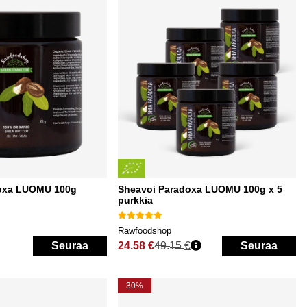
oxa LUOMU 100g
Sheavoi Paradoxa LUOMU 100g x 5
purkkia
Rawfoodshop
Seuraa
24.58 €
49.15 €
Seuraa
Normaali hinta
30%