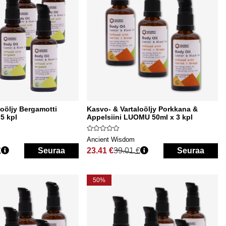
loöljy Bergamotti
Kasvo- & Vartaloöljy Porkkana &
5 kpl
Appelsiini LUOMU 50ml x 3 kpl
Ancient Wisdom
€
Seuraa
23.41 €
39.01 €
Seuraa
Normaali hinta
50%