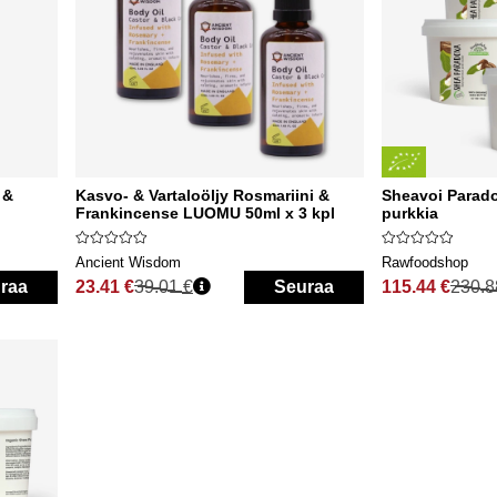
 &
Kasvo- & Vartaloöljy Rosmariini &
Sheavoi Parad
Frankincense LUOMU 50ml x 3 kpl
purkkia
Ancient Wisdom
Rawfoodshop
raa
23.41 €
39.01 €
Seuraa
115.44 €
230.8
Normaali hinta
Normaali hinta