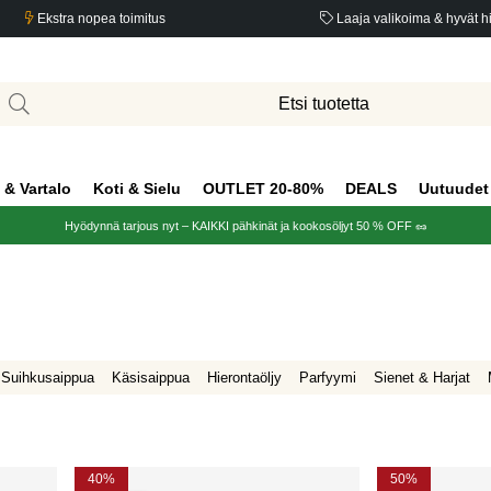
Ekstra nopea toimitus
Laaja valikoima & hyvät h
 & Vartalo
Koti & Sielu
OUTLET 20-80%
DEALS
Uutuudet
Hyödynnä tarjous nyt – KAIKKI pähkinät ja kookosöljyt 50 % OFF 🥜
Suihkusaippua
Käsisaippua
Hierontaöljy
Parfyymi
Sienet & Harjat
40%
50%