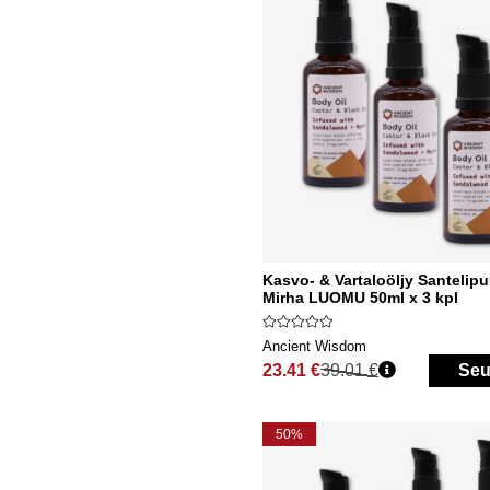
Kasvo- & Vartaloöljy Santelip
Mirha LUOMU 50ml x 3 kpl
Ancient Wisdom
23.41 €
39.01 €
Seu
Normaali hinta
50%