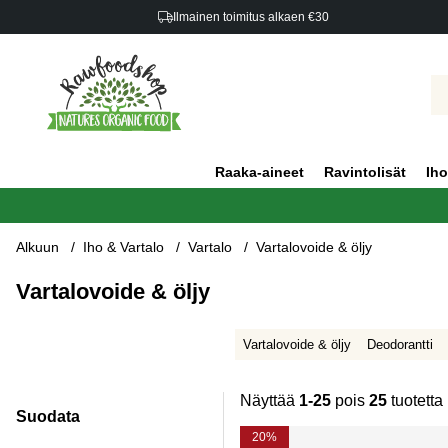
Ilmainen toimitus alkaen €30
Raaka-aineet
Ravintolisät
Iho
Alkuun
Iho & Vartalo
Vartalo
Vartalovoide & öljy
Vartalovoide & öljy
Vartalovoide & öljy
Deodorantti
Näyttää
1-25
pois
25
tuotetta
Suodata
Tuotteet
20%