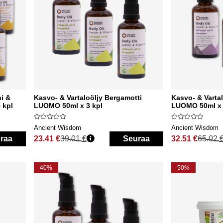
ni &
Kasvo- & Vartaloöljy Bergamotti
Kasvo- & Vartal
 kpl
LUOMO 50ml x 3 kpl
LUOMO 50ml x 
Ancient Wisdom
Ancient Wisdom
raa
23.41 €
39.01 €
Seuraa
32.51 €
65.02 
Normaali hinta
Normaali hinta
40%
50%