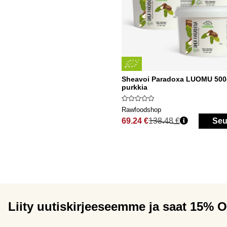
Sheavoi Paradoxa LUOMU 500
purkkia
Rawfoodshop
69.24 €
138.48 €
Seu
Normaali hinta
Liity uutiskirjeeseemme ja saat 15% 