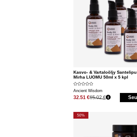
Kasvo- & Vartaloöljy Santelip
Mirha LUOMU 50ml x 5 kpl
Ancient Wisdom
32.51 €
65.02 €
Seu
Normaali hinta
50%