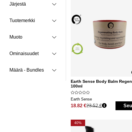
Järjestä
Tuotemerkki
Muoto
Ominaisuudet
Määrä - Bundles
Earth Sense Body Balm Regen
100ml
Earth Sense
18.82 €
23.52 €
Seu
Normaali hinta
40%