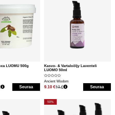
oxa LUOMU 500g
Kasvo- & Vartaloöljy Laventeli
LUOMO 50ml
Ancient Wisdom
€
Seuraa
9.10 €
13 €
Seuraa
Normaali hinta
50%