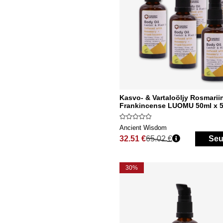
Kasvo- & Vartaloöljy Rosmarii
Frankincense LUOMU 50ml x 5
Ancient Wisdom
32.51 €
65.02 €
Seu
Normaali hinta
30%