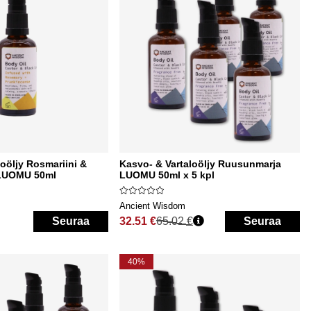
loöljy Rosmariini &
Kasvo- & Vartaloöljy Ruusunmarja
 LUOMU 50ml
LUOMU 50ml x 5 kpl
Ancient Wisdom
Seuraa
32.51 €
65.02 €
Seuraa
Normaali hinta
40%