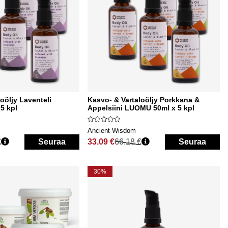
oöljy Laventeli
Kasvo- & Vartaloöljy Porkkana &
5 kpl
Appelsiini LUOMU 50ml x 5 kpl
Ancient Wisdom
€
Seuraa
33.09 €
66.18 €
Seuraa
Normaali hinta
30%