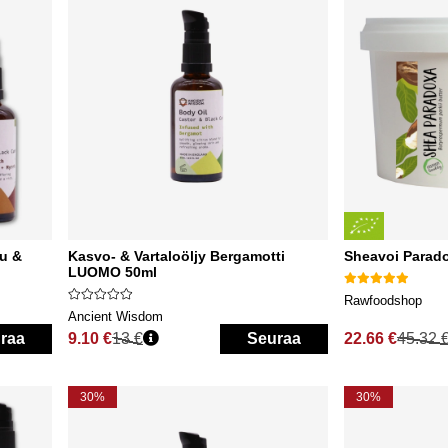
uu &
Kasvo- & Vartaloöljy Bergamotti
Sheavoi Parad
LUOMO 50ml
Rawfoodshop
Ancient Wisdom
raa
9.10 €
13 €
Seuraa
22.66 €
45.32 
Normaali hinta
Normaali hinta
30%
30%