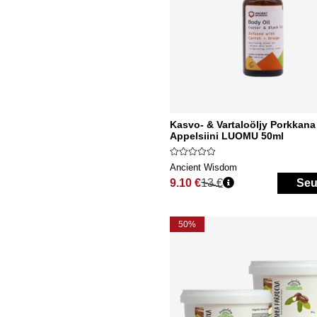
Kasvo- & Vartaloöljy Porkkana
Appelsiini LUOMU 50ml
Ancient Wisdom
9.10 €
13 €
Seu
Normaali hinta
50%