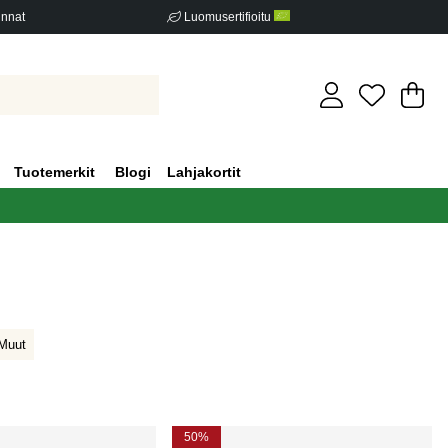
innat
Luomusertifioitu
Os
Mä
.
Tuotemerkit
Blogi
Lahjakortit
Muut
50%