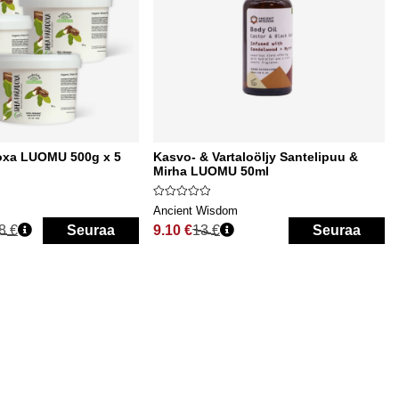
oxa LUOMU 500g x 5
Kasvo- & Vartaloöljy Santelipuu &
Mirha LUOMU 50ml
Ancient Wisdom
8 €
Seuraa
9.10 €
13 €
Seuraa
Normaali hinta