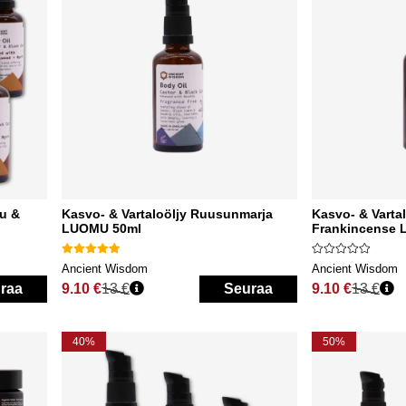
uu &
Kasvo- & Vartaloöljy Ruusunmarja
Kasvo- & Varta
LUOMU 50ml
Frankincense
Ancient Wisdom
Ancient Wisdom
raa
9.10 €
13 €
Seuraa
9.10 €
13 €
Normaali hinta
Normaali hinta
40%
50%