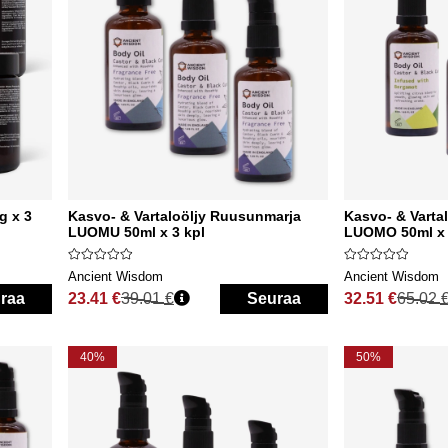
g x 3
Kasvo- & Vartaloöljy Ruusunmarja
Kasvo- & Varta
LUOMU 50ml x 3 kpl
LUOMO 50ml x 
Ancient Wisdom
Ancient Wisdom
raa
23.41 €
39.01 €
Seuraa
32.51 €
65.02 
Normaali hinta
Normaali hinta
40%
50%