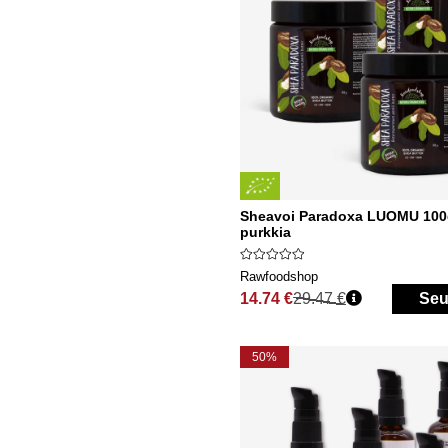
Sheavoi Paradoxa LUOMU 100
purkkia
Rawfoodshop
14.74 €
29.47 €
Seu
Normaali hinta
50%