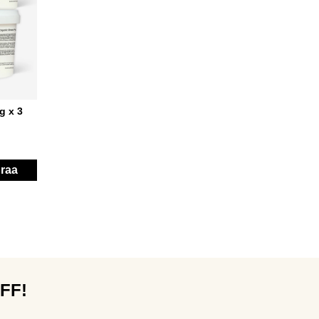
g x 3
raa
OFF!