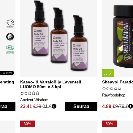
Poistuva
erating
Kasvo- & Vartaloöljy Laventeli
Sheavoi Parad
LUOMO 50ml x 3 kpl
Rawfoodshop
Ancient Wisdom
raa
23.41 €
39.01 €
Seuraa
4.89 €
9.79 €
Normaali hinta
Normaali hinta
30%
50%