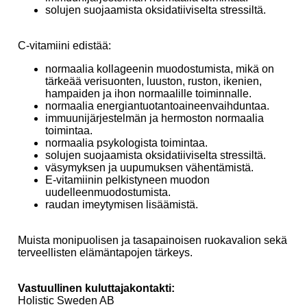
solujen suojaamista oksidatiiviselta stressiltä.
C-vitamiini edistää:
normaalia kollageenin muodostumista, mikä on
tärkeää verisuonten, luuston, ruston, ikenien,
hampaiden ja ihon normaalille toiminnalle.
normaalia energiantuotantoaineenvaihduntaa.
immuunijärjestelmän ja hermoston normaalia
toimintaa.
normaalia psykologista toimintaa.
solujen suojaamista oksidatiiviselta stressiltä.
väsymyksen ja uupumuksen vähentämistä.
E-vitamiinin pelkistyneen muodon
uudelleenmuodostumista.
raudan imeytymisen lisäämistä.
Muista monipuolisen ja tasapainoisen ruokavalion sekä
terveellisten elämäntapojen tärkeys.
Vastuullinen kuluttajakontakti:
Holistic Sweden AB