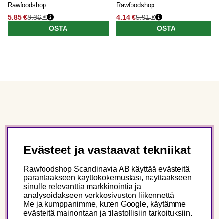
Rawfoodshop
Rawfoodshop
5.85 €
8.36 €
4.14 €
5.91 €
OSTA
OSTA
Asiakaspalvelu
Evästeet ja vastaavat tekniikat
Tietoa meistä
Rawfoodshop Scandinavia AB käyttää evästeitä
parantaakseen käyttökokemustasi, näyttääkseen
sinulle relevanttia markkinointia ja
Seuraa meitä
analysoidakseen verkkosivuston liikennettä.
Me ja kumppanimme, kuten Google, käytämme
evästeitä mainontaan ja tilastollisiin tarkoituksiin.