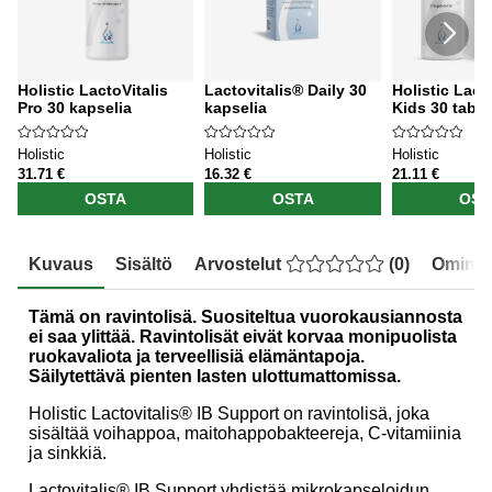
Holistic LactoVitalis
Lactovitalis® Daily 30
Holistic Lact
Pro 30 kapselia
kapselia
Kids 30 tabl.
Holistic
Holistic
Holistic
31.71 €
16.32 €
21.11 €
OSTA
OSTA
OST
Kuvaus
Sisältö
Arvostelut
(
0
)
Ominai
Tämä on ravintolisä. Suositeltua vuorokausiannosta
ei saa ylittää. Ravintolisät eivät korvaa monipuolista
ruokavaliota ja terveellisiä elämäntapoja.
Säilytettävä pienten lasten ulottumattomissa.
Holistic Lactovitalis® IB Support on ravintolisä, joka
sisältää voihappoa, maitohappobakteereja, C-vitamiinia
ja sinkkiä.
Lactovitalis® IB Support yhdistää mikrokapseloidun