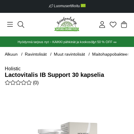
Luomusertifioitu
Ost
Mää
.
Hyödynnä tarjous nyt – KAIKKI pähkinät ja kookosöljyt 50 % OFF 🥜
Alkuun
Ravintolisät
Muut ravintolisät
Maitohappobakteerit
Holistic
Lactovitalis IB Support 30 kapselia
Keskiarvoluokitus 0 / 5 Arvioiden määrä 0
(
0
)
Tuotekuvat Lactovitalis IB Support 30 kapselia