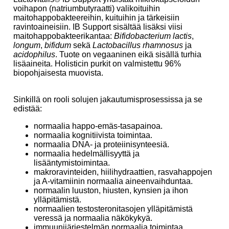
voihapon (natriumbutyraatti) valikoituihin
maitohappobakteereihin, kuituihin ja tärkeisiin
ravintoaineisiin. IB Support sisältää lisäksi viisi
maitohappobakteerikantaa:
Bifidobacterium lactis
,
longum
,
bifidum
sekä
Lactobacillus rhamnosus
ja
acidophilus
. Tuote on vegaaninen eikä sisällä turhia
lisäaineita. Holisticin purkit on valmistettu 96%
biopohjaisesta muovista.
Sinkillä on rooli solujen jakautumisprosessissa ja se
edistää:
normaalia happo-emäs-tasapainoa.
normaalia kognitiivista toimintaa.
normaalia DNA- ja proteiinisynteesiä.
normaalia hedelmällisyyttä ja
lisääntymistoimintaa.
makroravinteiden, hiilihydraattien, rasvahappojen
ja A-vitamiinin normaalia aineenvaihduntaa.
normaalin luuston, hiusten, kynsien ja ihon
ylläpitämistä.
normaalien testosteronitasojen ylläpitämistä
veressä ja normaalia näkökykyä.
immuunijärjestelmän normaalia toimintaa.