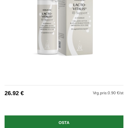
26.92
€
Vrg.pris:
0.90 €/st
OSTA