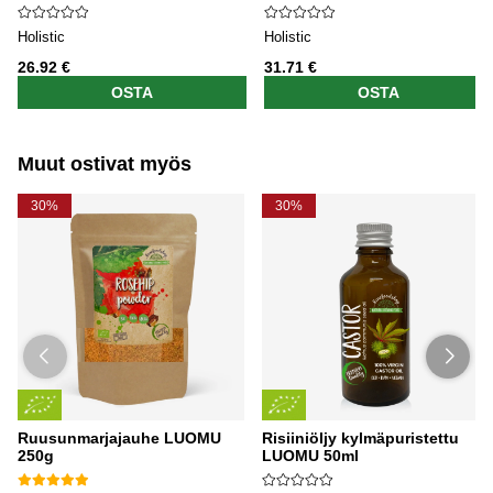
Holistic
Holistic
26.92 €
31.71 €
OSTA
OSTA
Muut ostivat myös
30%
30%
Ruusunmarjajauhe LUOMU
Risiiniöljy kylmäpuristettu
250g
LUOMU 50ml