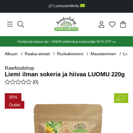
Luomusertifioitu
Ost
Mää
.
Hyödynnä tarjous nyt – KAIKKI pähkinät ja kookosöljyt 50 % OFF 🥜
Alkuun
Raaka-aineet
Ruokakomero
Maustaminen
Liem
Rawfoodshop
Liemi ilman sokeria ja hiivaa LUOMU 220g
Keskiarvoluokitus 0 / 5 Arvioiden määrä 0
(
0
)
Tuotekuvat Liemi ilman sokeria ja hiivaa LUOMU 220g
30
Outlet