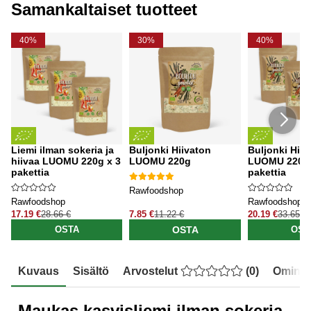
Samankaltaiset tuotteet
40%
30%
40%
Liemi ilman sokeria ja
Buljonki Hiivaton
Buljonki Hiiv
hiivaa LUOMU 220g x 3
LUOMU 220g
LUOMU 220g 
pakettia
pakettia
Rawfoodshop
Rawfoodshop
Rawfoodshop
17.19 €
28.66 €
7.85 €
11.22 €
20.19 €
33.65 €
OSTA
OSTA
OST
Kuvaus
Sisältö
Arvostelut
(
0
)
Ominai
Maukas kasvisliemi ilman sokeria