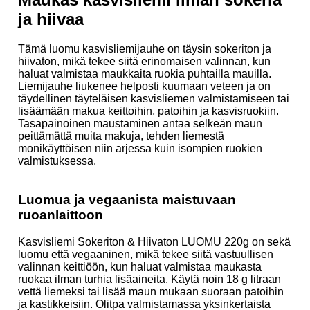
ja hiivaa
Tämä luomu kasvisliemijauhe on täysin sokeriton ja
hiivaton, mikä tekee siitä erinomaisen valinnan, kun
haluat valmistaa maukkaita ruokia puhtailla mauilla.
Liemijauhe liukenee helposti kuumaan veteen ja on
täydellinen täyteläisen kasvisliemen valmistamiseen tai
lisäämään makua keittoihin, patoihin ja kasvisruokiin.
Tasapainoinen maustaminen antaa selkeän maun
peittämättä muita makuja, tehden liemestä
monikäyttöisen niin arjessa kuin isompien ruokien
valmistuksessa.
Luomua ja vegaanista maistuvaan
ruoanlaittoon
Kasvisliemi Sokeriton & Hiivaton LUOMU 220g on sekä
luomu että vegaaninen, mikä tekee siitä vastuullisen
valinnan keittiöön, kun haluat valmistaa maukasta
ruokaa ilman turhia lisäaineita. Käytä noin 18 g litraan
vettä liemeksi tai lisää maun mukaan suoraan patoihin
ja kastikkeisiin. Olitpa valmistamassa yksinkertaista