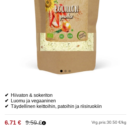
✔
Hiivaton & sokeriton
✔
Luomu ja vegaaninen
✔
Täydellinen keittoihin, patoihin ja riisiruokiin
6.71
€
9.59
€
Vrg.pris:
30.50 €/kg