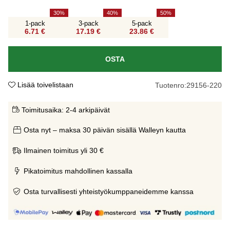
30
40
50
1-pack
3-pack
5-pack
6.71 €
17.19 €
23.86 €
OSTA
Lisää toivelistaan
Tuotenro:
29156-220
Toimitusaika:
2-4 arkipäivät
Osta nyt – maksa 30 päivän sisällä Walleyn kautta
Ilmainen toimitus yli 30 €
Pikatoimitus mahdollinen kassalla
Osta turvallisesti yhteistyökumppaneidemme kanssa