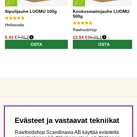
Sipulijauhe LUOMU 100g
Kookosmaitojauhe LUOMU
500g
Herbaveda
Rawfoodshop
5.43 €
7.75 €
12.54 €
25.09 €
OSTA
OSTA
Asiakaspalvelu
Evästeet ja vastaavat tekniikat
Tietoa meistä
Rawfoodshop Scandinavia AB käyttää evästeitä