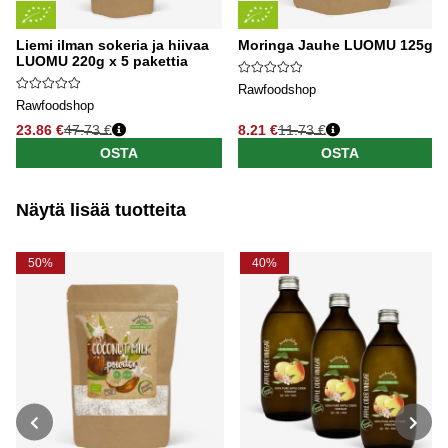
Liemi ilman sokeria ja hiivaa
Moringa Jauhe LUOMU 125g
LUOMU 220g x 5 pakettia
Rawfoodshop
Rawfoodshop
23.86 €
47.73 €
8.21 €
11.73 €
OSTA
OSTA
Näytä lisää tuotteita
50%
40%