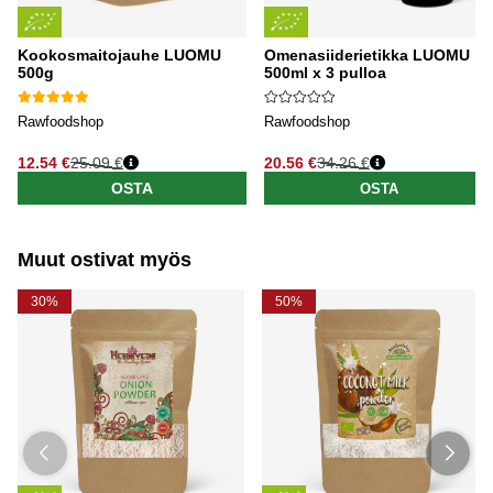
Kookosmaitojauhe LUOMU
Omenasiiderietikka LUOMU
500g
500ml x 3 pulloa
Rawfoodshop
Rawfoodshop
12.54 €
25.09 €
20.56 €
34.26 €
Normaali hinta
Normaali hinta
OSTA
OSTA
Muut ostivat myös
30%
50%