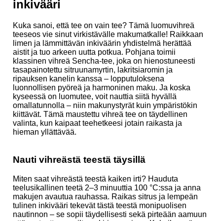
inkivääri
Kuka sanoi, että tee on vain tee? Tämä luomuvihreä
teeseos vie sinut virkistävälle makumatkalle! Raikkaan
limen ja lämmittävän inkiväärin yhdistelmä herättää
aistit ja tuo arkeen uutta potkua. Pohjana toimii
klassinen vihreä Sencha-tee, joka on hienostuneesti
tasapainotettu sitruunamyrtin, lakritsiaromin ja
ripauksen kanelin kanssa – lopputuloksena
luonnollisen pyöreä ja harmoninen maku. Ja koska
kyseessä on luomutee, voit nauttia siitä hyvällä
omallatunnolla – niin makunystyrät kuin ympäristökin
kiittävät. Tämä maustettu vihreä tee on täydellinen
valinta, kun kaipaat teehetkeesi jotain raikasta ja
hieman yllättävää.
Nauti vihreästä teestä täysillä
Miten saat vihreästä teestä kaiken irti? Hauduta
teelusikallinen teetä 2–3 minuuttia 100 °C:ssa ja anna
makujen avautua rauhassa. Raikas sitrus ja lempeän
tulinen inkivääri tekevät tästä teestä monipuolisen
nautinnon – se sopii täydellisesti sekä pirteään aamuun