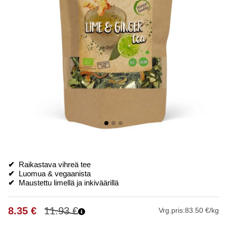
✔
Raikastava vihreä tee
✔
Luomua & vegaanista
✔
Maustettu limellä ja inkiväärillä
8.35
€
11.93
€
Vrg.pris:
83.50 €/kg