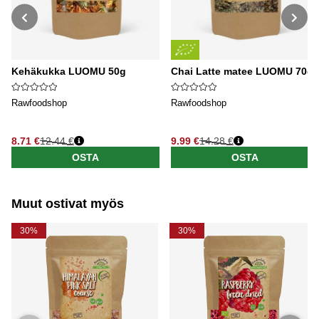
Kehäkukka LUOMU 50g
Chai Latte matee LUOMU 70g
Rawfoodshop
Rawfoodshop
8.71 €
12.44 €
9.99 €
14.28 €
Normaali hinta
Normaali hinta
OSTA
OSTA
Muut ostivat myös
30%
30%