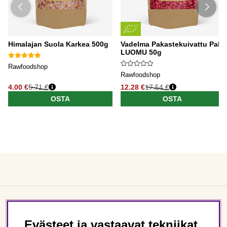
Himalajan Suola Karkea 500g
Vadelma Pakastekuivattu Pala
LUOMU 50g
Rawfoodshop
Rawfoodshop
4.00 €
5.71 €
12.28 €
17.54 €
OSTA
OSTA
Asiakaspalvelu
Evästeet ja vastaavat tekniikat