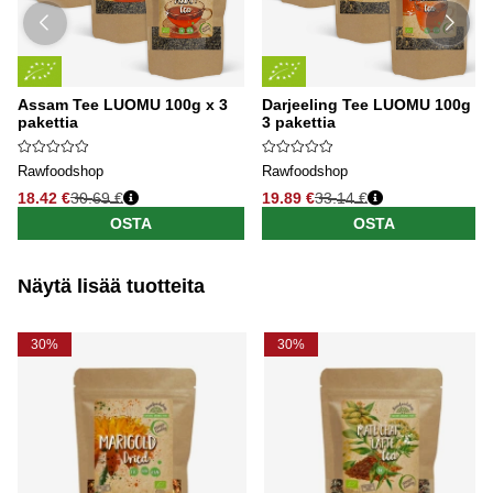
Assam Tee LUOMU 100g x 3
Darjeeling Tee LUOMU 100g x
pakettia
3 pakettia
Rawfoodshop
Rawfoodshop
18.42 €
30.69 €
19.89 €
33.14 €
OSTA
OSTA
Näytä lisää tuotteita
30%
30%