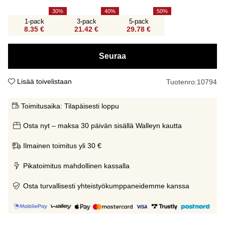
30
40
50
1-pack
3-pack
5-pack
8.35 €
21.42 €
29.78 €
Seuraa
Lisää toivelistaan
Tuotenro:
10794
Toimitusaika:
Tilapäisesti loppu
Osta nyt – maksa 30 päivän sisällä Walleyn kautta
Ilmainen toimitus yli 30 €
Pikatoimitus mahdollinen kassalla
Osta turvallisesti yhteistyökumppaneidemme kanssa