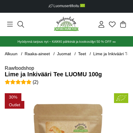
Luomusertifioitu
Ost
Mää
.
Hyödynnä tarjous nyt – KAIKKI pähkinät ja kookosöljyt 50 % OFF 🥜
Alkuun
Raaka-aineet
Juomat
Teet
Lime ja Inkivääri T
Rawfoodshop
Lime ja Inkivääri Tee LUOMU 100g
Keskiarvoluokitus 5 / 5 Arvioiden määrä 2
(
2
)
Tuotekuvat Lime ja Inkivääri Tee LUOMU 100g
30
Outlet