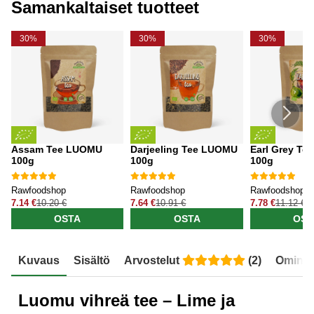
Samankaltaiset tuotteet
30%
30%
30%
Assam Tee LUOMU
Darjeeling Tee LUOMU
Earl Grey T
100g
100g
100g
Rawfoodshop
Rawfoodshop
Rawfoodshop
7.14 €
10.20 €
7.64 €
10.91 €
7.78 €
11.12 €
OSTA
OSTA
OST
Kuvaus
Sisältö
Arvostelut
(
2
)
Ominai
Luomu vihreä tee – Lime ja