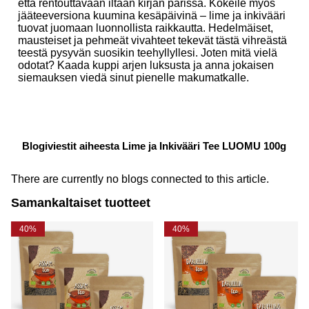
että rentouttavaan iltaan kirjan parissa. Kokeile myös
jääteeversiona kuumina kesäpäivinä – lime ja inkivääri
tuovat juomaan luonnollista raikkautta. Hedelmäiset,
mausteiset ja pehmeät vivahteet tekevät tästä vihreästä
teestä pysyvän suosikin teehyllyllesi. Joten mitä vielä
odotat? Kaada kuppi arjen luksusta ja anna jokaisen
siemauksen viedä sinut pienelle makumatkalle.
Blogiviestit aiheesta Lime ja Inkivääri Tee LUOMU 100g
There are currently no blogs connected to this article.
Samankaltaiset tuotteet
40%
40%