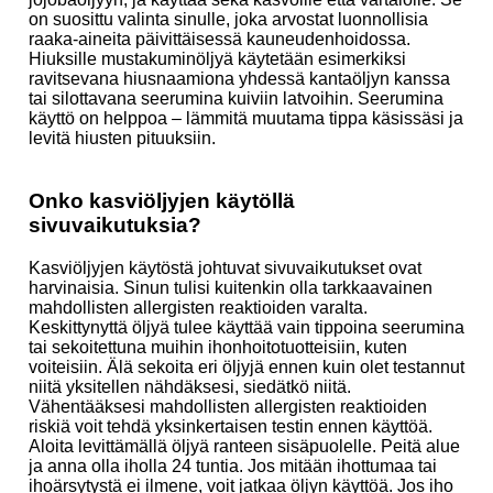
on suosittu valinta sinulle, joka arvostat luonnollisia
raaka-aineita päivittäisessä kauneudenhoidossa.
Hiuksille mustakuminöljyä käytetään esimerkiksi
ravitsevana hiusnaamiona yhdessä kantaöljyn kanssa
tai silottavana seerumina kuiviin latvoihin. Seerumina
käyttö on helppoa – lämmitä muutama tippa käsissäsi ja
levitä hiusten pituuksiin.
Onko kasviöljyjen käytöllä
sivuvaikutuksia?
Kasviöljyjen käytöstä johtuvat sivuvaikutukset ovat
harvinaisia. Sinun tulisi kuitenkin olla tarkkaavainen
mahdollisten allergisten reaktioiden varalta.
Keskittynyttä öljyä tulee käyttää vain tippoina seerumina
tai sekoitettuna muihin ihonhoitotuotteisiin, kuten
voiteisiin. Älä sekoita eri öljyjä ennen kuin olet testannut
niitä yksitellen nähdäksesi, siedätkö niitä.
Vähentääksesi mahdollisten allergisten reaktioiden
riskiä voit tehdä yksinkertaisen testin ennen käyttöä.
Aloita levittämällä öljyä ranteen sisäpuolelle. Peitä alue
ja anna olla iholla 24 tuntia. Jos mitään ihottumaa tai
ihoärsytystä ei ilmene, voit jatkaa öljyn käyttöä. Jos iho