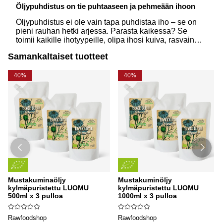
Öljypuhdistus on tie puhtaaseen ja pehmeään ihoon
Öljypuhdistus ei ole vain tapa puhdistaa iho – se on
pieni rauhan hetki arjessa. Parasta kaikessa? Se
toimii kaikille ihotyypeille, olipa ihosi kuiva, rasvainen
tai herkkä. Luonnollisilla öljyillä voit hellästi poistaa
Samankaltaiset tuotteet
päivän epäpuhtaudet, meikin ja lian samalla, kun
hoidat ihoasi rakkaudella.
40%
40%
Mustakuminaöljy
Mustakuminöljy
kylmäpuristettu LUOMU
kylmäpuristettu LUOMU
500ml x 3 pulloa
1000ml x 3 pulloa
Rawfoodshop
Rawfoodshop