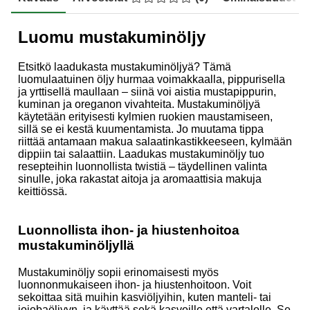
Luomu mustakuminöljy
Etsitkö laadukasta mustakuminöljyä? Tämä
luomulaatuinen öljy hurmaa voimakkaalla, pippurisella
ja yrttisellä maullaan – siinä voi aistia mustapippurin,
kuminan ja oreganon vivahteita. Mustakuminöljyä
käytetään erityisesti kylmien ruokien maustamiseen,
sillä se ei kestä kuumentamista. Jo muutama tippa
riittää antamaan makua salaatinkastikkeeseen, kylmään
dippiin tai salaattiin. Laadukas mustakuminöljy tuo
resepteihin luonnollista twistiä – täydellinen valinta
sinulle, joka rakastat aitoja ja aromaattisia makuja
keittiössä.
Luonnollista ihon- ja hiustenhoitoa
mustakuminöljyllä
Mustakuminöljy sopii erinomaisesti myös
luonnonmukaiseen ihon- ja hiustenhoitoon. Voit
sekoittaa sitä muihin kasviöljyihin, kuten manteli- tai
jojobaöljyyn, ja käyttää sekä kasvoille että vartalolle. Se