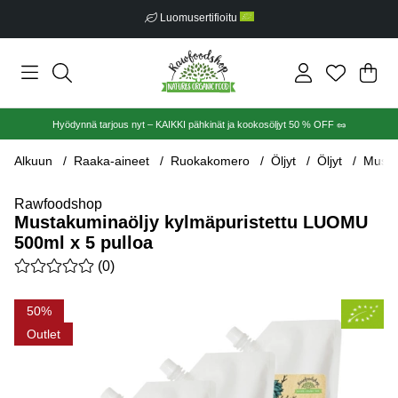
Luomusertifioitu
Ost
Mää
.
Hyödynnä tarjous nyt – KAIKKI pähkinät ja kookosöljyt 50 % OFF 🥜
Alkuun
Raaka-aineet
Ruokakomero
Öljyt
Öljyt
Musta
Rawfoodshop
Mustakuminaöljy kylmäpuristettu LUOMU
500ml x 5 pulloa
Keskiarvoluokitus 0 / 5 Arvioiden määrä 0
(
0
)
Tuotekuvat Mustakuminaöljy kylmäpuristettu LUOMU 500ml x 5
50
Outlet