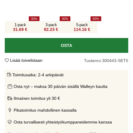
30
40
50
1-pack
3-pack
5-pack
31.69 €
82.23 €
114.16 €
OSTA
Lisää toivelistaan
Tuotenro:
300443-SET5
Toimitusaika:
2-4 arkipäivät
Osta nyt – maksa 30 päivän sisällä Walleyn kautta
Ilmainen toimitus yli 30 €
Pikatoimitus mahdollinen kassalla
Osta turvallisesti yhteistyökumppaneidemme kanssa