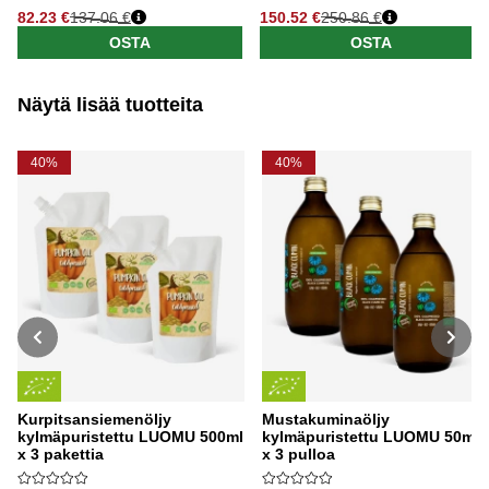
82.23 €
137.06 €
150.52 €
250.86 €
OSTA
OSTA
Näytä lisää tuotteita
40%
40%
Kurpitsansiemenöljy
Mustakuminaöljy
kylmäpuristettu LUOMU 500ml
kylmäpuristettu LUOMU 50ml
x 3 pakettia
x 3 pulloa