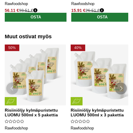
Rawfoodshop
Rawfoodshop
56.11 €
93.51 €
15.91 €
26.51 €
Normaali hinta
Normaali hinta
OSTA
OSTA
Muut ostivat myös
50%
40%
Risiiniöljy kylmäpuristettu
Risiiniöljy kylmäpuristettu
LUOMU 500ml x 5 pakettia
LUOMU 500ml x 3 pakettia
Rawfoodshop
Rawfoodshop