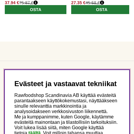
37.94 €
75.87 €
27.35 €
45.58 €
OSTA
OSTA
Asiakaspalvelu
Evästeet ja vastaavat tekniikat
Tietoa meistä
Rawfoodshop Scandinavia AB käyttää evästeitä
parantaakseen käyttökokemustasi, näyttääkseen
sinulle relevanttia markkinointia ja
Seuraa meitä
analysoidakseen verkkosivuston liikennettä.
Me ja kumppanimme, kuten Google, käytämme
evästeitä mainontaan ja tilastollisiin tarkoituksiin.
Tämä on Rawfoodshop
Voit lukea lisää siitä, miten Google käyttää
tietoja
täältä
.
Voit milloin tahansa muuttaa