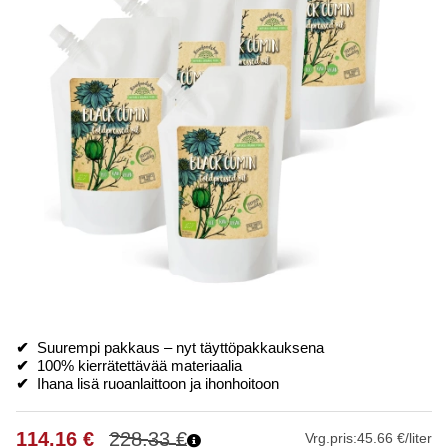
✔
Suurempi pakkaus – nyt täyttöpakkauksena
✔
100% kierrätettävää materiaalia
✔
Ihana lisä ruoanlaittoon ja ihonhoitoon
114.16
€
228.33
€
Vrg.pris:
45.66 €/liter