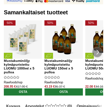
Samankaltaiset tuotteet
50%
50%
50%
Mustakuminöljy
Mustakuminaöljy
Mustakumina
kylmäpuristettu
kylmäpuristettu
kylmäpuriste
LUOMU 1000ml x 5
LUOMU 150ml x 5
LUOMU 50ml x
pulloa
pulloa
Rawfoodshop
Rawfoodshop
Rawfoodshop
208.95 €
417.90 €
43.19 €
86.37 €
22.08 €
44.16 €
OSTA
OSTA
OST
Kuvaus
Arvostelut
(
0
)
Ominaisuudet