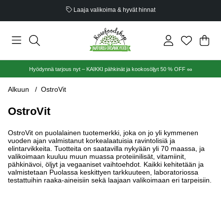
Laaja valikoima & hyvät hinnat
Ost
Mää
.
Hyödynnä tarjous nyt – KAIKKI pähkinät ja kookosöljyt 50 % OFF 🥜
Alkuun
OstroVit
OstroVit
OstroVit on puolalainen tuotemerkki, joka on jo yli kymmenen
vuoden ajan valmistanut korkealaatuisia ravintolisiä ja
elintarvikkeita. Tuotteita on saatavilla nykyään yli 70 maassa, ja
valikoimaan kuuluu muun muassa proteiinilisät, vitamiinit,
pähkinävoi, öljyt ja vegaaniset vaihtoehdot. Kaikki kehitetään ja
valmistetaan Puolassa keskittyen tarkkuuteen, laboratoriossa
testattuihin raaka-aineisiin sekä laajaan valikoimaan eri tarpeisiin.