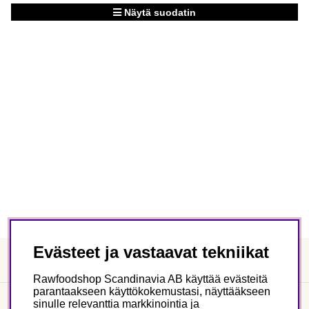
Näytä suodatin
Tuotteet
Evästeet ja vastaavat tekniikat
Rawfoodshop Scandinavia AB käyttää evästeitä
parantaakseen käyttökokemustasi, näyttääkseen
sinulle relevanttia markkinointia ja
Asiakaspalvelu