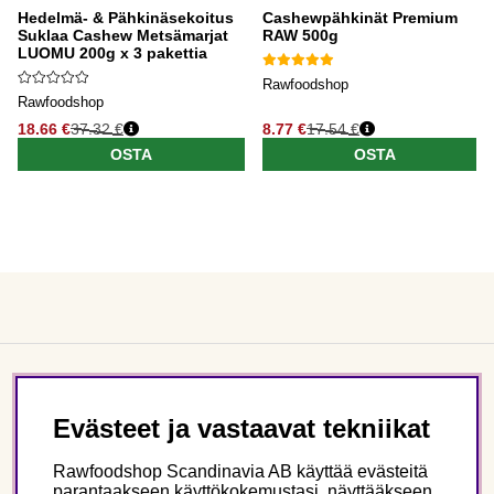
Hedelmä- & Pähkinäsekoitus
Cashewpähkinät Premium
Suklaa Cashew Metsämarjat
RAW 500g
LUOMU 200g x 3 pakettia
Rawfoodshop
Rawfoodshop
18.66 €
37.32 €
8.77 €
17.54 €
OSTA
OSTA
Asiakaspalvelu
Evästeet ja vastaavat tekniikat
Tietoa meistä
Rawfoodshop Scandinavia AB käyttää evästeitä
parantaakseen käyttökokemustasi, näyttääkseen