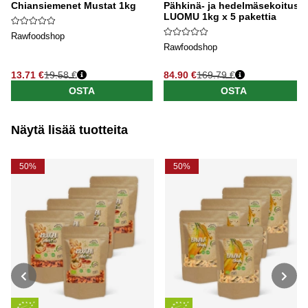
Chiansiemenet Mustat 1kg
Pähkinä- ja hedelmäsekoitus
LUOMU 1kg x 5 pakettia
Rawfoodshop
Rawfoodshop
13.71 €
19.58 €
84.90 €
169.79 €
OSTA
OSTA
Näytä lisää tuotteita
50%
50%