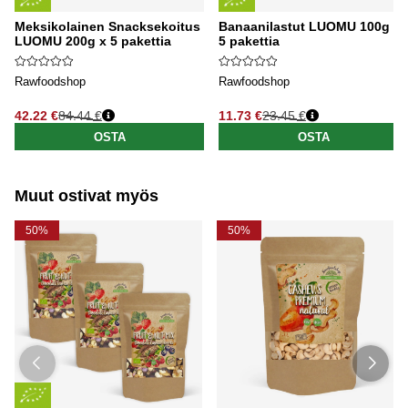
Meksikolainen Snacksekoitus
Banaanilastut LUOMU 100g x
LUOMU 200g x 5 pakettia
5 pakettia
Rawfoodshop
Rawfoodshop
42.22 €
84.44 €
11.73 €
23.45 €
Normaali hinta
Normaali hinta
OSTA
OSTA
Muut ostivat myös
50%
50%