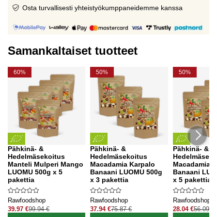
Osta turvallisesti yhteistyökumppaneidemme kanssa
Samankaltaiset tuotteet
60%
50%
50%
Pähkinä- &
Pähkinä- &
Pähkinä- &
Hedelmäsekoitus
Hedelmäsekoitus
Hedelmäseko
Manteli Mulperi Mango
Macadamia Karpalo
Macadamia K
LUOMU 500g x 5
Banaani LUOMU 500g
Banaani LUO
pakettia
x 3 pakettia
x 5 pakettia
Rawfoodshop
Rawfoodshop
Rawfoodshop
39.97 €
99.94 €
37.94 €
75.87 €
28.04 €
56.09 €