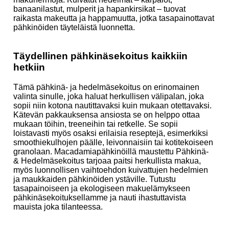
banaanilastut, mulperit ja hapankirsikat – tuovat
raikasta makeutta ja happamuutta, jotka tasapainottavat
pähkinöiden täyteläistä luonnetta.
Täydellinen pähkinäsekoitus kaikkiin
hetkiin
Tämä pähkinä- ja hedelmäsekoitus on erinomainen
valinta sinulle, joka haluat herkullisen välipalan, joka
sopii niin kotona nautittavaksi kuin mukaan otettavaksi.
Kätevän pakkauksensa ansiosta se on helppo ottaa
mukaan töihin, treeneihin tai retkelle. Se sopii
loistavasti myös osaksi erilaisia reseptejä, esimerkiksi
smoothiekulhojen päälle, leivonnaisiin tai kotitekoiseen
granolaan. Macadamiapähkinöillä maustettu Pähkinä-
& Hedelmäsekoitus tarjoaa paitsi herkullista makua,
myös luonnollisen vaihtoehdon kuivattujen hedelmien
ja maukkaiden pähkinöiden ystäville. Tutustu
tasapainoiseen ja ekologiseen makuelämykseen
pähkinäsekoituksellamme ja nauti ihastuttavista
mauista joka tilanteessa.