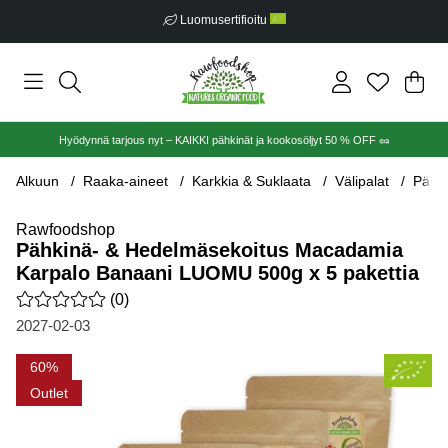
Luomusertifioitu
Ost
Mää
.
Hyödynnä tarjous nyt – KAIKKI pähkinät ja kookosöljyt 50 % OFF 🥜
Alkuun
Raaka-aineet
Karkkia & Suklaata
Välipalat
Pähk
Rawfoodshop
Pähkinä- & Hedelmäsekoitus Macadamia
Karpalo Banaani LUOMU 500g x 5 pakettia
Keskiarvoluokitus 0 / 5 Arvioiden määrä 0
(
0
)
2027-02-03
Tuotekuvat Pähkinä- & Hedelmäsekoitus Macadamia Karpalo 
60
Outlet