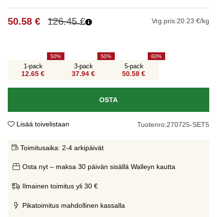
50.58
€
126.45
€
Vrg.pris:
20.23 €/kg
50
50
60
1-pack
3-pack
5-pack
12.65 €
37.94 €
50.58 €
OSTA
Lisää toivelistaan
Tuotenro:
270725-SET5
Toimitusaika:
2-4 arkipäivät
Osta nyt – maksa 30 päivän sisällä Walleyn kautta
Ilmainen toimitus yli 30 €
Pikatoimitus mahdollinen kassalla