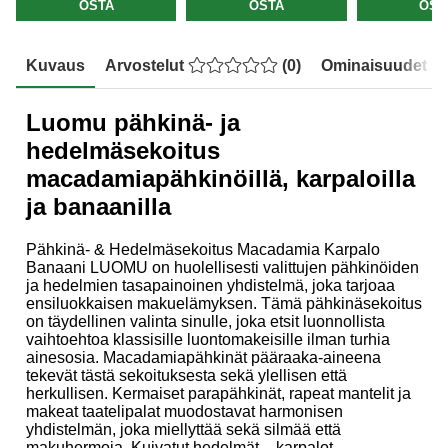
OSTA
OSTA
OST
Kuvaus
Arvostelut
(
0
)
Ominaisuudet
Luomu pähkinä- ja
hedelmäsekoitus
macadamiapähkinöillä, karpaloilla
ja banaanilla
Pähkinä- & Hedelmäsekoitus Macadamia Karpalo
Banaani LUOMU
on huolellisesti valittujen pähkinöiden
ja hedelmien tasapainoinen yhdistelmä, joka tarjoaa
ensiluokkaisen makuelämyksen. Tämä pähkinäsekoitus
on täydellinen valinta sinulle, joka etsit luonnollista
vaihtoehtoa klassisille luontomakeisille ilman turhia
ainesosia. Macadamiapähkinät pääraaka-aineena
tekevät tästä sekoituksesta sekä ylellisen että
herkullisen. Kermaiset parapähkinät, rapeat mantelit ja
makeat taatelipalat muodostavat harmonisen
yhdistelmän, joka miellyttää sekä silmää että
makuhermoja. Kuivatut hedelmät – karpalot,