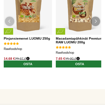
Pinjansiemenet LUOMU 250g
Macadamiapähkinät Premium
RAW LUOMU 200g
Rawfoodshop
Rawfoodshop
14.68 €
29.37 €
7.65 €
15.30 €
OSTA
OSTA