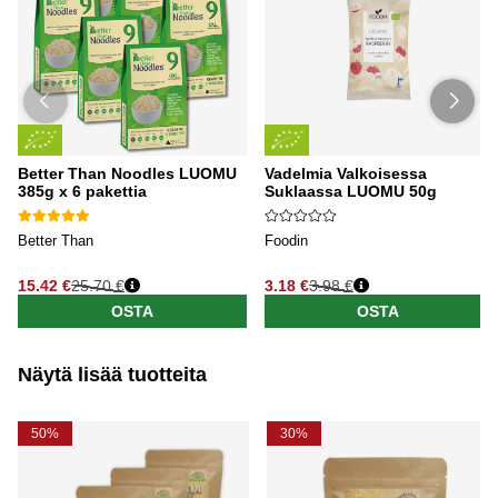
Better Than Noodles LUOMU
Vadelmia Valkoisessa
385g x 6 pakettia
Suklaassa LUOMU 50g
Better Than
Foodin
15.42 €
25.70 €
3.18 €
3.98 €
OSTA
OSTA
Näytä lisää tuotteita
50%
30%