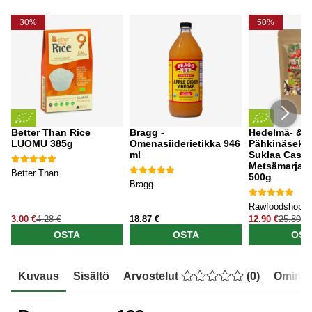
30%
50%
Better Than Rice
Bragg -
Hedelmä- &
LUOMU 385g
Omenasiiderietikka 946
Pähkinäsekoi
ml
Suklaa Cash
Metsämarjat
Better Than
500g
Bragg
Rawfoodshop
3.00 €
4.28 €
18.87 €
12.90 €
25.80 €
OSTA
OSTA
OST
Kuvaus
Sisältö
Arvostelut
(
0
)
Ominai