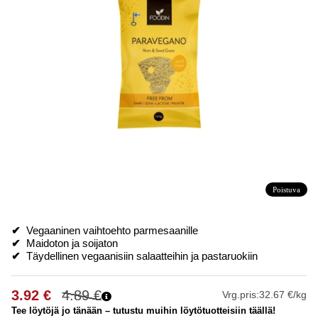
Poistuva
✔
Vegaaninen vaihtoehto parmesaanille
✔
Maidoton ja soijaton
✔
Täydellinen vegaanisiin salaatteihin ja pastaruokiin
3.92
€
4.89
€
Vrg.pris:
32.67 €/kg
Tee löytöjä jo tänään – tutustu muihin löytötuotteisiin täällä!