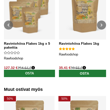
Ravintohiiva Flakes 1kg x 5
Ravintohiiva Flakes 1kg
pakettia
Rawfoodshop
Rawfoodshop
127.32 €
254.64 €
35.41 €
50.58 €
Normaali hinta
Normaali hinta
OSTA
OSTA
Muut ostivat myös
50%
50%