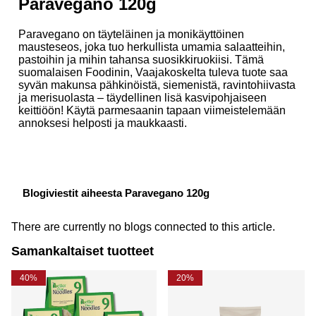
Paravegano 120g
Paravegano on täyteläinen ja monikäyttöinen
mausteseos, joka tuo herkullista umamia salaatteihin,
pastoihin ja mihin tahansa suosikkiruokiisi. Tämä
suomalaisen Foodinin, Vaajakoskelta tuleva tuote saa
syvän makunsa pähkinöistä, siemenistä, ravintohiivasta
ja merisuolasta – täydellinen lisä kasvipohjaiseen
keittiöön! Käytä parmesaanin tapaan viimeistelemään
annoksesi helposti ja maukkaasti.
Blogiviestit aiheesta Paravegano 120g
There are currently no blogs connected to this article.
Samankaltaiset tuotteet
40%
20%