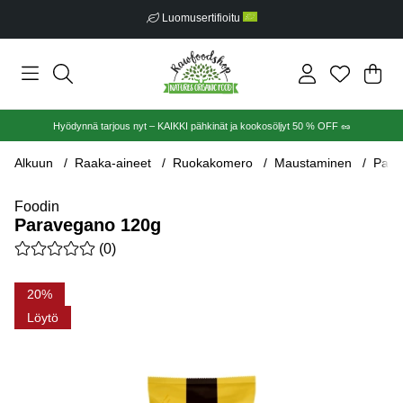
Luomusertifioitu
Ost
Mää
.
Hyödynnä tarjous nyt – KAIKKI pähkinät ja kookosöljyt 50 % OFF 🥜
Alkuun
Raaka-aineet
Ruokakomero
Maustaminen
Para
Foodin
Paravegano 120g
Keskiarvoluokitus 0 / 5 Arvioiden määrä 0
(
0
)
Tuotekuvat Paravegano 120g
20
Löytö