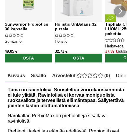
Sunwarrior Probiotics
Holistic UriBalans 32
Triphala Chu
30 kapselia
pussia
LUOMU 250g 
pakettia
Sunwarrior
Holistic
Herbaveda
49.05 €
32.73 €
37.87 €
63.12 €
OSTA
OSTA
OST
Kuvaus
Sisältö
Arvostelut
(
0
)
Ominai
Tämä on ravintolisä. Suositeltua vuorokausiannosta
ei tule ylittää. Ravintolisä ei korvaa monipuolista
ruokavaliota ja terveellistä elämäntapaa. Säilytettävä
pienten lasten ulottumattomissa.
Närokällan PrebioMax on prebiootteja sisältävä
ravintolisä.
Prebiootti tarkoittaa elämää edeltävää. Prebiootit ovat