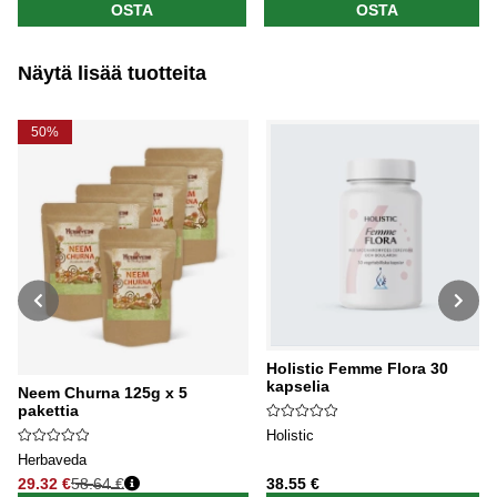
OSTA
OSTA
Näytä lisää tuotteita
50%
Holistic Femme Flora 30
kapselia
Neem Churna 125g x 5
pakettia
Holistic
Herbaveda
29.32 €
58.64 €
38.55 €
Normaali hinta