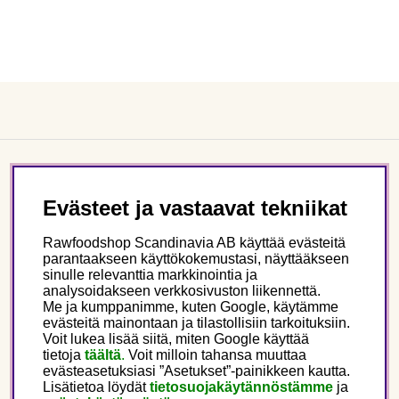
Asiakaspalvelu
Evästeet ja vastaavat tekniikat
Tietoa meistä
Rawfoodshop Scandinavia AB käyttää evästeitä
parantaakseen käyttökokemustasi, näyttääkseen
sinulle relevanttia markkinointia ja
Seuraa meitä
analysoidakseen verkkosivuston liikennettä.
Me ja kumppanimme, kuten Google, käytämme
evästeitä mainontaan ja tilastollisiin tarkoituksiin.
Tämä on Rawfoodshop
Voit lukea lisää siitä, miten Google käyttää
tietoja
täältä
.
Voit milloin tahansa muuttaa
evästeasetuksiasi ”Asetukset”-painikkeen kautta.
Finland
Lisätietoa löydät
tietosuojakäytännöstämme
ja