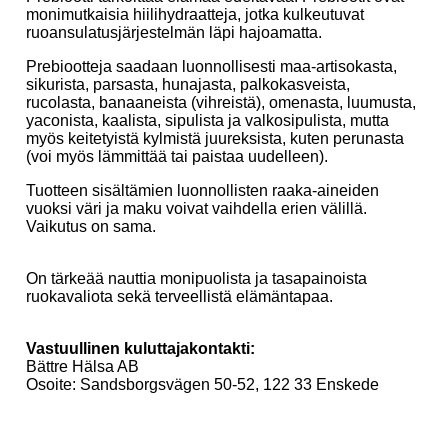
monimutkaisia hiilihydraatteja, jotka kulkeutuvat
ruoansulatusjärjestelmän läpi hajoamatta.
Prebiootteja saadaan luonnollisesti maa-artisokasta,
sikurista, parsasta, hunajasta, palkokasveista,
rucolasta, banaaneista (vihreistä), omenasta, luumusta,
yaconista, kaalista, sipulista ja valkosipulista, mutta
myös keitetyistä kylmistä juureksista, kuten perunasta
(voi myös lämmittää tai paistaa uudelleen).
Tuotteen sisältämien luonnollisten raaka-aineiden
vuoksi väri ja maku voivat vaihdella erien välillä.
Vaikutus on sama.
On tärkeää nauttia monipuolista ja tasapainoista
ruokavaliota sekä terveellistä elämäntapaa.
Vastuullinen kuluttajakontakti:
Bättre Hälsa AB
Osoite: Sandsborgsvägen 50-52, 122 33 Enskede