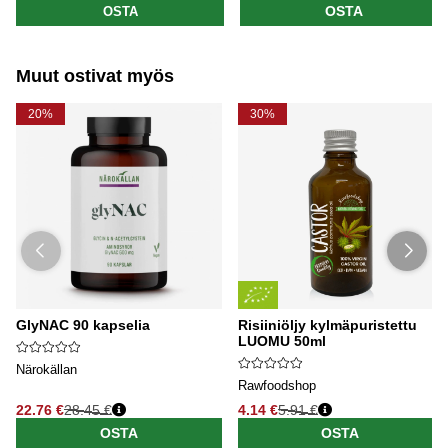
OSTA
OSTA
Muut ostivat myös
20%
30%
GlyNAC 90 kapselia
Risiiniöljy kylmäpuristettu
LUOMU 50ml
Närokällan
Rawfoodshop
22.76 €
28.45 €
4.14 €
5.91 €
OSTA
OSTA