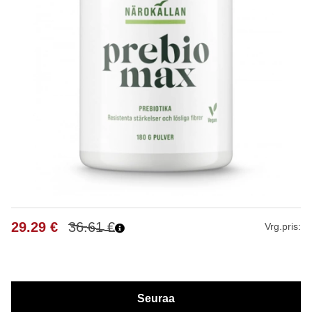
29.29
€
36.61
€
Vrg.pris:
Seuraa