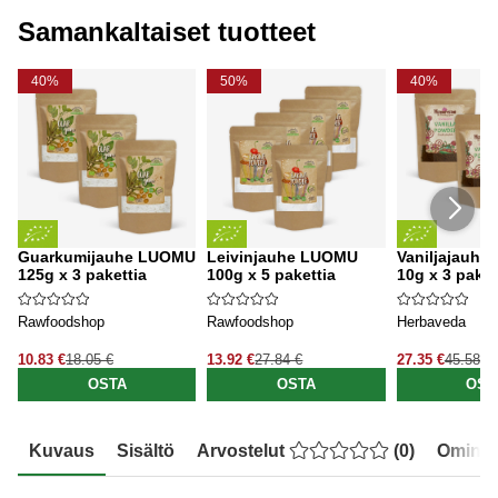
Samankaltaiset tuotteet
40%
50%
40%
Guarkumijauhe LUOMU
Leivinjauhe LUOMU
Vaniljajauh
125g x 3 pakettia
100g x 5 pakettia
10g x 3 paket
Rawfoodshop
Rawfoodshop
Herbaveda
10.83 €
18.05 €
13.92 €
27.84 €
27.35 €
45.58 €
OSTA
OSTA
OST
Kuvaus
Sisältö
Arvostelut
(
0
)
Ominai