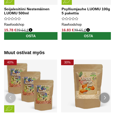
Soijalesitiini Nestemäinen
Psylliumjauhe LUOMU 100g x
LUOMU 500ml
5 pakettia
Rawfoodshop
Rawfoodshop
15.78 €
22.54 €
16.83 €
33.65 €
Normaali hinta
Normaali hinta
OSTA
OSTA
Muut ostivat myös
40%
30%