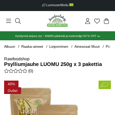
Luomusertifioitu
Ost
Mää
.
Hyödynnä tarjous nyt – KAIKKI pähkinät ja kookosöljyt 50 % OFF 🥜
Alkuun
Raaka-aineet
Leipominen
Ainesosat Muut
Psyll
Rawfoodshop
Psylliumjauhe LUOMU 250g x 3 pakettia
Keskiarvoluokitus 0 / 5 Arvioiden määrä 0
(
0
)
Tuotekuvat Psylliumjauhe LUOMU 250g x 3 pakettia
40
Outlet