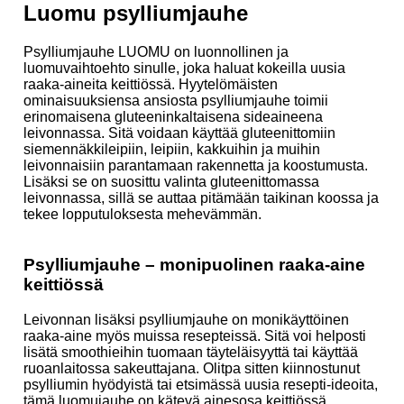
Luomu psylliumjauhe
Psylliumjauhe LUOMU on luonnollinen ja
luomuvaihtoehto sinulle, joka haluat kokeilla uusia
raaka-aineita keittiössä. Hyytelömäisten
ominaisuuksiensa ansiosta psylliumjauhe toimii
erinomaisena gluteeninkaltaisena sideaineena
leivonnassa. Sitä voidaan käyttää gluteenittomiin
siemennäkkileipiin, leipiin, kakkuihin ja muihin
leivonnaisiin parantamaan rakennetta ja koostumusta.
Lisäksi se on suosittu valinta gluteenittomassa
leivonnassa, sillä se auttaa pitämään taikinan koossa ja
tekee lopputuloksesta mehevämmän.
Psylliumjauhe – monipuolinen raaka-aine
keittiössä
Leivonnan lisäksi psylliumjauhe on monikäyttöinen
raaka-aine myös muissa resepteissä. Sitä voi helposti
lisätä smoothieihin tuomaan täyteläisyyttä tai käyttää
ruoanlaitossa sakeuttajana. Olitpa sitten kiinnostunut
psylliumin hyödyistä tai etsimässä uusia resepti-ideoita,
tämä luomujauhe on kätevä ainesosa keittiössä.