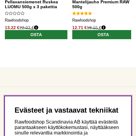
Pellavansiemenet Ruskea
Mantelijauho Premium RAW
LUOMU 500g x 3 pakettia
500g
Rawfoodshop
Rawfoodshop
13.22 €
22.03 €
12.71 €
18.15 €
OSTA
OSTA
Asiakaspalvelu
Evästeet ja vastaavat tekniikat
Tietoa meistä
Rawfoodshop Scandinavia AB käyttää evästeitä
parantaakseen käyttökokemustasi, näyttääkseen
sinulle relevanttia markkinointia ja
Seuraa meitä