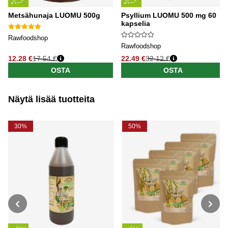
Metsähunaja LUOMU 500g
Psyllium LUOMU 500 mg 60
kapselia
Rawfoodshop
Rawfoodshop
12.28 €
17.54 €
22.49 €
32.12 €
OSTA
OSTA
Näytä lisää tuotteita
30%
50%