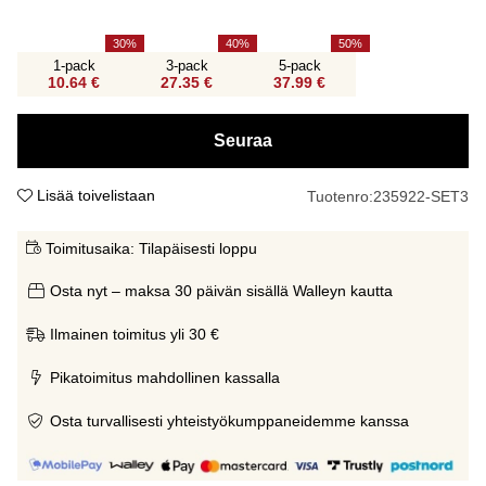
30
40
50
1-pack
3-pack
5-pack
10.64 €
27.35 €
37.99 €
Seuraa
Lisää toivelistaan
Tuotenro:
235922-SET3
Toimitusaika:
Tilapäisesti loppu
Osta nyt – maksa 30 päivän sisällä Walleyn kautta
Ilmainen toimitus yli 30 €
Pikatoimitus mahdollinen kassalla
Osta turvallisesti yhteistyökumppaneidemme kanssa