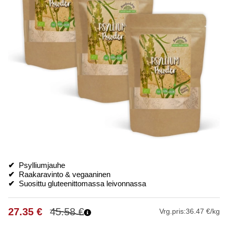
✔
Psylliumjauhe
✔
Raakaravinto & vegaaninen
✔
Suosittu gluteenittomassa leivonnassa
27.35
€
45.58
€
Vrg.pris:
36.47 €/kg