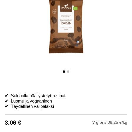
✔
Suklaalla päällystetyt rusinat
✔
Luomu ja vegaaninen
✔
Täydellinen välipalaksi
3.06
€
Vrg.pris:
38.25 €/kg