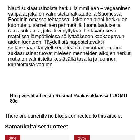
Nauti suklaarusinoista herkullisimmillaan – vegaaninen
välipala, joka on valmistettu rakkaudella Suomessa,
Foodinin omassa tehtaassa. Jokainen pieni herkku on
kuorrutettu samettisen pehmeällä, luomulaatuisella
raakasuklaalla, joka kivimyllytään hellävaraisesti
matalissa lämpötiloissa säilyttääkseen kaakaopavun
aidon luonteen. Täydellisiä naposteltavaksi
sellaisenaan tai ylellisenä lisänä leivontaan – nämä
suklaarusinat tuovat mieleen menneiden aikojen herkut,
mutta on valmistettu kestävällä tavalla ja luonnon
kunnioitusta vaalien.
Blogiviestit aiheesta Rusinat Raakasuklaassa LUOMU
80g
There are currently no blogs connected to this article.
Samankaltaiset tuotteet
30%
30%