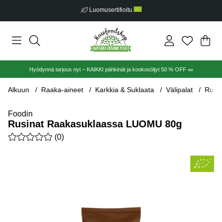
Luomusertifioitu
Ost
Mää
.
Hyödynnä tarjous nyt – KAIKKI pähkinät ja kookosöljyt 50 % OFF 🥜
Alkuun
Raaka-aineet
Karkkia & Suklaata
Välipalat
Rusi
Foodin
Rusinat Raakasuklaassa LUOMU 80g
Keskiarvoluokitus 0 / 5 Arvioiden määrä 0
(
0
)
Tuotekuvat Rusinat Raakasuklaassa LUOMU 80g