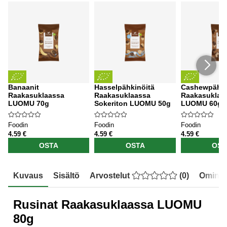
Banaanit
Hasselpähkinöitä
Cashewpähki
Raakasuklaassa
Raakasuklaassa
Raakasuklaa
LUOMU 70g
Sokeriton LUOMU 50g
LUOMU 60g
Foodin
Foodin
Foodin
4.59 €
4.59 €
4.59 €
OSTA
OSTA
OST
Kuvaus
Sisältö
Arvostelut
(
0
)
Ominai
Rusinat Raakasuklaassa LUOMU
80g