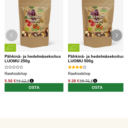
Pähkinä- ja hedelmäsekoitus
Pähkinä- ja hedelmäsekoitus
LUOMU 250g
LUOMU 500g
Rawfoodshop
Rawfoodshop
5.56 €
11.12 €
9.38 €
18.76 €
OSTA
OSTA