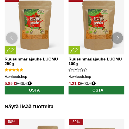
Ruusunmarjajauhe LUOMU
Ruusunmarjajauhe LUOMU
250g
100g
Rawfoodshop
Rawfoodshop
5.85 €
8.36 €
4.21 €
6.02 €
OSTA
OSTA
Näytä lisää tuotteita
50%
50%