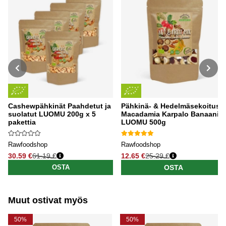
Cashewpähkinät Paahdetut ja
Pähkinä- & Hedelmäsekoitus
suolatut LUOMU 200g x 5
Macadamia Karpalo Banaani
pakettia
LUOMU 500g
Rawfoodshop
Rawfoodshop
30.59 €
61.19 €
12.65 €
25.29 €
Normaali hinta
Normaali hinta
OSTA
OSTA
Muut ostivat myös
50%
50%