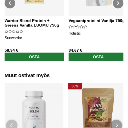
Warrior Blend Protein +
Vegaaniproteiini Vanilja 750g
Greens Vanilla LUOMU 750g
Holistic
Sunwarrior
58.94 €
34.67 €
OSTA
OSTA
Muut ostivat myös
30%