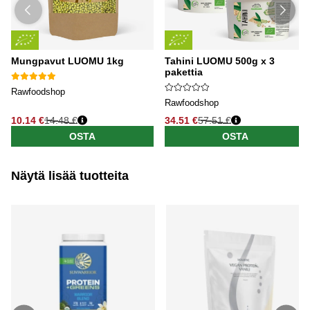
Mungpavut LUOMU 1kg
Tahini LUOMU 500g x 3
pakettia
Rawfoodshop
Rawfoodshop
10.14 €
14.48 €
34.51 €
57.51 €
OSTA
OSTA
Näytä lisää tuotteita