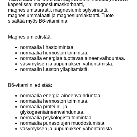
kapselissa: magnesiumaskorbaatti,
magnesiumtauraatti, magnesiumbisglysinaatti,
magnesiummalaatti ja magnesiumlaktaatti. Tuote
sisältää myös B6-vitamiinia.
Magnesium edistää:
normaalia lihastoimintaa.
normaalia hermoston toimintaa.
normaalia energiaa tuottavaa aineenvaihduntaa.
väsymyksen ja uupumuksen vähentämistä.
normaalin luuston ylläpitämistä.
B6-vitamiini edistää:
normaalia energia-aineenvaihduntaa.
normaalia hermoston toimintaa.
normaalia proteiini- ja
glykogeeniaineenvaihduntaa.
normaalia psykologista toimintaa.
normaalia punasolujen muodostumista.
väsymyksen ja uupumuksen vähentämistä.