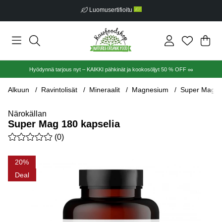
Luomusertifioitu
Ost
Mää
.
Hyödynnä tarjous nyt – KAIKKI pähkinät ja kookosöljyt 50 % OFF 🥜
Alkuun
Ravintolisät
Mineraalit
Magnesium
Super Mag 18
Närokällan
Super Mag 180 kapselia
Keskiarvoluokitus 0 / 5 Arvioiden määrä 0
(
0
)
Tuotekuvat Super Mag 180 kapselia
20
Deal