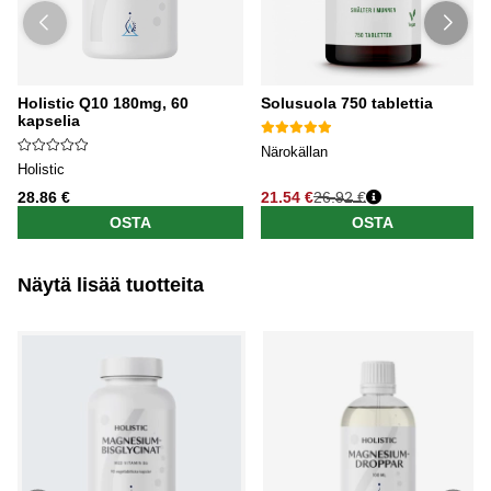
Holistic Q10 180mg, 60
Solusuola 750 tablettia
kapselia
Närokällan
Holistic
28.86 €
21.54 €
26.92 €
OSTA
OSTA
Näytä lisää tuotteita