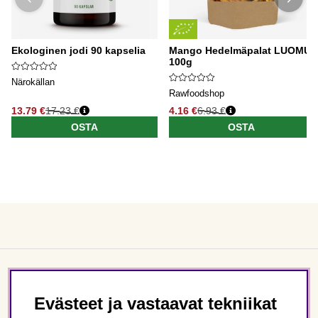
Ekologinen jodi 90 kapselia
Mango Hedelmäpalat LUOMU
100g
Närokällan
Rawfoodshop
13.79 €
17.23 €
4.16 €
6.93 €
OSTA
OSTA
Asiakaspalvelu
Evästeet ja vastaavat tekniikat