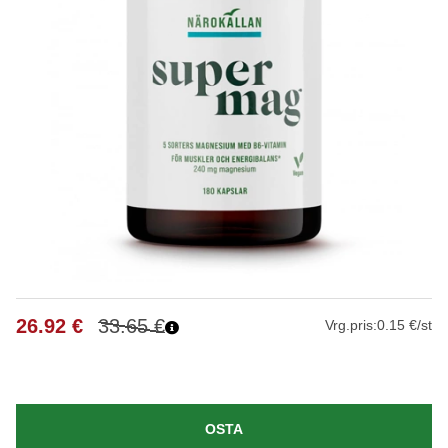
26.92
€
33.65
€
Vrg.pris:
0.15 €/st
OSTA