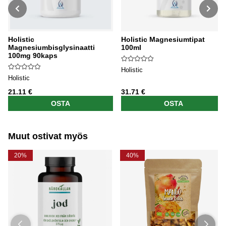
Holistic
Holistic Magnesiumtipat
Magnesiumbisglysinaatti
100ml
100mg 90kaps
Holistic
Holistic
21.11 €
31.71 €
OSTA
OSTA
Muut ostivat myös
20%
40%