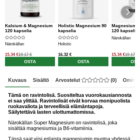
Kalsium & Magnesium
Holistic Magnesium 90
Magnesiumgly
120 kapselia
kapselia
120 kapselia
Närokällan
Närokällan
Holistic
15.34 €
19.17 €
16.32 €
15.34 €
19.17 €
OSTA
OSTA
OST
Kuvaus
Sisältö
Arvostelut
(
0
)
Ominai
Tämä on ravintolisä. Suositeltua vuorokausiannosta
ei saa ylittää. Ravintolisät eivät korvaa monipuolista
ruokavaliota ja terveellisiä elämäntapoja.
Säilytettävä lasten ulottumattomissa.
Närokällan Super Magnesium on ravintolisä, joka
sisältää magnesiumia ja B6-vitamiinia.
Tässä saat viisi erilaista magnesiumin muotoa yhdessä