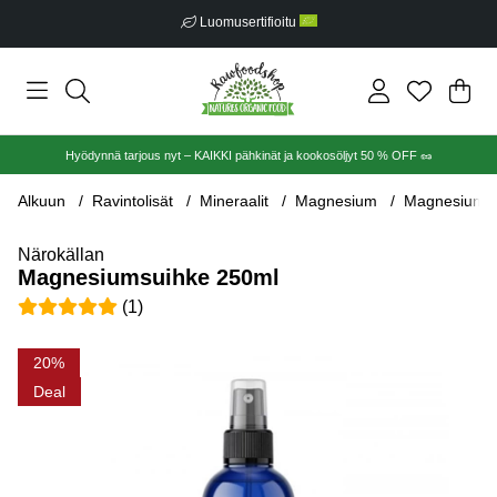
Luomusertifioitu
Ost
Mää
.
Hyödynnä tarjous nyt – KAIKKI pähkinät ja kookosöljyt 50 % OFF 🥜
Alkuun
Ravintolisät
Mineraalit
Magnesium
Magnesiumsu
Närokällan
Magnesiumsuihke 250ml
Keskiarvoluokitus 5 / 5 Arvioiden määrä 1
(
1
)
Tuotekuvat Magnesiumsuihke 250ml
20
Deal