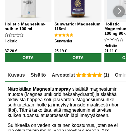
Holistic Magnesium-
Sunwarrior Magnesium
Holistic
suihke 100 ml
118ml
Magnesiumbis
100mg 90kap
Holistic
Sunwarrior
Holistic
37.20 €
25.19 €
21.11 €
OSTA
OSTA
OST
Kuvaus
Sisältö
Arvostelut
(
1
)
Ominai
Närokällan Magnesiumspray
sisältää magnesiumin
muotoa (Magnesiumkloridiheksahydraatti) ja sisältää
aktiivista happea solujasi varten. Magnesiumsuihke
suihkutetaan iholle ja imeytyy transdermaalisesti (ihon
läpi). Tämä tarkoittaa, että magnesiumin ei tarvitse
kulkea ruoansulatusprosessin läpi imeytyäkseen.
Suihkeella on veden kaltainen koostumus, joten se ei
jää öljyn tavoin iholle, vaan imeytyy suoraan. Yksi