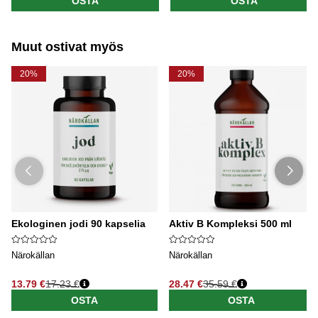
OSTA
OSTA
Muut ostivat myös
20%
20%
Ekologinen jodi 90 kapselia
Aktiv B Kompleksi 500 ml
Närokällan
Närokällan
13.79 €
17.23 €
28.47 €
35.59 €
OSTA
OSTA