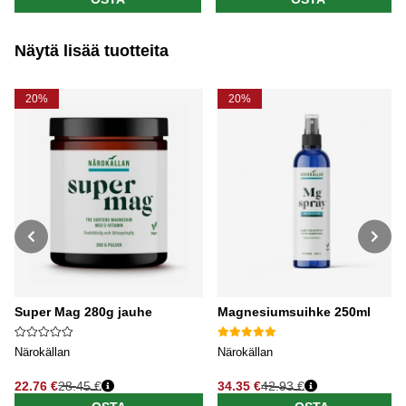
Näytä lisää tuotteita
20%
20%
Super Mag 280g jauhe
Magnesiumsuihke 250ml
Närokällan
Närokällan
22.76 €
28.45 €
34.35 €
42.93 €
Normaali hinta
Normaali hinta