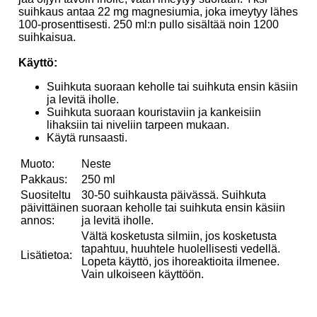
suihkaus antaa 22 mg magnesiumia, joka imeytyy lähes
100-prosenttisesti. 250 ml:n pullo sisältää noin 1200
suihkaisua.
Käyttö:
Suihkuta suoraan keholle tai suihkuta ensin käsiin
ja levitä iholle.
Suihkuta suoraan kouristaviin ja kankeisiin
lihaksiin tai niveliin tarpeen mukaan.
Käytä runsaasti.
Muoto:
Neste
Pakkaus:
250 ml
Suositeltu
30-50 suihkausta päivässä. Suihkuta
päivittäinen
suoraan keholle tai suihkuta ensin käsiin
annos:
ja levitä iholle.
Vältä kosketusta silmiin, jos kosketusta
tapahtuu, huuhtele huolellisesti vedellä.
Lisätietoa:
Lopeta käyttö, jos ihoreaktioita ilmenee.
Vain ulkoiseen käyttöön.