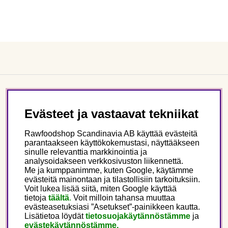
Asiakaspalvelu
Evästeet ja vastaavat tekniikat
Tietoa meistä
Rawfoodshop Scandinavia AB käyttää evästeitä
parantaakseen käyttökokemustasi, näyttääkseen
sinulle relevanttia markkinointia ja
Seuraa meitä
analysoidakseen verkkosivuston liikennettä.
Me ja kumppanimme, kuten Google, käytämme
evästeitä mainontaan ja tilastollisiin tarkoituksiin.
Tämä on Rawfoodshop
Voit lukea lisää siitä, miten Google käyttää
tietoja
täältä
.
Voit milloin tahansa muuttaa
evästeasetuksiasi ”Asetukset”-painikkeen kautta.
Finland
Lisätietoa löydät
tietosuojakäytännöstämme
ja
evästekäytännöstämme.