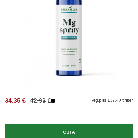
34.35
€
42.93
€
Vrg.pris:
137.40 €/liter
OSTA