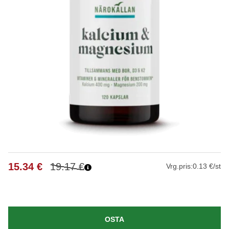
15.34
€
19.17
€
Vrg.pris:
0.13 €/st
OSTA