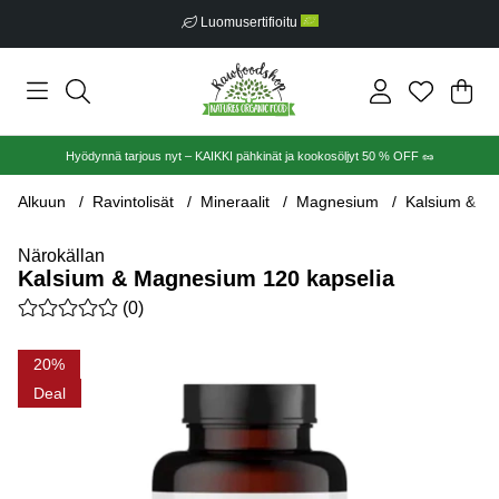
Luomusertifioitu
Ost
Mää
.
Hyödynnä tarjous nyt – KAIKKI pähkinät ja kookosöljyt 50 % OFF 🥜
Alkuun
Ravintolisät
Mineraalit
Magnesium
Kalsium & M
Närokällan
Kalsium & Magnesium 120 kapselia
Keskiarvoluokitus 0 / 5 Arvioiden määrä 0
(
0
)
Tuotekuvat Kalsium & Magnesium 120 kapselia
20
Deal