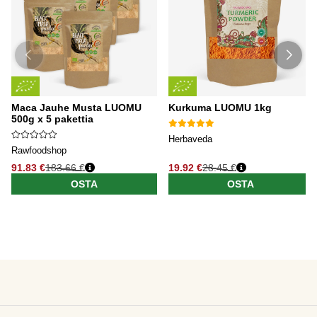
Maca Jauhe Musta LUOMU
Kurkuma LUOMU 1kg
500g x 5 pakettia
Herbaveda
Rawfoodshop
91.83 €
183.66 €
19.92 €
28.45 €
OSTA
OSTA