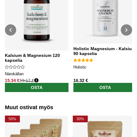
Holistic Magnesium - Kalsium
90 kapselia
Kalsium & Magnesium 120
kapselia
Holistic
Närokällan
15.34 €
19.17 €
16.32 €
Normaali hinta
OSTA
OSTA
Muut ostivat myös
50%
30%