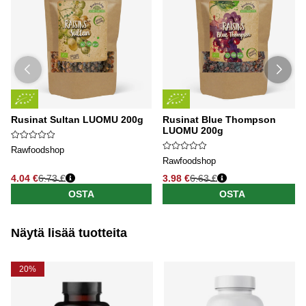
Rusinat Sultan LUOMU 200g
Rusinat Blue Thompson
LUOMU 200g
Rawfoodshop
Rawfoodshop
4.04 €
6.73 €
3.98 €
6.63 €
OSTA
OSTA
Näytä lisää tuotteita
20%