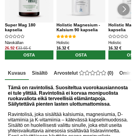
Super Mag 180
Holistic Magnesium -
Holistic Mag
kapselia
Kalsium 90 kapselia
kapselia
Närokällan
Holistic
Holistic
26.92 €
33.65 €
16.32 €
16.32 €
OSTA
OSTA
OST
Kuvaus
Sisältö
Arvostelut
(
0
)
Ominai
Tämä on ravintolisä. Suositeltua vuorokausiannosta
ei tule ylittää. Ravintolisä ei korvaa monipuolista
ruokavaliota eikä terveellisiä elämäntapoja.
Säilytettävä pienten lasten ulottumattomissa
.
Ravintolisä, joka sisältää kalsiumia, magnesiumia, D-
vitamiinia ja K-vitamiinia – kätevässä kapselimuodossa.
Sisältö on huolellisesti valittu sinulle, joka etsit useita
yhteisvaikuttavia ainesosia sisältävää lisäravinnetta.