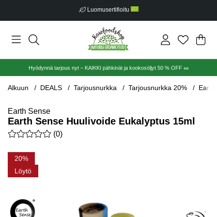
Luomusertifioitu
Ost
Mää
.
Hyödynnä tarjous nyt – KAIKKI pähkinät ja kookosöljyt 50 % OFF 🥜
Alkuun
DEALS
Tarjousnurkka
Tarjousnurkka 20%
Earth
Earth Sense
Earth Sense Huulivoide Eukalyptus 15ml
Keskiarvoluokitus 0 / 5 Arvioiden määrä 0
(
0
)
Tuotekuvat Earth Sense Huulivoide Eukalyptus 15ml
20
Löytö