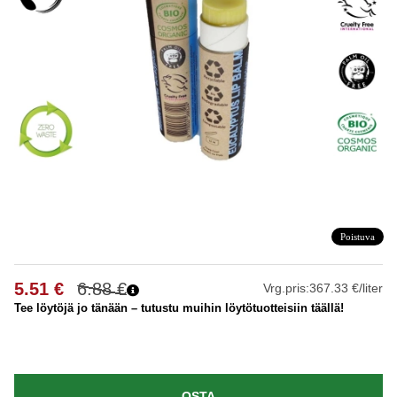
Poistuva
5.51
€
6.88
€
Vrg.pris:
367.33 €/liter
Tee löytöjä jo tänään – tutustu muihin löytötuotteisiin täällä!
OSTA