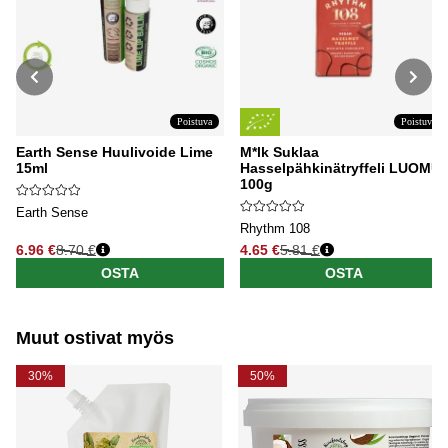
Poistuva
Poistuva
Earth Sense Huulivoide Lime
M*lk Suklaa
15ml
Hasselpähkinätryffeli LUOMU
100g
Earth Sense
Rhythm 108
6.96 €
8.70 €
4.65 €
5.81 €
Normaali hinta
Normaali hinta
OSTA
OSTA
Muut ostivat myös
30%
50%