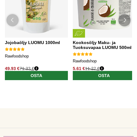
Jojobaöljy LUOMU 1000ml
Kookosöljy Maku- ja
Tuoksuvapaa LUOMU 500ml
Rawfoodshop
Rawfoodshop
49.93 €
71.33 €
5.61 €
11.22 €
OSTA
OSTA