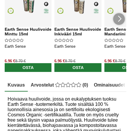
Earth Sense Huulivoide
Earth Sense Huulivoide
Earth Sense 
Minttu 15ml
Inkivääri 15ml
Mandariini 1
Earth Sense
Earth Sense
Earth Sense
6.96 €
8.70 €
6.96 €
8.70 €
6.96 €
8.70 €
OSTA
OSTA
OST
Kuvaus
Arvostelut
(
0
)
Ominaisuudet
Hoivaava huulivoide, jossa on eukalyptuksen tuoksu
Earth Sense -tuotemerkiltä. Tuote sisältää 100 %
luonnollisia ainesosia ja on sertifioitu ekologisesti
Cosmos Organic -sertifikaatilla. Tuote on myös cruelty
free sekä täysin vapaa palmuöljystä. Huulivoide tulee
kierrätettävässä, biohajoavassa ja kompostoitavassa
paperipakkauksessa, joka vähentää muovinkulutustasi