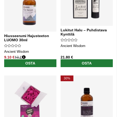
Lukitut Halu – Puhdistava
Kynttilä
Hiusseerumi Hajusteeton
LUOMO 30ml
Ancient Wisdom
Ancient Wisdom
9.10 €
13 €
21.80 €
Normaali hinta
OSTA
OSTA
30%