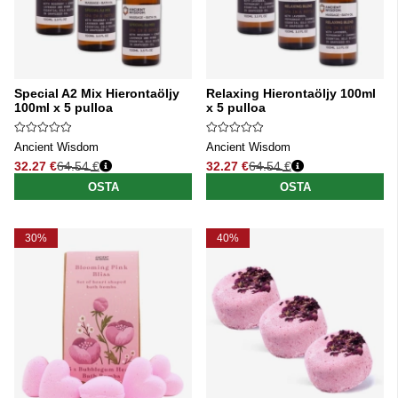
Special A2 Mix Hierontaöljy
Relaxing Hierontaöljy 100ml
100ml x 5 pulloa
x 5 pulloa
Ancient Wisdom
Ancient Wisdom
32.27 €
64.54 €
32.27 €
64.54 €
Normaali hinta
Normaali hinta
OSTA
OSTA
30%
40%