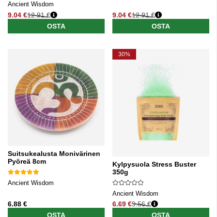
Ancient Wisdom
9.04 €
12.91 €
9.04 €
12.91 €
Normaali hinta
Normaali hinta
OSTA
OSTA
30%
Suitsukealusta Monivärinen
Pyöreä 8cm
Kylpysuola Stress Buster
350g
Ancient Wisdom
Ancient Wisdom
6.88 €
6.69 €
9.56 €
Normaali hinta
OSTA
OSTA