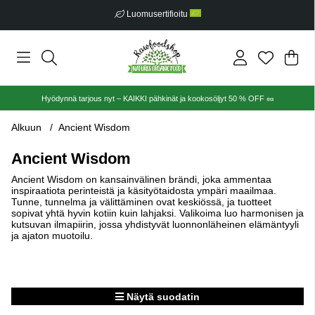
Ilmainen toimitus alkaen €30
Ost
Mää
.
Hyödynnä tarjous nyt – KAIKKI pähkinät ja kookosöljyt 50 % OFF 🥜
Alkuun
Ancient Wisdom
Ancient Wisdom
Ancient Wisdom on kansainvälinen brändi, joka ammentaa
inspiraatiota perinteistä ja käsityötaidosta ympäri maailmaa.
Tunne, tunnelma ja välittäminen ovat keskiössä, ja tuotteet
sopivat yhtä hyvin kotiin kuin lahjaksi. Valikoima luo harmonisen ja
kutsuvan ilmapiirin, jossa yhdistyvät luonnonläheinen elämäntyyli
ja ajaton muotoilu.
Näytä suodatin