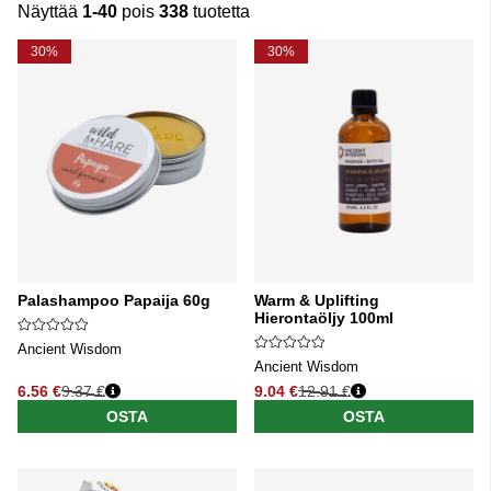
Näyttää
1-40
pois
338
tuotetta
Tuotteet
30%
30%
Palashampoo Papaija 60g
Warm & Uplifting
Hierontaöljy 100ml
Ancient Wisdom
Ancient Wisdom
6.56 €
9.37 €
9.04 €
12.91 €
Normaali hinta
Normaali hinta
OSTA
OSTA