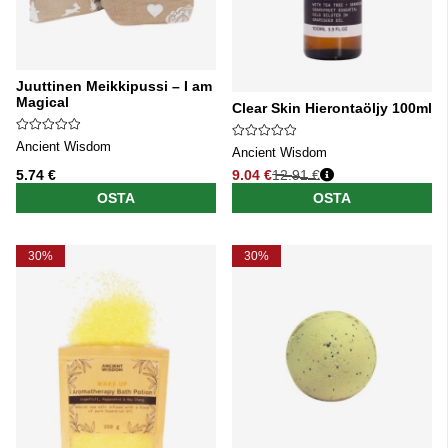
Juuttinen Meikkipussi – I am
Magical
Clear Skin Hierontaöljy 100ml
Ancient Wisdom
Ancient Wisdom
5.74 €
9.04 €
12.91 €
Normaali hinta
OSTA
OSTA
30%
30%