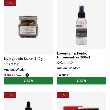
30%
Laventeli & Fenkoli
Huonesuihke 100ml
Kylpysuola Kukat 140g
Ancient Wisdom
Ancient Wisdom
9.84 €
14.06 €
14.82 €
Normaali hinta
OSTA
OSTA
30%
30%