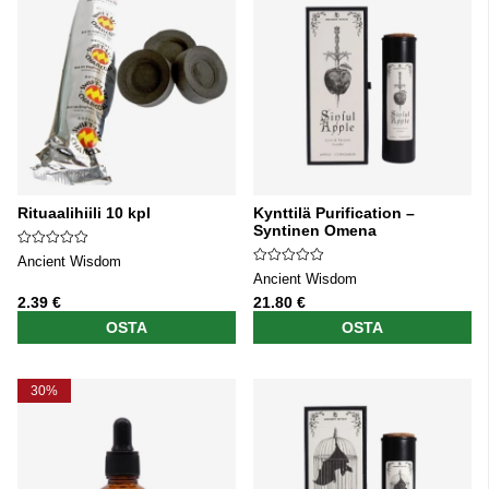
Rituaalihiili 10 kpl
Kynttilä Purification –
Syntinen Omena
Ancient Wisdom
Ancient Wisdom
2.39 €
21.80 €
OSTA
OSTA
30%