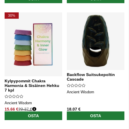
30%
Backflow Suitsukepoltin
Cascade
Kylpypommit Chakra
Harmonia & Sisäinen Hehku
7 kpl
Ancient Wisdom
Ancient Wisdom
15.66 €
22.37 €
18.07 €
Normaali hinta
OSTA
OSTA