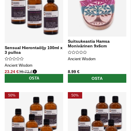
Suitsukeastia Hamsa
Monivärinen 9x6cm
Sensual Hierontaöljy 100ml x
3 pulloa
Ancient Wisdom
Ancient Wisdom
23.24 €
38.73 €
8.99 €
Normaali hinta
OSTA
OSTA
50%
50%