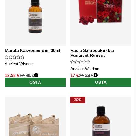
Marula Kasvoseerumi 30ml
Rasia Saippuakukkia
Punaiset Ruusut
Ancient Wisdom
Ancient Wisdom
12.58 €
17.98 €
17 €
24.29 €
Normaali hinta
Normaali hinta
OSTA
OSTA
30%