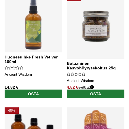
Huonesuihke Fresh Vetiver
100ml
Botaaninen
Kasvohöyrysekoitus 25g
Ancient Wisdom
Ancient Wisdom
14.82 €
4.82 €
6.88 €
Normaali hinta
OSTA
OSTA
40%