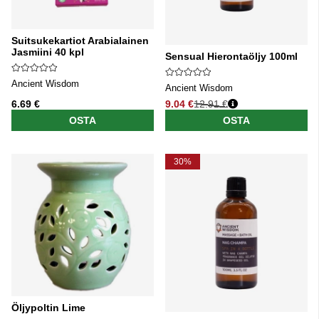
Suitsukekartiot Arabialainen
Jasmiini 40 kpl
Sensual Hierontaöljy 100ml
Ancient Wisdom
Ancient Wisdom
6.69 €
9.04 €
12.91 €
Normaali hinta
OSTA
OSTA
30%
Öljypoltin Lime