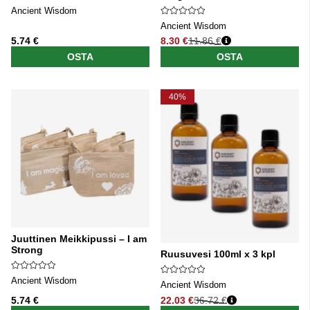
Ancient Wisdom
Ancient Wisdom
5.74 €
8.30 €
11.86 €
Normaali hinta
OSTA
OSTA
40%
Juuttinen Meikkipussi – I am
Strong
Ruusuvesi 100ml x 3 kpl
Ancient Wisdom
Ancient Wisdom
5.74 €
22.03 €
36.72 €
Normaali hinta