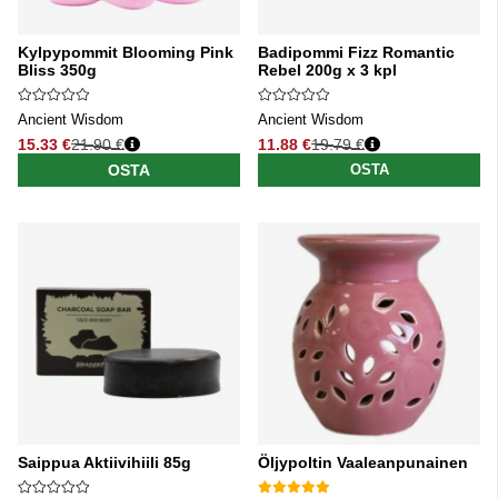
Kylpypommit Blooming Pink
Badipommi Fizz Romantic
Bliss 350g
Rebel 200g x 3 kpl
Ancient Wisdom
Ancient Wisdom
15.33 €
21.90 €
11.88 €
19.79 €
Normaali hinta
Normaali hinta
OSTA
OSTA
Saippua Aktiivihiili 85g
Öljypoltin Vaaleanpunainen