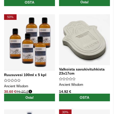
OSTA
Osta!
50%
Valkoista savukivituhkista
23x17cm
Ruusuvesi 100ml x 5 kpl
Ancient Wisdom
Ancient Wisdom
30.60 €
61.20 €
14.92 €
Normaali hinta
OSTA
Osta!
30%