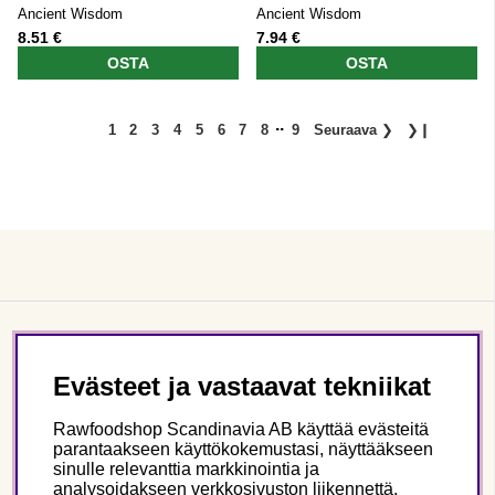
Ancient Wisdom
Ancient Wisdom
8.51 €
7.94 €
OSTA
OSTA
..
1
2
3
4
5
6
7
8
9
Seuraava
❯
❯❙
Asiakaspalvelu
Evästeet ja vastaavat tekniikat
Tietoa meistä
Rawfoodshop Scandinavia AB käyttää evästeitä
parantaakseen käyttökokemustasi, näyttääkseen
sinulle relevanttia markkinointia ja
Seuraa meitä
analysoidakseen verkkosivuston liikennettä.