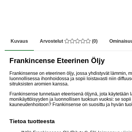
Kuvaus
Arvostelut
(
0
)
Ominaisu
Frankincense Eteerinen Öljy
Frankinsense on eteerinen öljy, jossa yhdistyvät lämmin, ma
luonnollisessa ihonhoidossa ja sopii loistavasti niin diffuu
sitruksisten aromien kanssa.
Frankinsense tunnetaan eteerisenä öljynä, jota käytetään la
monikäyttöisyyden ja luonnollisen tuoksun vuoksi: se sopii e
kauneudenhoitoon? Frankinsense on suosittu ja hyvän tuoksui
Tietoa tuotteesta