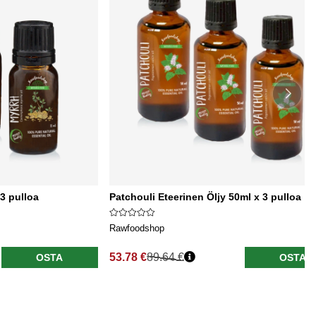
 3 pulloa
Patchouli Eteerinen Öljy 50ml x 3 pulloa
Rawfoodshop
53.78 €
89.64 €
OSTA
OSTA