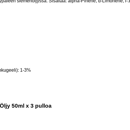
rypäleen siemenöljyssä. Sisältää: alpha-Pinene, d-Limonene, l-
hkugeeli): 1-3%
Öljy 50ml x 3 pulloa