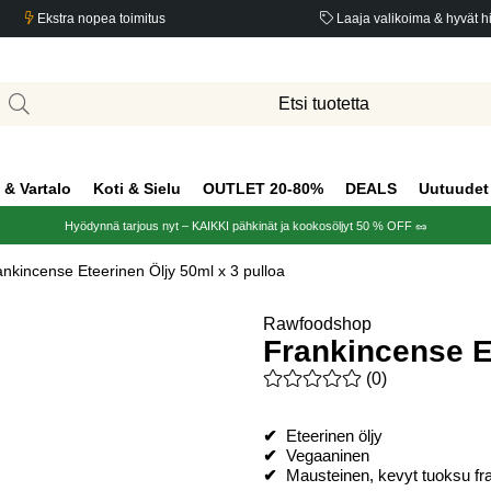
Ekstra nopea toimitus
Laaja valikoima & hyvät h
 & Vartalo
Koti & Sielu
OUTLET 20-80%
DEALS
Uutuudet
Hyödynnä tarjous nyt – KAIKKI pähkinät ja kookosöljyt 50 % OFF 🥜
ankincense Eteerinen Öljy 50ml x 3 pulloa
Rawfoodshop
Frankincense Et
Keskiarvoluokitus 0 / 5 Arvio
(
0
)
✔
Eteerinen öljy
✔
Vegaaninen
✔
Mausteinen, kevyt tuoksu fr