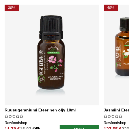
30%
40%
Ruusugeraniumi Eteerinen öljy 10ml
Jasmiini Etee
Rawfoodshop
Rawfoodshop