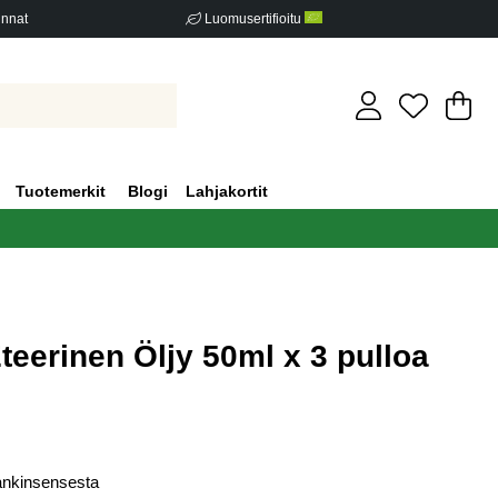
innat
Luomusertifioitu
Os
Mä
.
Tuotemerkit
Blogi
Lahjakortit
eerinen Öljy 50ml x 3 pulloa
iden määrä 0
ankinsensesta