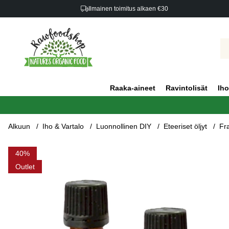
Ilmainen toimitus alkaen €30
Raaka-aineet
Ravintolisät
Iho
Alkuun
Iho & Vartalo
Luonnollinen DIY
Eteeriset öljyt
Fr
Tuotekuvat Frankincense Eteerinen Öljy 50ml x 3 pulloa
40
Outlet