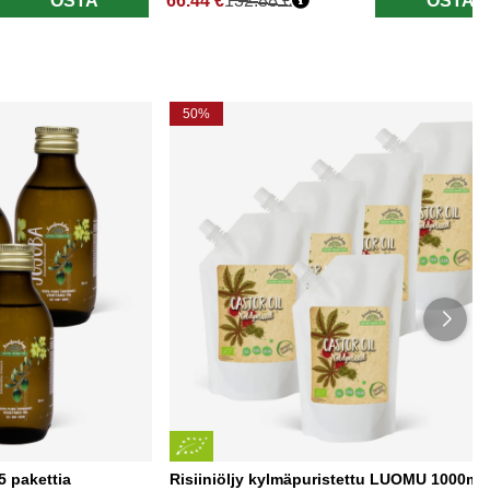
OSTA
66.44 €
132.88 €
OSTA
Normaali hinta
50%
 pakettia
Risiiniöljy kylmäpuristettu LUOMU 1000ml 