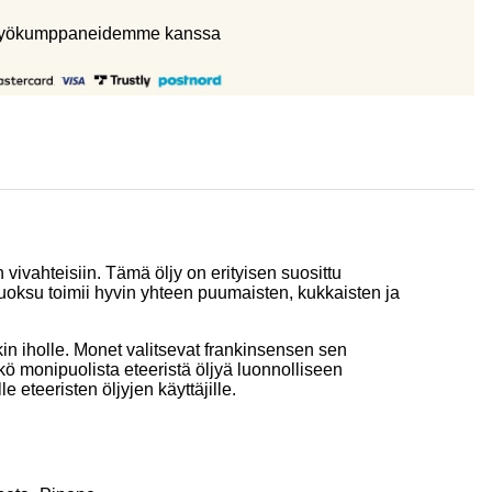
eistyökumppaneidemme kanssa
vivahteisiin. Tämä öljy on erityisen suosittu
i tuoksu toimii hyvin yhteen puumaisten, kukkaisten ja
kin iholle. Monet valitsevat frankinsensen sen
tkö monipuolista eteeristä öljyä luonnolliseen
eteeristen öljyjen käyttäjille.