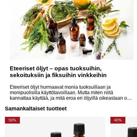
Eteeriset öljyt – opas tuoksuihin,
sekoituksiin ja fiksuihin vinkkeihin
Eteeriset öljyt hurmaavat monia tuoksuillaan ja
monipuolisilla käyttötavoillaan. Mutta miten niitä
kannattaa käyttää, ja mitä eroa eri öljyillä oikeastaan on?
Tässä oppaassa vastaamme yleisimpiin kysymyksiin
Samankaltaiset tuotteet
yksinkertaisesti ja innostavasti.
50%
40%