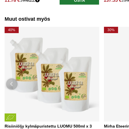
11.78 €
16.83 €
137.55 €
229
OSTA
Normaali hinta
Normaali hi
Muut ostivat myös
40%
30%
Risiiniöljy kylmäpuristettu LUOMU 500ml x 3
Mirha Eteeri