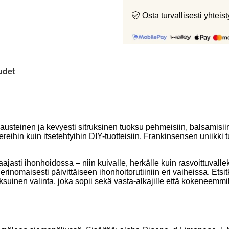
Osta turvallisesti yht
udet
usteinen ja kevyesti sitruksinen tuoksu pehmeisiin, balsamisiin 
sereihin kuin itsetehtyihin DIY-tuotteisiin. Frankinsensen uniikk
ajasti ihonhoidossa – niin kuivalle, herkälle kuin rasvoittuvalle
rinomaisesti päivittäiseen ihonhoitorutiiniin eri vaiheissa. Etsi
nen valinta, joka sopii sekä vasta-alkajille että kokeneemmille 