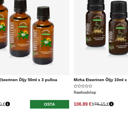
Eteerinen Öljy 50ml x 3 pulloa
Mirha Eteerinen Öljy 10ml x
Rawfoodshop
0 €
106.89 €
178.15 €
OSTA