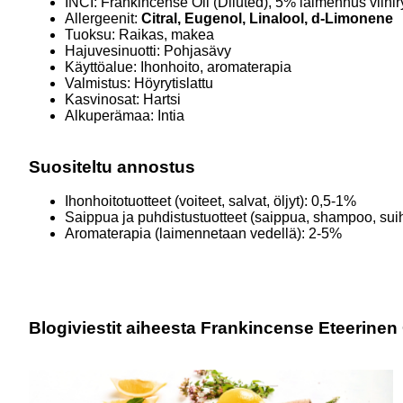
INCI: Frankincense Oil (Diluted), 5% laimennus viini
Allergeenit:
Citral, Eugenol, Linalool, d-Limonene
Tuoksu: Raikas, makea
Hajuvesinuotti: Pohjasävy
Käyttöalue: Ihonhoito, aromaterapia
Valmistus: Höyrytislattu
Kasvinosat: Hartsi
Alkuperämaa: Intia
Suositeltu annostus
Ihonhoitotuotteet (voiteet, salvat, öljyt): 0,5-1%
Saippua ja puhdistustuotteet (saippua, shampoo, sui
Aromaterapia (laimennetaan vedellä): 2-5%
Blogiviestit aiheesta Frankincense Eteerinen 