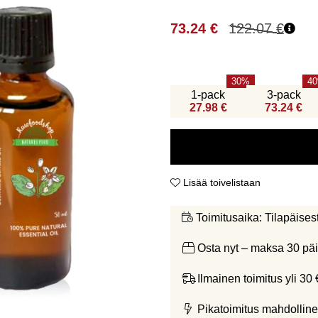
73.24
€
122.07
€
30
40
1-pack
3-pack
27.98 €
73.24 €
Lisää toivelistaan
Tilapäises
Toimitusaika:
Osta nyt – maksa 30 päi
Ilmainen toimitus yli 30 
Pikatoimitus mahdolline