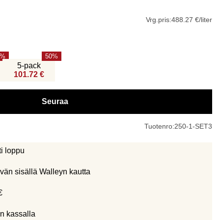
Vrg.pris:
488.27 €/liter
50
5-pack
101.72 €
Seuraa
Tuotenro:
250-1-SET3
ti loppu
vän sisällä Walleyn kautta
€
n kassalla