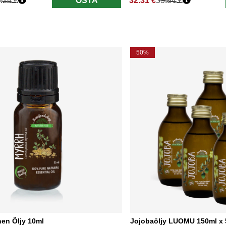
.24 €
OSTA
32.31 €
53.84 €
nta
Normaali hinta
50%
nen Öljy 10ml
Jojobaöljy LUOMU 150ml x 5