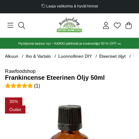
Luomusertifioitu
Ost
Mää
.
Hyödynnä tarjous nyt – KAIKKI pähkinät ja kookosöljyt 50 % OFF 🥜
Alkuun
Iho & Vartalo
Luonnollinen DIY
Eteeriset öljyt
Fr
Rawfoodshop
Frankincense Eteerinen Öljy 50ml
Keskiarvoluokitus 5 / 5 Arvioiden määrä 1
(
1
)
Tuotekuvat Frankincense Eteerinen Öljy 50ml
30
Outlet