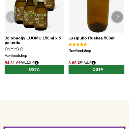
Jojobaöljy LUOMU 150ml x 5
Lasipullo Ruskea 500ml
pakettia
Rawfoodshop
Rawfoodshop
54.81 €
109.62 €
3.95 €
5.64 €
OSTA
OSTA