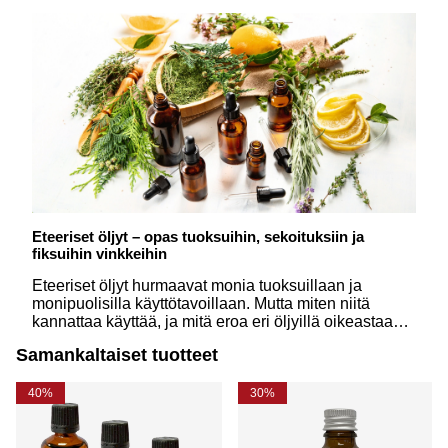
Eteeriset öljyt – opas tuoksuihin, sekoituksiin ja
fiksuihin vinkkeihin
Eteeriset öljyt hurmaavat monia tuoksuillaan ja
monipuolisilla käyttötavoillaan. Mutta miten niitä
kannattaa käyttää, ja mitä eroa eri öljyillä oikeastaan
on? Tässä oppaassa vastaamme yleisimpiin
Samankaltaiset tuotteet
kysymyksiin yksinkertaisesti ja innostavasti.
40%
30%