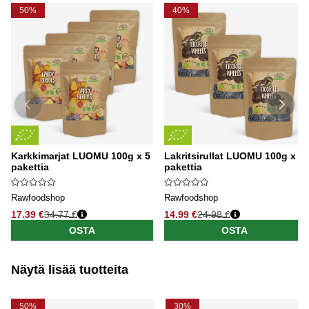
50%
40%
Karkkimarjat LUOMU 100g x 5
Lakritsirullat LUOMU 100g x 3
pakettia
pakettia
Rawfoodshop
Rawfoodshop
17.39 €
34.77 €
14.99 €
24.98 €
OSTA
OSTA
Näytä lisää tuotteita
50%
30%