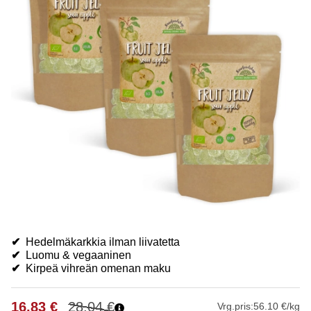
✔
Hedelmäkarkkia ilman liivatetta
✔
Luomu & vegaaninen
✔
Kirpeä vihreän omenan maku
16.83
€
28.04
€
Vrg.pris:
56.10 €/kg