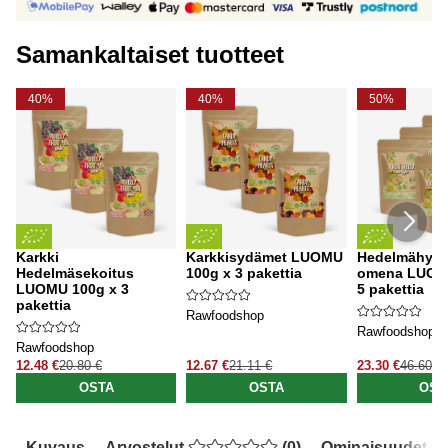
Samankaltaiset tuotteet
40%
40%
50%
Karkki
Karkkisydämet LUOMU
Hedelmähyyte
Hedelmäsekoitus
100g x 3 pakettia
omena LUOM
LUOMU 100g x 3
5 pakettia
pakettia
Rawfoodshop
Rawfoodshop
Rawfoodshop
12.48 €
20.80 €
12.67 €
21.11 €
23.30 €
46.60 €
OSTA
OSTA
OST
Kuvaus
Arvostelut
(
0
)
Ominaisuudet