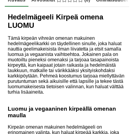
Hedelmägeeli Kirpeä omena
LUOMU
Tämä kirpeän vihreän omenan makuinen
hedelmägeelikarkki on täydellinen sinulle, joka haluat
nauttia geelimakeisista ilman liivatetta ja etsit samalla
luomua ja vegaanista vaihtoehtoa. Jokainen pala on
muotoiltu pieneksi omenaksi ja tarjoaa tasapainoista
kirpeyttä, kun kaipaat jotain raikasta ja hedelmäistä
laukkuun, matkalle tai värikkääksi yksityiskohdaksi
karkkipöytään. Pehmeä koostumus tarjoaa miellyttävän
purutuntuman sekä aikuisille että lapsille ja tekee tästä
luomumakeisesta tietoisen valinnan, kun haluat välttää
turhia lisäaineita.
Luomu ja vegaaninen kirpeällä omenan
maulla
Kirpeän omenan makuinen hedelmägeeli on
erinomainen valinta, kun haluat kirpeää karkkia, joka