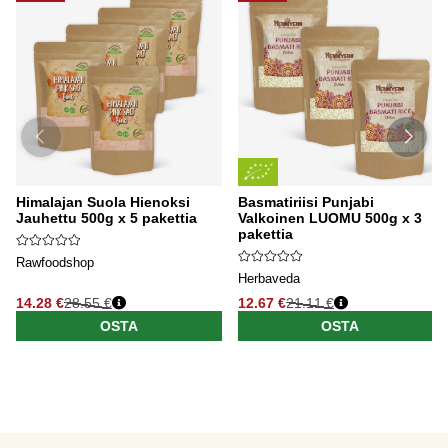
Himalajan Suola Hienoksi
Basmatiriisi Punjabi
Jauhettu 500g x 5 pakettia
Valkoinen LUOMU 500g x 3
pakettia
Rawfoodshop
Herbaveda
14.28 €
28.55 €
12.67 €
21.11 €
OSTA
OSTA