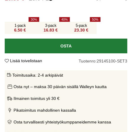
30
40
50
1-pack
3-pack
5-pack
6.50 €
16.83 €
23.30 €
OSTA
Lisää toivelistaan
Tuotenro:
29145100-SET3
Toimitusaika:
2-4 arkipäivät
Osta nyt – maksa 30 päivän sisällä Walleyn kautta
Ilmainen toimitus yli 30 €
Pikatoimitus mahdollinen kassalla
Osta turvallisesti yhteistyökumppaneidemme kanssa