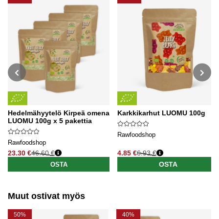
Hedelmähyytelö Kirpeä omena
Karkkikarhut LUOMU 100g
LUOMU 100g x 5 pakettia
Rawfoodshop
Rawfoodshop
23.30 €
46.60 €
4.85 €
6.93 €
Normaali hinta
Normaali hinta
OSTA
OSTA
Muut ostivat myös
50%
40%