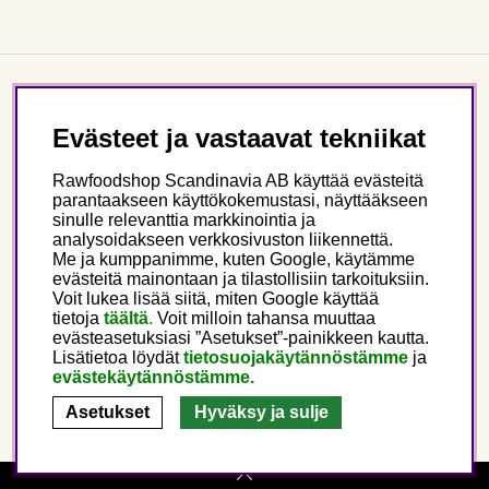
Asiakaspalvelu
Evästeet ja vastaavat tekniikat
Tietoa meistä
Rawfoodshop Scandinavia AB käyttää evästeitä
parantaakseen käyttökokemustasi, näyttääkseen
sinulle relevanttia markkinointia ja
Seuraa meitä
analysoidakseen verkkosivuston liikennettä.
Me ja kumppanimme, kuten Google, käytämme
evästeitä mainontaan ja tilastollisiin tarkoituksiin.
Tämä on Rawfoodshop
Voit lukea lisää siitä, miten Google käyttää
tietoja
täältä
.
Voit milloin tahansa muuttaa
evästeasetuksiasi ”Asetukset”-painikkeen kautta.
Finland
Lisätietoa löydät
tietosuojakäytännöstämme
ja
evästekäytännöstämme.
Asetukset
Hyväksy ja sulje
Copyright © 2025 Rawfoodshop Scandinavia AB