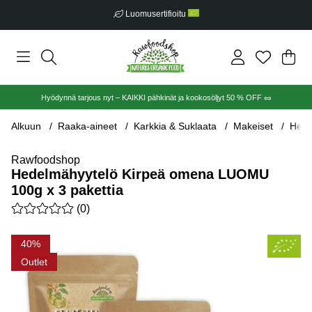
Luomusertifioitu
Ost
Mää
.
Hyödynnä tarjous nyt – KAIKKI pähkinät ja kookosöljyt 50 % OFF 🥜
Alkuun
Raaka-aineet
Karkkia & Suklaata
Makeiset
Hede
Rawfoodshop
Hedelmähyytelö Kirpeä omena LUOMU
100g x 3 pakettia
Keskiarvoluokitus 0 / 5 Arvioiden määrä 0
(
0
)
Tuotekuvat Hedelmähyytelö Kirpeä omena LUOMU 100g x 3 pa
40
Outlet