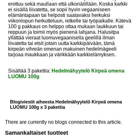
erottuu sekä maullaan että ulkonäöllään. Koska karkki
ei sisällä liivatetta, se sopii hyvin vegaaniseen
elämäntapaan tai helposti saatavaksi herkuksi
viikonlopun herkutteluun, retkelle tai työpaikalle. Kätevä
100 g pakkaus on helppo ottaa mukaan laukkuun tai
reppuun ja toimii myös pienenä lahjana. Halusitpa
yllättää vieraat luomuvegaanisella geelillä ilman
liivatetta tai etsit jotain uutta karkkipäivään, tämä
kirpeän vihreän omenan makuinen hedelmägeeli
tarjoaa maukkaan ja värikkään karkkielämyksen.
Sisältää 3 pakettia:
Hedelmähyytelö Kirpeä omena
LUOMU 100g
Blogiviestit aiheesta Hedelmähyytelö Kirpeä omena
LUOMU 100g x 3 pakettia
There are currently no blogs connected to this article.
Samankaltaiset tuotteet