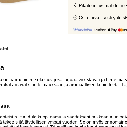
Pikatoimitus mahdolline
Osta turvallisesti yht
udet
ka
 harmoninen sekoitus, joka tarjoaa virkistävän ja hedelmäise
kat antavat sinulle maukkaan ja aromaattisen kupin teetä. Täyde
issa
nteisiin. Hauduta kuppi aamulla saadaksesi raikkaan alun päiväll
tekee siitä täydellisen ympäri vuoden. Se on myös erinomainen p