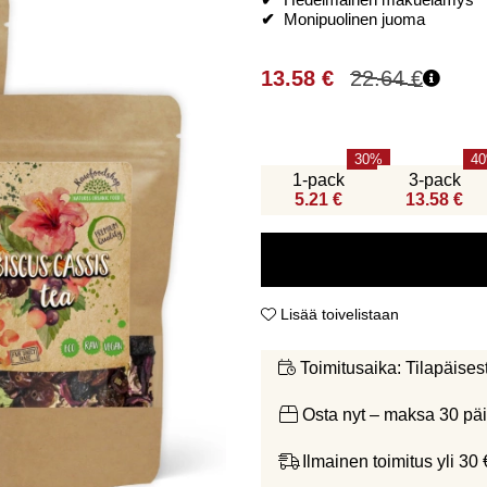
✔
Hedelmäinen makuelämys
✔
Monipuolinen juoma
13.58
€
22.64
€
30
40
1-pack
3-pack
5.21 €
13.58 €
Lisää toivelistaan
Tilapäises
Toimitusaika:
Osta nyt – maksa 30 päi
Ilmainen toimitus yli 30 