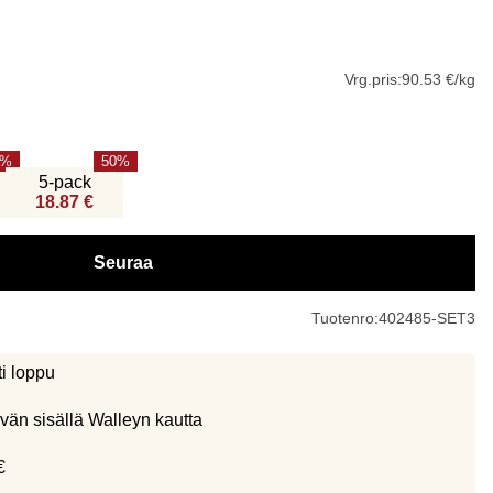
Vrg.pris:
90.53 €/kg
50
5-pack
18.87 €
Seuraa
Tuotenro:
402485-SET3
ti loppu
vän sisällä Walleyn kautta
€