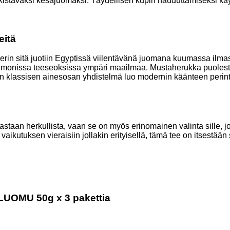
kistäväksi kesäjuomaksi. Täydellisen kupin hauduttamiseksi käyt
eitä
un perin sitä juotiin Egyptissä viilentävänä juomana kuumassa i
a monissa teeseoksissa ympäri maailmaa. Mustaherukka puolesta
 klassisen ainesosan yhdistelmä luo modernin käänteen perint
aan herkullista, vaan se on myös erinomainen valinta sille, jok
 vaikutuksen vieraisiin jollakin erityisellä, tämä tee on itsestä
e LUOMU 50g x 3 pakettia