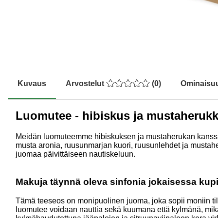
Kuvaus
Arvostelut
(
0
)
Ominaisu
Luomutee - hibiskus ja mustaheruk
Meidän luomuteemme hibiskuksen ja mustaherukan kanssa on
musta aronia, ruusunmarjan kuori, ruusunlehdet ja mustaheru
juomaa päivittäiseen nautiskeluun.
Makuja täynnä oleva sinfonia jokaisessa kup
Tämä teeseos on monipuolinen juoma, joka sopii moniin tila
luomutee voidaan nauttia sekä kuumana että kylmänä, mikä 