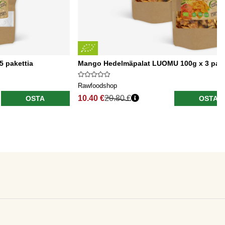
5 pakettia
Mango Hedelmäpalat LUOMU 100g x 3 pake
Rawfoodshop
10.40 €
20.80 €
OSTA
OSTA