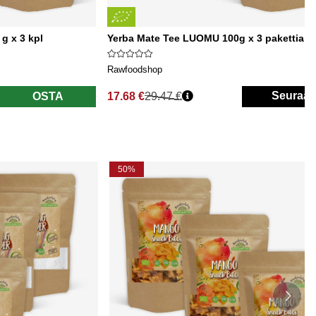
g x 3 kpl
Yerba Mate Tee LUOMU 100g x 3 pakettia
Rawfoodshop
Seuraa
OSTA
17.68 €
29.47 €
Normaali hinta
50%