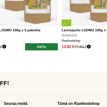
 LUOMU 100g x 3 pakettia
Leivinjauhe LUOMU 100g x 
Rawfoodshop
 €
13.92 €
27.84 €
OSTA
OFF!
Seuraa meitä
Tämä on Rawfoodshop