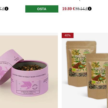
7 €
19.89 €
33.14 €
OSTA
40%