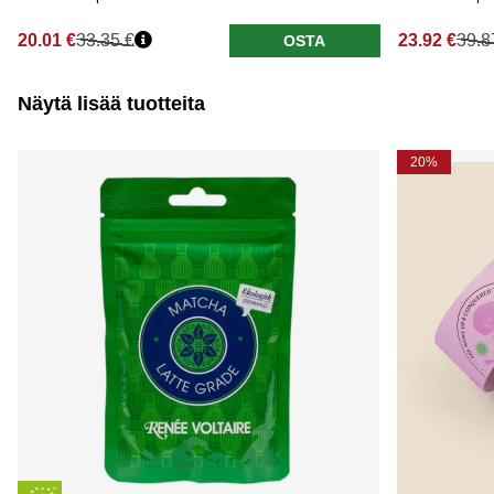
20.01 €
33.35 €
23.92 €
39.8
OSTA
Näytä lisää tuotteita
20%