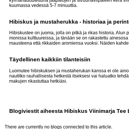
kylmähaudutettuna jääpalojen ja sitruunaviipaleen kera vir
kuumassa vedessä 5-7 minuuttia.
Hibiskus ja mustaherukka - historiaa ja perint
Hibiskustee on juoma, jolla on pitkä ja rikas historia. Al
monissa kulttuureissa, ja tänään se on rakastettu ainesos
mausteena että rikkaiden aromiensa vuoksi. Näiden kahden
Täydellinen kaikkiin tilanteisiin
Luomutee hibiskuksen ja mustaherukan kanssa ei ole ainoast
nautitko rauhallisesta hetkestä itseksesi vai haluatko tehdä
makujen rikastuttaa hetkiäsi.
Blogiviestit aiheesta Hibiskus Viinimarja Te
There are currently no blogs connected to this article.