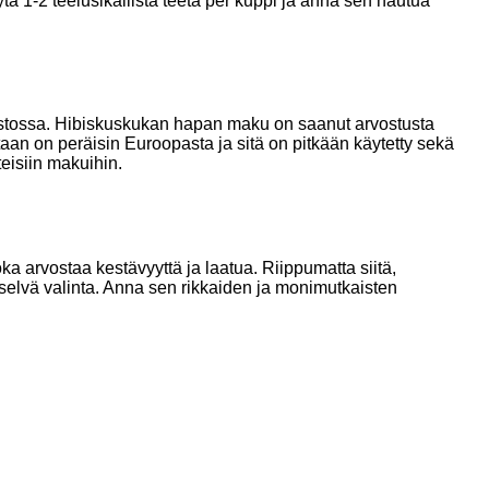
ä 1-2 teelusikallista teetä per kuppi ja anna sen hautua
lmastossa. Hibiskuskukan hapan maku on saanut arvostusta
an on peräisin Euroopasta ja sitä on pitkään käytetty sekä
eisiin makuihin.
a arvostaa kestävyyttä ja laatua. Riippumatta siitä,
än selvä valinta. Anna sen rikkaiden ja monimutkaisten