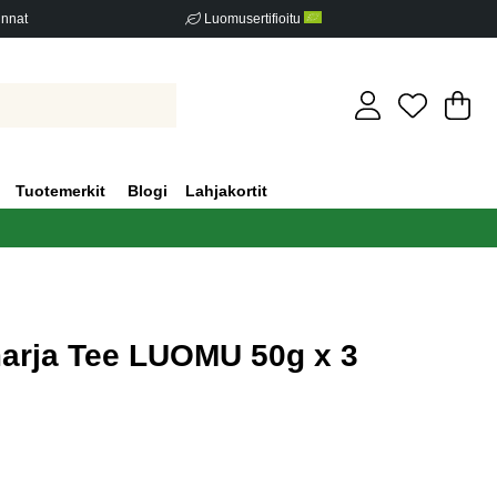
innat
Luomusertifioitu
Os
Mä
.
Tuotemerkit
Blogi
Lahjakortit
marja Tee LUOMU 50g x 3
iden määrä 0