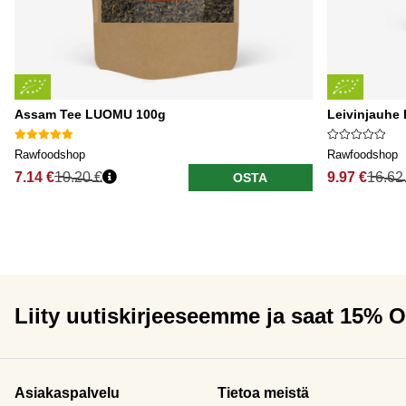
Assam Tee LUOMU 100g
Leivinjauhe
Rawfoodshop
Rawfoodshop
7.14 €
10.20 €
9.97 €
16.62
OSTA
Liity uutiskirjeeseemme ja saat 15% 
Asiakaspalvelu
Tietoa meistä