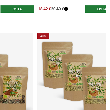
18.42 €
30.69 €
OSTA
OSTA
40%