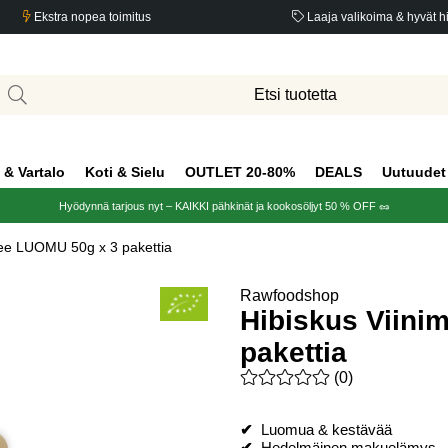
Ekstra nopea toimitus
Laaja valikoima & hyvät h
 & Vartalo
Koti & Sielu
OUTLET 20-80%
DEALS
Uutuudet
Hyödynnä tarjous nyt – KAIKKI pähkinät ja kookosöljyt 50 % OFF 🥜
Tee LUOMU 50g x 3 pakettia
Rawfoodshop
Hibiskus Viini
pakettia
Keskiarvoluokitus 0 / 5 Arvio
(
0
)
✔
Luomua & kestävää