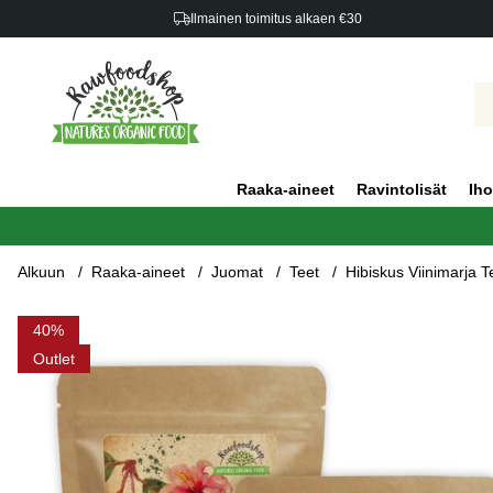
Ilmainen toimitus alkaen €30
Raaka-aineet
Ravintolisät
Iho
Alkuun
Raaka-aineet
Juomat
Teet
Hibiskus Viinimarja 
Tuotekuvat Hibiskus Viinimarja Tee LUOMU 50g x 3 pakettia
40
Outlet