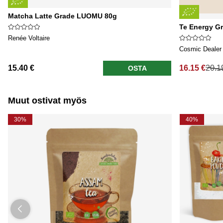
Matcha Latte Grade LUOMU 80g
Te Energy G
Renée Voltaire
Cosmic Dealer
15.40 €
16.15 €
20.1
OSTA
Normaali hi
Muut ostivat myös
30%
40%