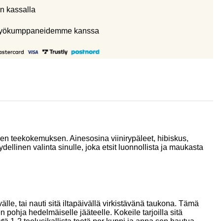
n kassalla
eistyökumppaneidemme kanssa
n teekokemuksen. Ainesosina viinirypäleet, hibiskus,
llinen valinta sinulle, joka etsit luonnollista ja maukasta
e, tai nauti sitä iltapäivällä virkistävänä taukona. Tämä
ohja hedelmäiselle jääteelle. Kokeile tarjoilla sitä