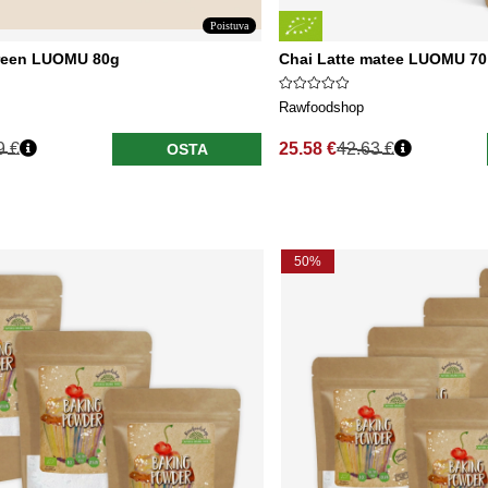
Poistuva
reen LUOMU 80g
Chai Latte matee LUOMU 70 
Rawfoodshop
9 €
25.58 €
42.63 €
OSTA
nta
Normaali hinta
50%