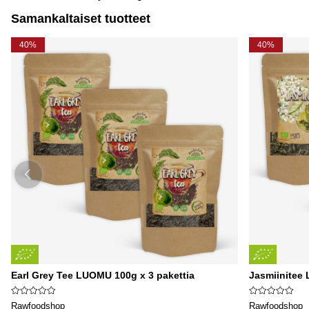
Samankaltaiset tuotteet
40%
40%
Earl Grey Tee LUOMU 100g x 3 pakettia
Jasmiinitee
Rawfoodshop
Rawfoodshop