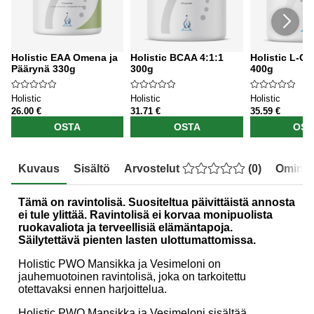
Holistic EAA Omena ja
Holistic BCAA 4:1:1
Holistic L-Gl
Päärynä 330g
300g
400g
Holistic
Holistic
Holistic
26.00 €
31.71 €
35.59 €
OSTA
OSTA
OST
Kuvaus
Sisältö
Arvostelut
(
0
)
Ominai
Tämä on ravintolisä. Suositeltua päivittäistä annosta
ei tule ylittää. Ravintolisä ei korvaa monipuolista
ruokavaliota ja terveellisiä elämäntapoja.
Säilytettävä pienten lasten ulottumattomissa.
Holistic PWO Mansikka ja Vesimeloni on
jauhemuotoinen ravintolisä, joka on tarkoitettu
otettavaksi ennen harjoittelua.
Holistic PWO Mansikka ja Vesimeloni sisältää