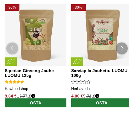
30%
30%
Siperian Ginseng Jauhe
Sarviapila Jauhettu LUOMU
LUOMU 125g
100g
Rawfoodshop
Herbaveda
9.64 €
13.77 €
4.00 €
5.71 €
OSTA
OSTA