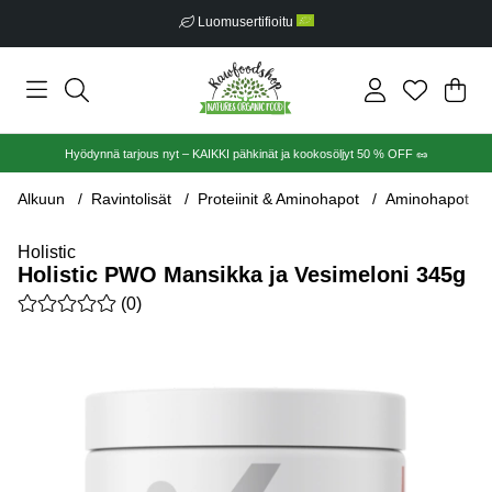
Luomusertifioitu
Ost
Mää
.
Hyödynnä tarjous nyt – KAIKKI pähkinät ja kookosöljyt 50 % OFF 🥜
Alkuun
Ravintolisät
Proteiinit & Aminohapot
Aminohapot
Holistic
Holistic PWO Mansikka ja Vesimeloni 345g
Keskiarvoluokitus 0 / 5 Arvioiden määrä 0
(
0
)
Tuotekuvat Holistic PWO Mansikka ja Vesimeloni 345g