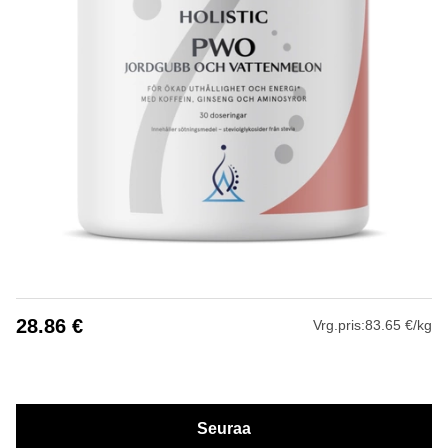
28.86
€
Vrg.pris:
83.65 €/kg
Seuraa