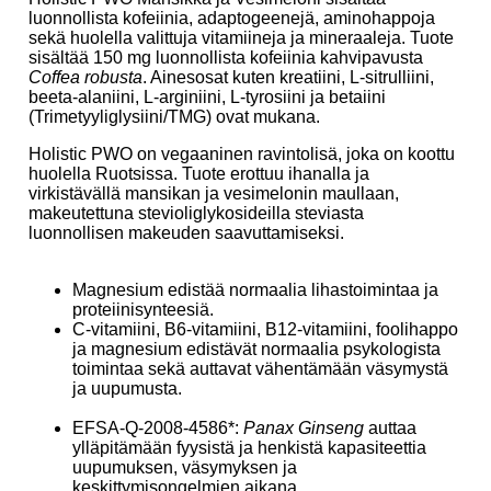
luonnollista kofeiinia, adaptogeenejä, aminohappoja
sekä huolella valittuja vitamiineja ja mineraaleja. Tuote
sisältää 150 mg luonnollista kofeiinia kahvipavusta
Coffea robusta
. Ainesosat kuten kreatiini, L-sitrulliini,
beeta-alaniini, L-arginiini, L-tyrosiini ja betaiini
(Trimetyyliglysiini/TMG) ovat mukana.
Holistic PWO on vegaaninen ravintolisä, joka on koottu
huolella Ruotsissa. Tuote erottuu ihanalla ja
virkistävällä mansikan ja vesimelonin maullaan,
makeutettuna stevioliglykosideilla steviasta
luonnollisen makeuden saavuttamiseksi.
Magnesium edistää normaalia lihastoimintaa ja
proteiinisynteesiä.
C-vitamiini, B6-vitamiini, B12-vitamiini, foolihappo
ja magnesium edistävät normaalia psykologista
toimintaa sekä auttavat vähentämään väsymystä
ja uupumusta.
EFSA-Q-2008-4586*:
Panax Ginseng
auttaa
ylläpitämään fyysistä ja henkistä kapasiteettia
uupumuksen, väsymyksen ja
keskittymisongelmien aikana.