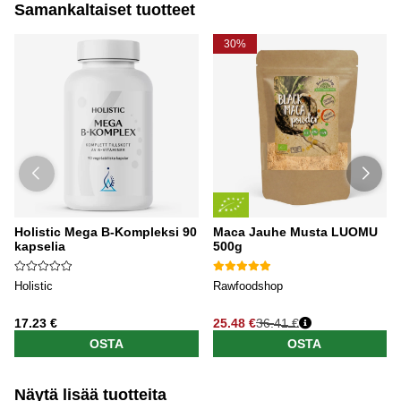
Samankaltaiset tuotteet
30%
Holistic Mega B-Kompleksi 90
Maca Jauhe Musta LUOMU
kapselia
500g
Holistic
Rawfoodshop
17.23 €
25.48 €
36.41 €
OSTA
OSTA
Näytä lisää tuotteita