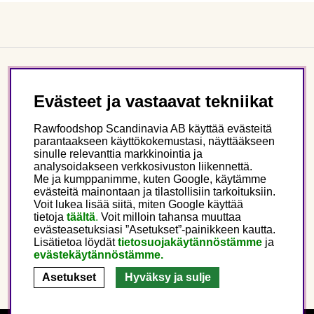
Asiakaspalvelu
Evästeet ja vastaavat tekniikat
Tietoa meistä
Rawfoodshop Scandinavia AB käyttää evästeitä
parantaakseen käyttökokemustasi, näyttääkseen
sinulle relevanttia markkinointia ja
Seuraa meitä
analysoidakseen verkkosivuston liikennettä.
Me ja kumppanimme, kuten Google, käytämme
evästeitä mainontaan ja tilastollisiin tarkoituksiin.
Tämä on Rawfoodshop
Voit lukea lisää siitä, miten Google käyttää
tietoja
täältä
.
Voit milloin tahansa muuttaa
evästeasetuksiasi ”Asetukset”-painikkeen kautta.
Finland
Lisätietoa löydät
tietosuojakäytännöstämme
ja
evästekäytännöstämme.
Asetukset
Hyväksy ja sulje
Copyright © 2025 Rawfoodshop Scandinavia AB