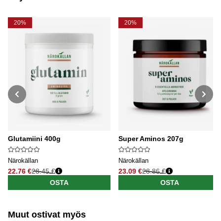
20%
20%
Glutamiini 400g
Super Aminos 207g
Närokällan
Närokällan
22.76 €
28.45 €
23.09 €
28.86 €
Normaali hinta
Normaali hinta
OSTA
OSTA
Muut ostivat myös