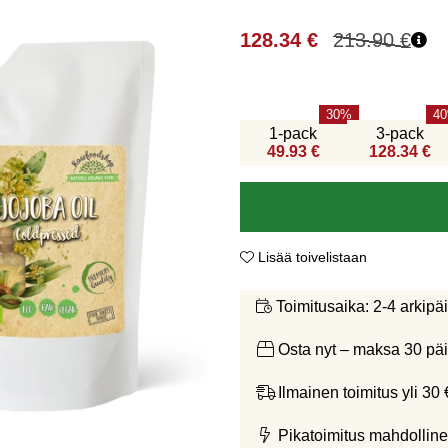
128.34
€
213.90
€
30
40
1-pack
3-pack
49.93 €
128.34 €
Lisää toivelistaan
2-4 arkipä
Toimitusaika:
Osta nyt – maksa 30 päi
Ilmainen toimitus yli 30 
Pikatoimitus mahdolline