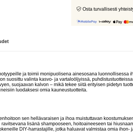
Osta turvallisesti yht
udet
le ihotyypeille ja toimii monipuolisena ainesosana luonnollisess
n suosittu valinta kasvo- ja vartaloöljyissä, puhdistustuotteiss
en, suojaavan kalvon – mikä tekee siitä erityisen pidetyn tuotte
neisiin luodaksesi omia kauneustuotteita.
enhoitoon sen hellävaraisen ja ihoa muistuttavan koostumuksen a
mii ravitsevana lisänä shampooseen, hoitoaineeseen tai hiusna
kokeneille DIY-harrastajille, jotka haluavat valmistaa omia ihon- 