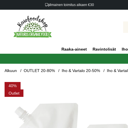
Ilmainen toimitus alkaen €30
Raaka-aineet
Ravintolisät
Iho
Alkuun
OUTLET 20-80%
Iho & Vartalo 20-50%
Iho & Varta
Tuotekuvat Jojobaöljy LUOMU 1000ml x 3 pakettia
40
Outlet