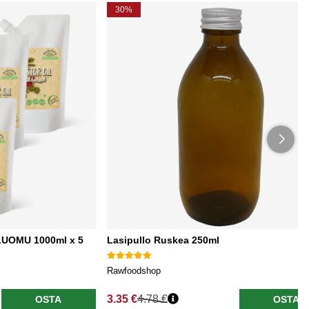
30%
u LUOMU 1000ml x 5
Lasipullo Ruskea 250ml
Rawfoodshop
3.35 €
4.78 €
OSTA
OSTA