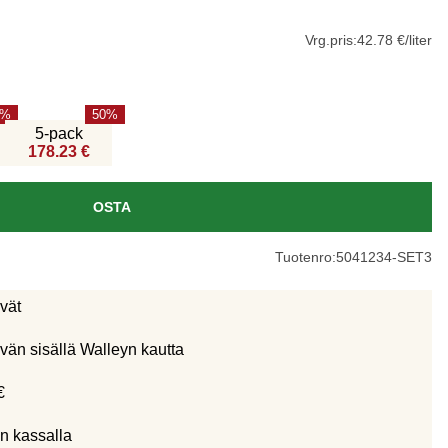
Vrg.pris:
42.78 €/liter
50
5-pack
178.23 €
OSTA
Tuotenro:
5041234-SET3
ivät
vän sisällä Walleyn kautta
€
n kassalla