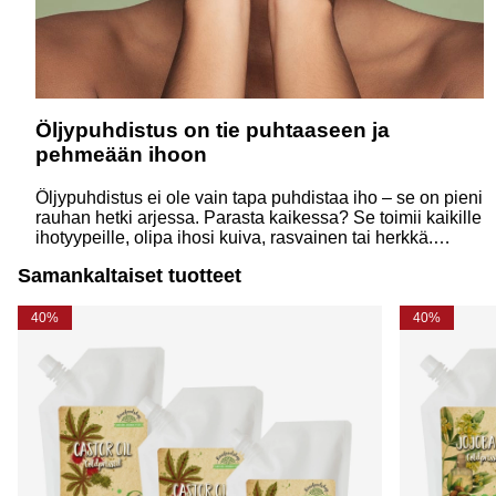
Öljypuhdistus on tie puhtaaseen ja
pehmeään ihoon
Öljypuhdistus ei ole vain tapa puhdistaa iho – se on pieni
rauhan hetki arjessa. Parasta kaikessa? Se toimii kaikille
ihotyypeille, olipa ihosi kuiva, rasvainen tai herkkä.
Luonnollisilla öljyillä voit hellästi poistaa päivän
Samankaltaiset tuotteet
epäpuhtaudet, meikin ja lian samalla, kun hoidat ihoasi
rakkaudella.
40%
40%