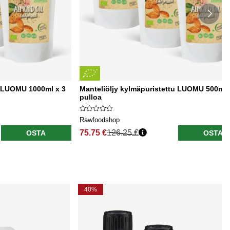
u LUOMU 1000ml x 3
Manteliöljy kylmäpuristettu LUOMU 500ml 
pulloa
Rawfoodshop
75.75 €
126.25 €
OSTA
OSTA
40%