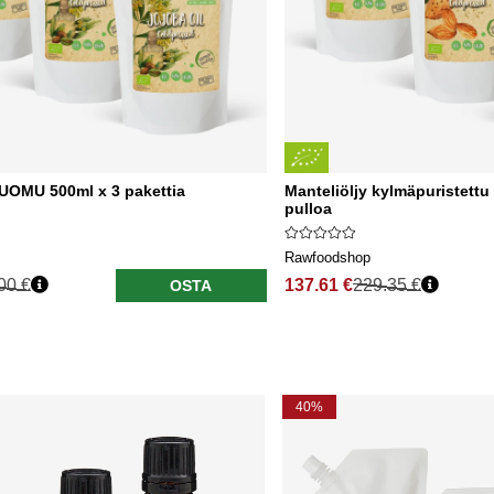
LUOMU 500ml x 3 pakettia
Manteliöljy kylmäpuristett
pulloa
Rawfoodshop
00 €
137.61 €
229.35 €
OSTA
40%