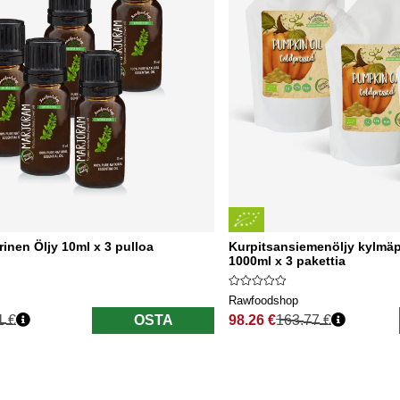
rinen Öljy 10ml x 3 pulloa
Kurpitsansiemenöljy kylmä
1000ml x 3 pakettia
Rawfoodshop
1 €
OSTA
98.26 €
163.77 €
nta
Normaali hinta