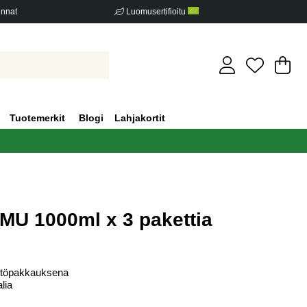
innat
Luomusertifioitu
Os
Mä
.
Tuotemerkit
Blogi
Lahjakortit
MU 1000ml x 3 pakettia
iden määrä 0
ttöpakkauksena
lia