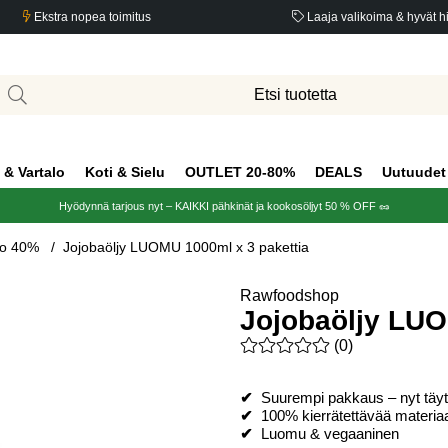
Ekstra nopea toimitus
Laaja valikoima & hyvät h
 & Vartalo
Koti & Sielu
OUTLET 20-80%
DEALS
Uutuudet
Hyödynnä tarjous nyt – KAIKKI pähkinät ja kookosöljyt 50 % OFF 🥜
lo 40%
Jojobaöljy LUOMU 1000ml x 3 pakettia
Rawfoodshop
Jojobaöljy LUO
Keskiarvoluokitus 0 / 5 Arvio
(
0
)
✔
Suurempi pakkaus – nyt täy
✔
100% kierrätettävää materiaa
✔
Luomu & vegaaninen