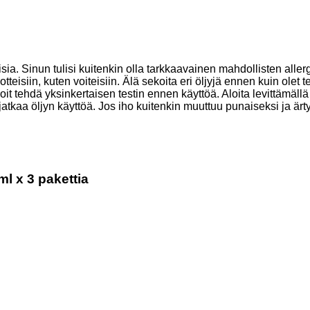
ia. Sinun tulisi kuitenkin olla tarkkaavainen mahdollisten allerg
teisiin, kuten voiteisiin. Älä sekoita eri öljyjä ennen kuin olet t
it tehdä yksinkertaisen testin ennen käyttöä. Aloita levittämällä 
 jatkaa öljyn käyttöä. Jos iho kuitenkin muuttuu punaiseksi ja ärty
l x 3 pakettia