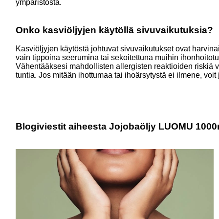
ympäristöstä.
Onko kasviöljyjen käytöllä sivuvaikutuksia?
Kasviöljyjen käytöstä johtuvat sivuvaikutukset ovat harvinais
vain tippoina seerumina tai sekoitettuna muihin ihonhoitotuot
Vähentääksesi mahdollisten allergisten reaktioiden riskiä vo
tuntia. Jos mitään ihottumaa tai ihoärsytystä ei ilmene, voit
Blogiviestit aiheesta Jojobaöljy LUOMU 1000m