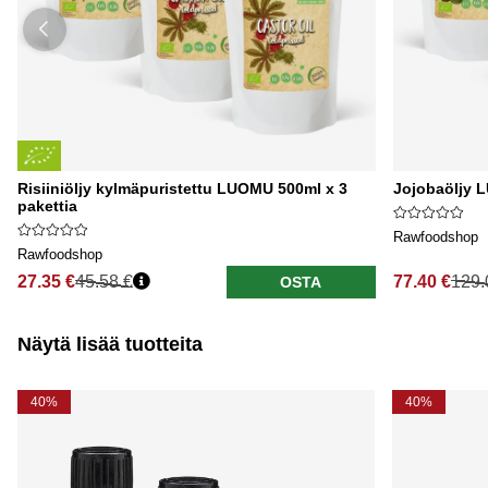
Risiiniöljy kylmäpuristettu LUOMU 500ml x 3
Jojobaöljy 
pakettia
Rawfoodshop
Rawfoodshop
27.35 €
45.58 €
77.40 €
129.
OSTA
Näytä lisää tuotteita
40%
40%