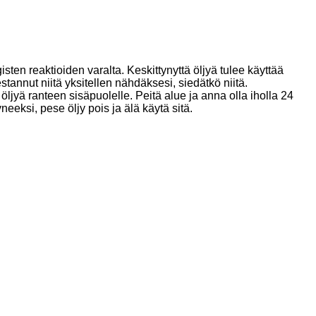
isten reaktioiden varalta. Keskittynyttä öljyä tulee käyttää
estannut niitä yksitellen nähdäksesi, siedätkö niitä.
öljyä ranteen sisäpuolelle. Peitä alue ja anna olla iholla 24
neeksi, pese öljy pois ja älä käytä sitä.