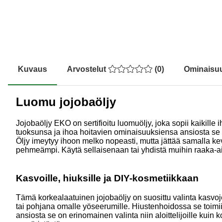
Kuvaus
Arvostelut
(
0
)
Ominaisu
Luomu jojobaöljy
Jojobaöljy EKO on sertifioitu luomuöljy, joka sopii kaikil
tuoksunsa ja ihoa hoitavien ominaisuuksiensa ansiosta se o
Öljy imeytyy ihoon melko nopeasti, mutta jättää samalla kevy
pehmeämpi. Käytä sellaisenaan tai yhdistä muihin raaka-ai
Kasvoille, hiuksille ja DIY-kosmetiikkaan
Tämä korkealaatuinen jojobaöljy on suosittu valinta kasvoj
tai pohjana omalle yöseerumille. Hiustenhoidossa se toi
ansiosta se on erinomainen valinta niin aloittelijoille kuin 