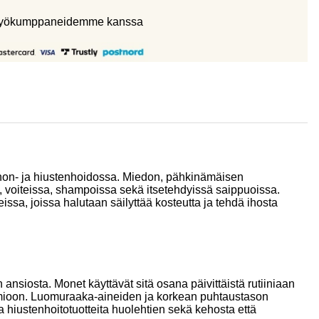
eistyökumppaneidemme kanssa
a ihon- ja hiustenhoidossa. Miedon, pähkinämäisen
a, voiteissa, shampoissa sekä itsetehdyissä saippuoissa.
issa, joissa halutaan säilyttää kosteutta ja tehdä ihosta
nsiosta. Monet käyttävät sitä osana päivittäistä rutiiniaan
amioon. Luomuraaka-aineiden ja korkean puhtaustason
ja hiustenhoitotuotteita huolehtien sekä kehosta että