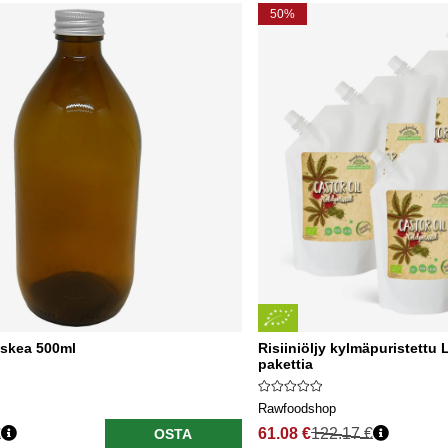
50%
uskea 500ml
Risiiniöljy kylmäpuristett
pakettia
Rawfoodshop
€
61.08 €
122.17 €
OSTA