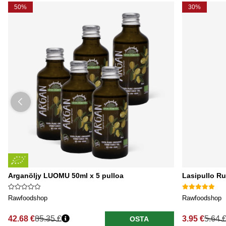
50%
30%
Arganöljy LUOMU 50ml x 5 pulloa
Lasipullo R
Rawfoodshop
Rawfoodshop
42.68 €
85.35 €
3.95 €
5.64 
OSTA