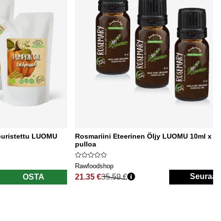
puristettu LUOMU
Rosmariini Eteerinen Öljy LUOMU 10ml x 3
pulloa
Rawfoodshop
Seuraa
OSTA
21.35 €
35.59 €
Normaali hinta