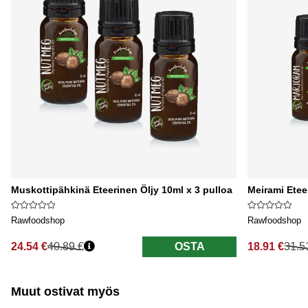
Muskottipähkinä Eteerinen Öljy 10ml x 3 pulloa
Meirami Etee
Rawfoodshop
Rawfoodshop
24.54 €
40.89 €
OSTA
18.91 €
31.5
Normaali hinta
Normaali hi
Muut ostivat myös