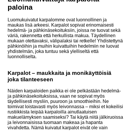
paloina
Luomukuivatut karpalomme ovat luonnollinen ja
maukas lisä arkeesi. Karpalot sopivat erinomaisesti
hedelmä- ja pähkinäsekoituksiin, joissa ne tuovat sekä
väriä, rakennetta että herkullista makua. Täydellinen
mukaan otettavaksi, välipalaksi tai retkelle! Yhdistettynä
pähkinöihin ja muihin kuivattuihin hedelmiin ne luovat
yhdistelmän, joka tuntuu sekä ylelliseltä että
luonnolliselta.
Karpalot – maukkaita ja monikäyttöisiä
joka tilanteeseen
Näiden karpaloiden paikka ei ole pelkästään hedelmä-
ja pähkinäsekoituksissa, vaan ne sopivat myös
täydellisesti mysliin, puuroon ja smoothieihin. Ne
toimivat loistavasti myös leivonnassa – miksi et kokeilisi
rustiikkista leipää karpaloilla ainutlaatuisen
makuelämyksen saamiseksi? Tai käytä niitä jälkiruoissa
ja leivonnaisissa tuomaan makeaa ja hapanta
vivahdetta. Nämä kuivatut karpalot eivät ole vain