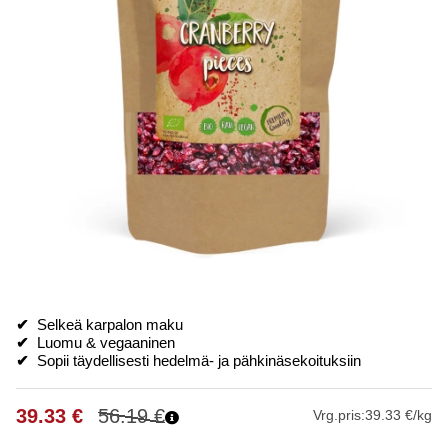
✔
Selkeä karpalon maku
✔
Luomu & vegaaninen
✔
Sopii täydellisesti hedelmä- ja pähkinäsekoituksiin
39.33
€
56.19
€
Vrg.pris:
39.33 €/kg