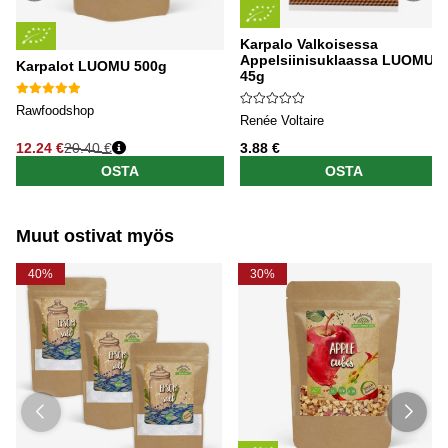
Karpalo Valkoisessa
Appelsiinisuklaassa LUOMU
Karpalot LUOMU 500g
45g
Rawfoodshop
Renée Voltaire
12.24 €
20.40 €
3.88 €
Normaali hinta
OSTA
OSTA
Muut ostivat myös
40%
30%