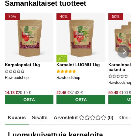
Samankaltaiset tuotteet
30%
40%
50%
Karpalopalat 1kg
Karpalot LUOMU 1kg
Karpalopalat 
pakettia
Rawfoodshop
Rawfoodshop
Rawfoodshop
14.13 €
20.19 €
22.46 €
37.43 €
50.48 €
100.96 
OSTA
OSTA
OST
Kuvaus
Sisältö
Arvostelut
(
0
)
Ominai
Luomukuivattuja karpaloita