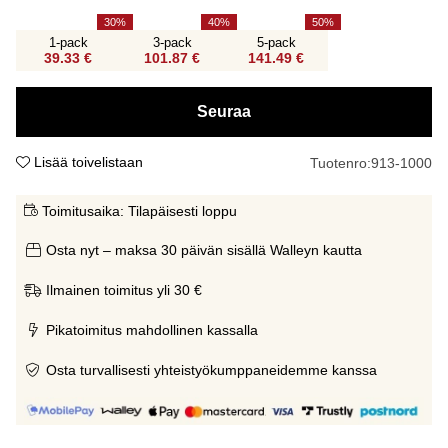
30
40
50
1-pack
3-pack
5-pack
39.33 €
101.87 €
141.49 €
Seuraa
Lisää toivelistaan
Tuotenro:
913-1000
Toimitusaika:
Tilapäisesti loppu
Osta nyt – maksa 30 päivän sisällä Walleyn kautta
Ilmainen toimitus yli 30 €
Pikatoimitus mahdollinen kassalla
Osta turvallisesti yhteistyökumppaneidemme kanssa