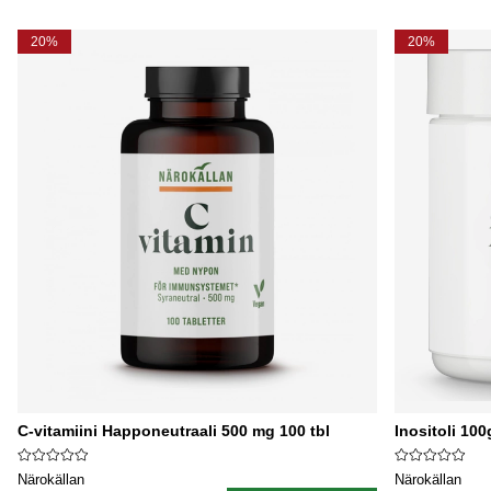
20%
20%
C-vitamiini Happoneutraali 500 mg 100 tbl
Inositoli 100
Närokällan
Närokällan