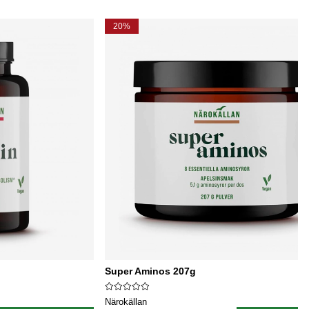
20%
Super Aminos 207g
Närokällan