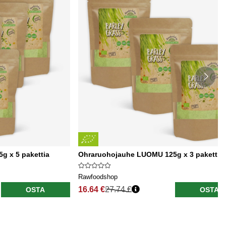
 x 5 pakettia
Ohraruohojauhe LUOMU 125g x 3 pakettia
Rawfoodshop
16.64 €
27.74 €
OSTA
OSTA