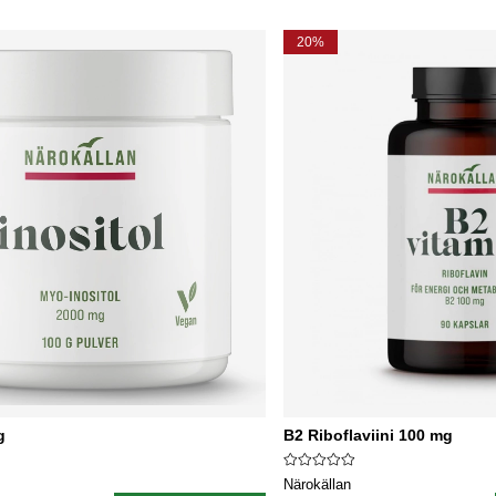
20%
g
B2 Riboflaviini 100 mg
Närokällan