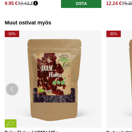
9.95 €
12.44 €
12.24 €
15.3
OSTA
Normaali hinta
Normaali hi
Muut ostivat myös
30%
30%