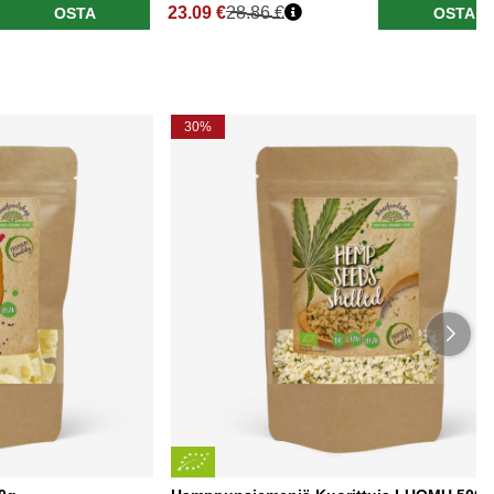
23.09 €
28.86 €
OSTA
OSTA
Normaali hinta
30%