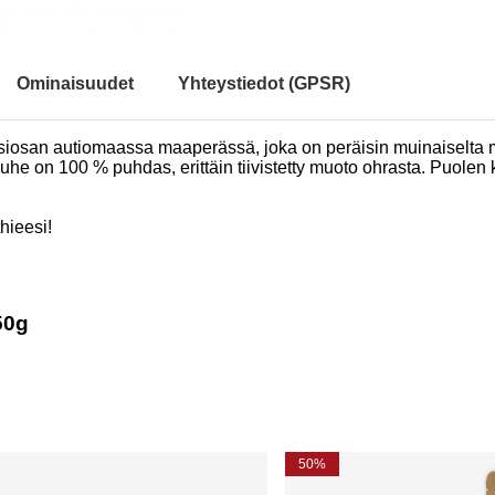
Ominaisuudet
Yhteystiedot (GPSR)
osan autiomaassa maaperässä, joka on peräisin muinaiselta me
he on 100 % puhdas, erittäin tiivistetty muoto ohrasta. Puolen k
hieesi!
50g
50%