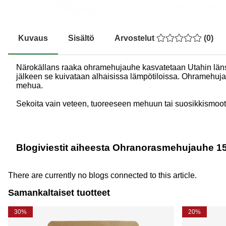
Kuvaus
Sisältö
Arvostelut
(
0
)
Närokällans raaka ohramehujauhe kasvatetaan Utahin länsi
jälkeen se kuivataan alhaisissa lämpötiloissa. Ohramehujau
mehua.
Sekoita vain veteen, tuoreeseen mehuun tai suosikkismoot
Blogiviestit aiheesta Ohranorasmehujauhe 1
There are currently no blogs connected to this article.
Samankaltaiset tuotteet
30%
20%