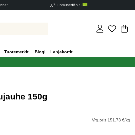
innat
Luomusertifioitu
Os
Mä
.
Tuotemerkit
Blogi
Lahjakortit
jauhe 150g
iden määrä 0
Vrg.pris:
151.73 €/kg