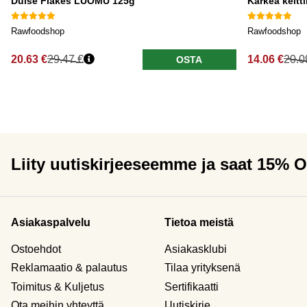
Dulse Flakes LUOMU 125g
Karkea keltt
Rawfoodshop
Rawfoodshop
20.63 €
29.47 €
14.06 €
20.0
OSTA
Liity uutiskirjeeseemme ja saat 15% 
Asiakaspalvelu
Tietoa meistä
Ostoehdot
Asiakasklubi
Reklamaatio & palautus
Tilaa yrityksenä
Toimitus & Kuljetus
Sertifikaatti
Ota meihin yhteyttä
Uutiskirje