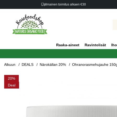
Ilmainen toimitus alkaen €30
Raaka-aineet
Ravintolisät
Iho
Alkuun
DEALS
Närokällan 20%
Ohranorasmehujauhe 150
Tuotekuvat Ohranorasmehujauhe 150g
20
Deal