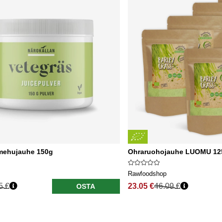
mehujauhe 150g
Ohraruohojauhe LUOMU 125g
Rawfoodshop
5 €
23.05 €
46.09 €
OSTA