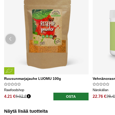
Ruusunmarjajauhe LUOMU 100g
Vehnänoras
Rawfoodshop
Närokällan
4.21 €
6.02 €
22.76 €
28.4
OSTA
Näytä lisää tuotteita