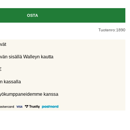
OSTA
Tuotenro:
1890
ivät
vän sisällä Walleyn kautta
€
n kassalla
eistyökumppaneidemme kanssa