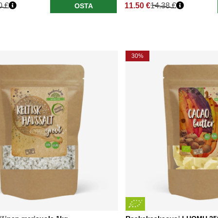
0 €
11.50 €
14.38 €
OSTA
nta
Normaali hinta
30%