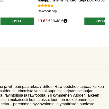
0g
Hamppunsiemeniä Kuorittuja LUOMU 500g
Rawfoodshop
13.63 €
19.48 €
OSTA
OSTA
aa ja vihreämpää arkea? Silloin Rawfoodshop tarjoaa kaiken
smaiden suurimmista verkkokaupoista tarjoamme laajan
a, ravintolisiä ja rawfoodia. Yli kymmenen vuoden jälkeen
sion mukaisesti kuin alussa: luonnon ruokakomerosta
ineita – paremman hyvinvoinnin ja ympäristön puolesta.