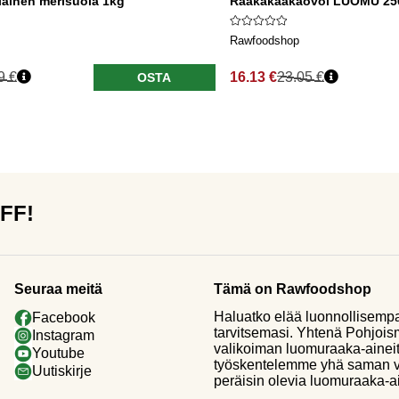
iläinen merisuola 1kg
Raakakaakaovoi LUOMU 25
Rawfoodshop
9 €
16.13 €
23.05 €
OSTA
OFF!
Seuraa meitä
Tämä on Rawfoodshop
Haluatko elää luonnollisemp
Facebook
tarvitsemasi. Yhtenä Pohjoi
Instagram
valikoiman luomuraaka-aineit
Youtube
työskentelemme yhä saman vi
Uutiskirje
peräisin olevia luomuraaka-a