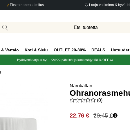
Ekstra nopea toimitus
Laaja valikoima & hyvät h
 & Vartalo
Koti & Sielu
OUTLET 20-80%
DEALS
Uutuudet
Hyödynnä tarjous nyt – KAIKKI pähkinät ja kookosöljyt 50 % OFF 🥜
g
Närokällan
Ohranorasmehu
Keskiarvoluokitus 0 / 5 Arvio
(
0
)
22.76
€
28.45
€