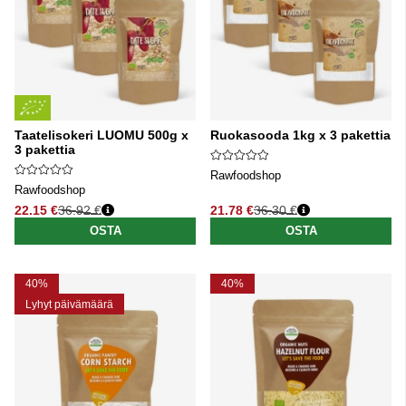
Taatelisokeri LUOMU 500g x
Ruokasooda 1kg x 3 pakettia
3 pakettia
Rawfoodshop
Rawfoodshop
22.15 €
36.92 €
21.78 €
36.30 €
Normaali hinta
Normaali hinta
OSTA
OSTA
40%
40%
Lyhyt päivämäärä