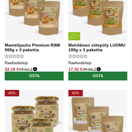
Mantelijauho Premium RAW
Mehiläisen siitepöly LUOMU
500g x 3 pakettia
100g x 3 pakettia
Rawfoodshop
Rawfoodshop
32.18 €
53.64 €
17.32 €
28.86 €
Normaali hinta
Normaali hinta
OSTA
OSTA
40%
40%