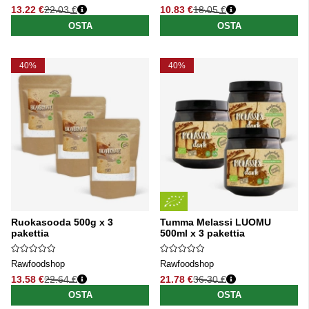
13.22 €
22.03 €
10.83 €
18.05 €
Normaali hinta
Normaali hinta
OSTA
OSTA
40%
40%
Ruokasooda 500g x 3
Tumma Melassi LUOMU
pakettia
500ml x 3 pakettia
Rawfoodshop
Rawfoodshop
13.58 €
22.64 €
21.78 €
36.30 €
Normaali hinta
Normaali hinta
OSTA
OSTA