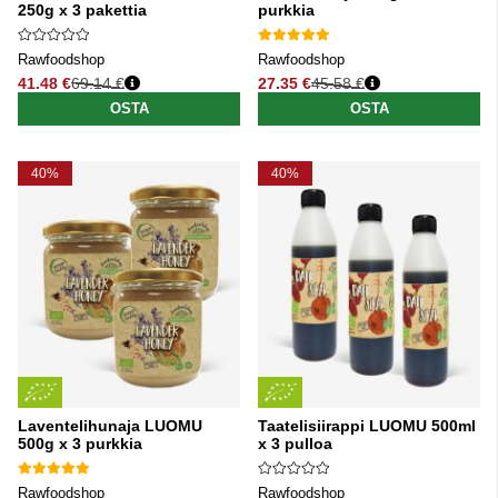
250g x 3 pakettia
purkkia
Rawfoodshop
Rawfoodshop
41.48 €
69.14 €
27.35 €
45.58 €
Normaali hinta
Normaali hinta
OSTA
OSTA
40%
40%
Laventelihunaja LUOMU
Taatelisiirappi LUOMU 500ml
500g x 3 purkkia
x 3 pulloa
Rawfoodshop
Rawfoodshop