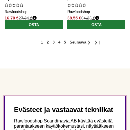
Rawfoodshop
Rawfoodshop
16.70 €
27.84 €
38.55 €
64.25 €
Normaali hinta
Normaali hinta
OSTA
OSTA
1
2
3
4
5
Seuraava
❯
❯❙
Asiakaspalvelu
Evästeet ja vastaavat tekniikat
Tietoa meistä
Rawfoodshop Scandinavia AB käyttää evästeitä
parantaakseen käyttökokemustasi, näyttääkseen