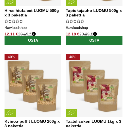
Hirssihiutaleet LUOMU 500g
Tapiokajauho LUOMU 500g x
x 3 pakettia
3 pakettia
Rawfoodshop
Rawfoodshop
12.11 €
20.19 €
12.18 €
20.29 €
Normaali hinta
Normaali hinta
OSTA
OSTA
40%
40%
Kvinoa-puffit LUOMU 200g x
Taatelisokeri LUOMU 1kg x 3
3 pakettia
pakettia