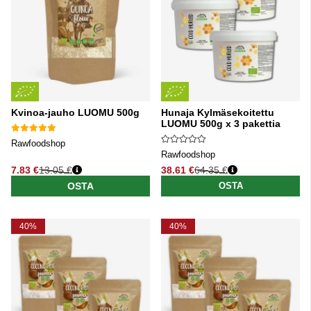
Kvinoa-jauho LUOMU 500g
Hunaja Kylmäsekoitettu
LUOMU 500g x 3 pakettia
Rawfoodshop
Rawfoodshop
7.83 €
13.05 €
38.61 €
64.35 €
Normaali hinta
Normaali hinta
OSTA
OSTA
40%
40%