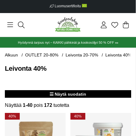
Ilmainen toimitus alkaen €30
Ost
Mää
.
Hyödynnä tarjous nyt – KAIKKI pähkinät ja kookosöljyt 50 % OFF 🥜
Alkuun
OUTLET 20-80%
Leivonta 20-70%
Leivonta 40%
Leivonta 40%
Näytä suodatin
Näyttää
1-40
pois
172
tuotetta
Tuotteet
40%
40%