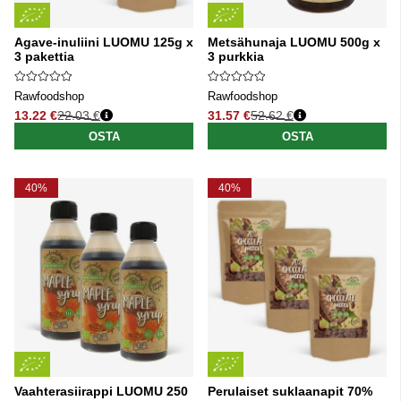
Agave-inuliini LUOMU 125g x
Metsähunaja LUOMU 500g x
3 pakettia
3 purkkia
Rawfoodshop
Rawfoodshop
13.22 €
22.03 €
31.57 €
52.62 €
Normaali hinta
Normaali hinta
OSTA
OSTA
40%
40%
Vaahterasiirappi LUOMU 250
Perulaiset suklaanapit 70%