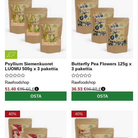
Psyllium Siemenkuoret
Butterfly Pea Flowers 125g x
LUOMU 500g x 3 pakettia
3 pakettia
Rawfoodshop
Rawfoodshop
51.40 €
85.66 €
36.53 €
60.88 €
Normaali hinta
Normaali hinta
OSTA
OSTA
40%
40%