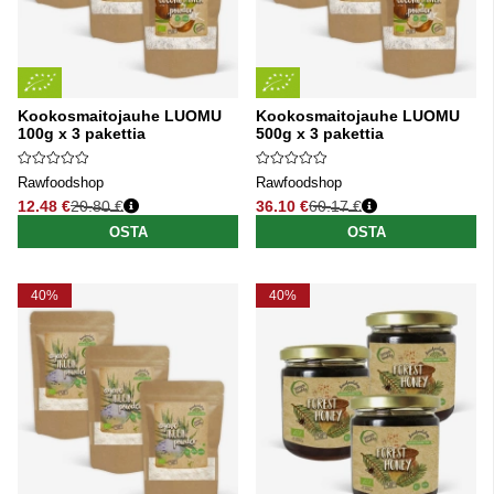
Kookosmaitojauhe LUOMU
Kookosmaitojauhe LUOMU
100g x 3 pakettia
500g x 3 pakettia
Rawfoodshop
Rawfoodshop
12.48 €
20.80 €
36.10 €
60.17 €
Normaali hinta
Normaali hinta
OSTA
OSTA
40%
40%