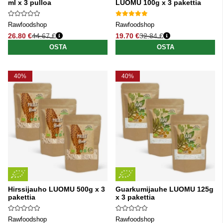
ml x 3 pulloa
LUOMU 100g x 3 pakettia
Rawfoodshop
Rawfoodshop
26.80 €
44.67 €
19.70 €
32.84 €
Normaali hinta
Normaali hinta
OSTA
OSTA
40%
40%
Hirssijauho LUOMU 500g x 3
Guarkumijauhe LUOMU 125g
pakettia
x 3 pakettia
Rawfoodshop
Rawfoodshop