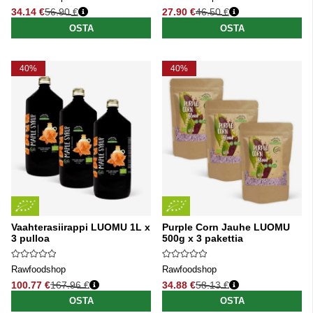
34.14 €
56.90 €
27.90 €
46.50 €
Normaali hinta
Normaali hinta
OSTA
OSTA
40%
40%
Vaahterasiirappi LUOMU 1L x
Purple Corn Jauhe LUOMU
3 pulloa
500g x 3 pakettia
Rawfoodshop
Rawfoodshop
100.77 €
167.96 €
34.88 €
58.13 €
Normaali hinta
Normaali hinta
OSTA
OSTA