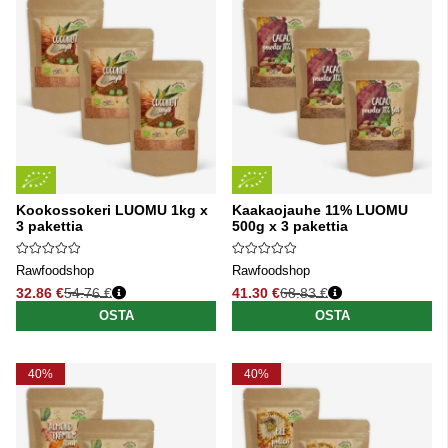
Kookossokeri LUOMU 1kg x
Kaakaojauhe 11% LUOMU
3 pakettia
500g x 3 pakettia
Rawfoodshop
Rawfoodshop
32.86 €
54.76 €
41.30 €
68.83 €
Normaali hinta
Normaali hinta
OSTA
OSTA
40%
40%