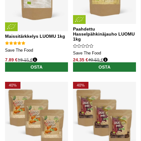
Paahdettu
Hasselpähkinäjauho LUOMU
Maissitärkkelys LUOMU 1kg
1kg
Save The Food
Save The Food
7.89 €
13.15 €
24.35 €
40.59 €
Normaali hinta
Normaali hinta
OSTA
OSTA
40%
40%