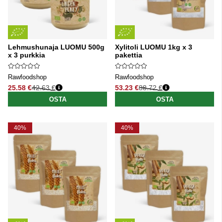
Lehmushunaja LUOMU 500g
Xylitoli LUOMU 1kg x 3
x 3 purkkia
pakettia
Rawfoodshop
Rawfoodshop
25.58 €
42.63 €
53.23 €
88.72 €
Normaali hinta
Normaali hinta
OSTA
OSTA
40%
40%