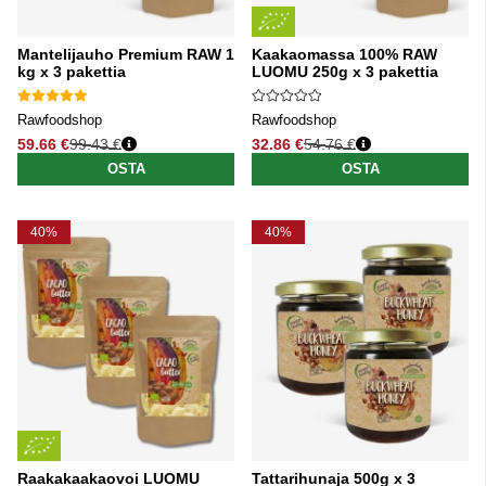
Mantelijauho Premium RAW 1
Kaakaomassa 100% RAW
kg x 3 pakettia
LUOMU 250g x 3 pakettia
Rawfoodshop
Rawfoodshop
59.66 €
99.43 €
32.86 €
54.76 €
Normaali hinta
Normaali hinta
OSTA
OSTA
40%
40%
Raakakaakaovoi LUOMU
Tattarihunaja 500g x 3