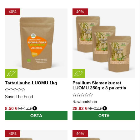
40%
40%
Tattarijauho LUOMU 1kg
Psyllium Siemenkuoret
LUOMU 250g x 3 pakettia
Save The Food
Rawfoodshop
8.50 €
14.17 €
28.82 €
48.03 €
Normaali hinta
Normaali hinta
OSTA
OSTA
40%
40%