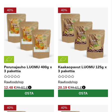
40%
40%
Perunajauho LUOMU 400g x
Kaakaopavut LUOMU 125g x
3 pakettia
3 pakettia
Rawfoodshop
Rawfoodshop
12.48 €
20.80 €
20.19 €
33.65 €
Normaali hinta
Normaali hinta
OSTA
OSTA
40%
40%