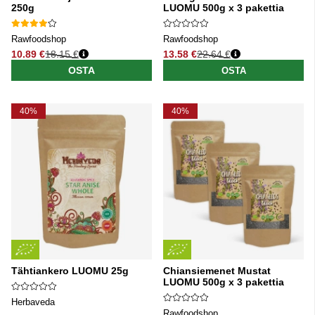
250g
LUOMU 500g x 3 pakettia
Rawfoodshop
Rawfoodshop
10.89 €
18.15 €
13.58 €
22.64 €
Normaali hinta
Normaali hinta
OSTA
OSTA
40%
40%
Tähtiankero LUOMU 25g
Chiansiemenet Mustat
LUOMU 500g x 3 pakettia
Herbaveda
Rawfoodshop