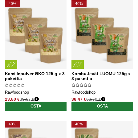
40%
40%
Kamillepulver ØKO 125 g x 3
Kombu-levät LUOMU 125g x
pakettia
3 pakettia
Rawfoodshop
Rawfoodshop
23.80 €
39.67 €
36.47 €
60.78 €
Normaali hinta
Normaali hinta
OSTA
OSTA
40%
40%