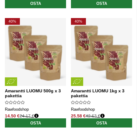
OSTA
OSTA
40%
40%
Amarantti LUOMU 500g x 3
Amarantti LUOMU 1kg x 3
pakettia
pakettia
Rawfoodshop
Rawfoodshop
14.50 €
24.17 €
25.58 €
42.63 €
Normaali hinta
Normaali hinta
OSTA
OSTA