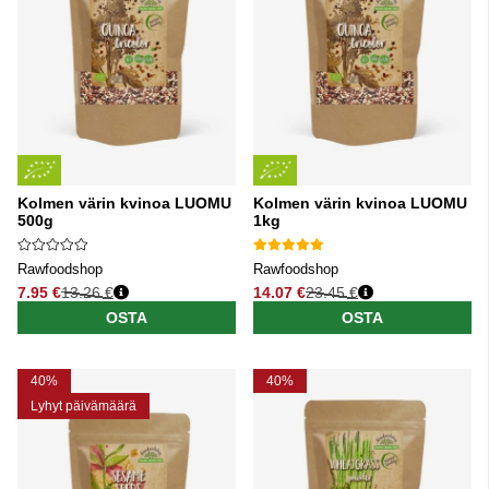
Kolmen värin kvinoa LUOMU
Kolmen värin kvinoa LUOMU
500g
1kg
Rawfoodshop
Rawfoodshop
7.95 €
13.26 €
14.07 €
23.45 €
Normaali hinta
Normaali hinta
OSTA
OSTA
40%
40%
Lyhyt päivämäärä