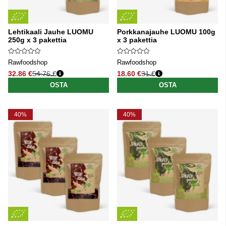
Lehtikaali Jauhe LUOMU
Porkkanajauhe LUOMU 100g
250g x 3 pakettia
x 3 pakettia
Rawfoodshop
Rawfoodshop
32.86 €
54.76 €
18.60 €
31 €
Normaali hinta
Normaali hinta
OSTA
OSTA
40%
40%