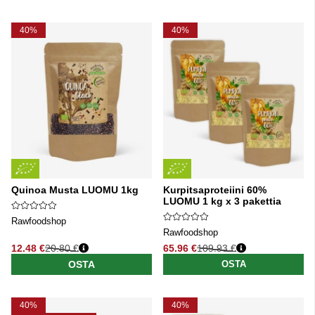
40%
40%
Quinoa Musta LUOMU 1kg
Kurpitsaproteiini 60%
LUOMU 1 kg x 3 pakettia
Rawfoodshop
Rawfoodshop
12.48 €
20.80 €
65.96 €
109.93 €
Normaali hinta
Normaali hinta
OSTA
OSTA
40%
40%