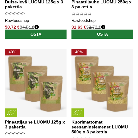
Dulse-levä LUOMU 125g x 3
Pinaattijauhe LUOMU 250g x
pakettia
3 pakettia
Rawfoodshop
Rawfoodshop
50.72 €
84.54 €
31.63 €
52.72 €
Normaali hinta
Normaali hinta
OSTA
OSTA
40%
40%
Pinaattijauhe LUOMU 125g x
Kuorimattomat
3 pakettia
seesaminsiemenet LUOMU
500g x 3 pakettia