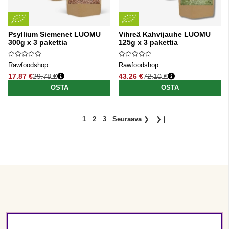
Psyllium Siemenet LUOMU
Vihreä Kahvijauhe LUOMU
300g x 3 pakettia
125g x 3 pakettia
Rawfoodshop
Rawfoodshop
17.87 €
29.78 €
43.26 €
72.10 €
Normaali hinta
Normaali hinta
OSTA
OSTA
1
2
3
Seuraava
❯
❯❙
Asiakaspalvelu