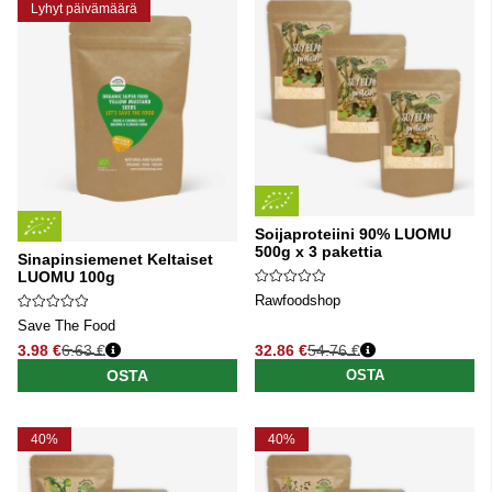
Lyhyt päivämäärä
Soijaproteiini 90% LUOMU
500g x 3 pakettia
Sinapinsiemenet Keltaiset
LUOMU 100g
Rawfoodshop
Save The Food
3.98 €
6.63 €
32.86 €
54.76 €
Normaali hinta
Normaali hinta
OSTA
OSTA
40%
40%