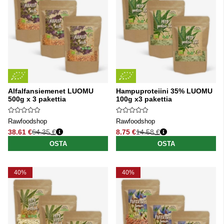
Alfalfansiemenet LUOMU
Hampuproteiini 35% LUOMU
500g x 3 pakettia
100g x3 pakettia
Rawfoodshop
Rawfoodshop
38.61 €
64.35 €
8.75 €
14.58 €
Normaali hinta
Normaali hinta
OSTA
OSTA
40%
40%