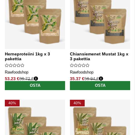
Herneproteiini 1kg x 3
Chiansiemenet Mustat 1kg x
pakettia
3 pakettia
Rawfoodshop
Rawfoodshop
53.23 €
88.72 €
35.37 €
58.94 €
Normaali hinta
Normaali hinta
OSTA
OSTA
40%
40%