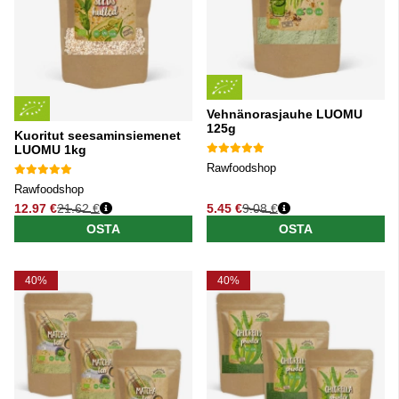
Vehnänorasjauhe LUOMU
125g
Kuoritut seesaminsiemenet
LUOMU 1kg
Rawfoodshop
Rawfoodshop
12.97 €
21.62 €
5.45 €
9.08 €
Normaali hinta
Normaali hinta
OSTA
OSTA
40%
40%