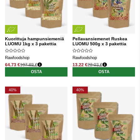
Kuorittuja hampunsiemeniä
Pellavansiemenet Ruskea
LUOMU 1kg x 3 pakettia
LUOMU 500g x 3 pakettia
Rawfoodshop
Rawfoodshop
64.73 €
107.89 €
13.22 €
22.03 €
Normaali hinta
Normaali hinta
OSTA
OSTA
40%
40%