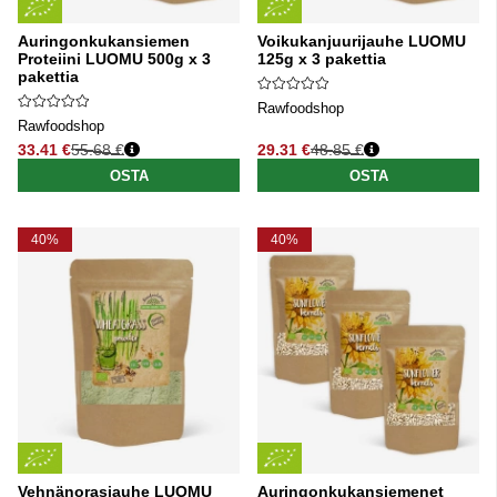
Auringonkukansiemen
Voikukanjuurijauhe LUOMU
Proteiini LUOMU 500g x 3
125g x 3 pakettia
pakettia
Rawfoodshop
Rawfoodshop
33.41 €
55.68 €
29.31 €
48.85 €
Normaali hinta
Normaali hinta
OSTA
OSTA
40%
40%
Vehnänorasjauhe LUOMU
Auringonkukansiemenet