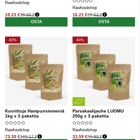
Rawfoodshop
Rawfoodshop
18.23 €
30.39 €
16.21 €
27.02 €
Normaali hinta
Normaali hinta
OSTA
OSTA
40%
40%
Kuorittuja Hampunsiemeniä
Parsakaalijauhe LUOMU
1kg x 3 pakettia
250g x 3 pakettia
Rawfoodshop
Rawfoodshop
73.30 €
122.17 €
33.59 €
55.99 €
Normaali hinta
Normaali hinta