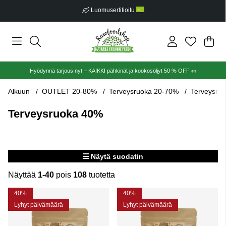
Ilmainen toimitus alkaen €30
Ost
Mää
.
Hyödynnä tarjous nyt – KAIKKI pähkinät ja kookosöljyt 50 % OFF 🥜
Alkuun
OUTLET 20-80%
Terveysruoka 20-70%
Terveysru
Terveysruoka 40%
Näytä suodatin
Näyttää
1-40
pois
108
tuotetta
Tuotteet
40%
40%
Lyhyt päivämäärä
Lyhyt päivämäärä