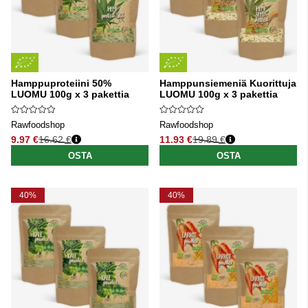
Hamppuproteiini 50%
Hamppunsiemeniä Kuorittuja
LUOMU 100g x 3 pakettia
LUOMU 100g x 3 pakettia
Rawfoodshop
Rawfoodshop
9.97 €
16.62 €
11.93 €
19.89 €
Normaali hinta
Normaali hinta
OSTA
OSTA
40%
40%