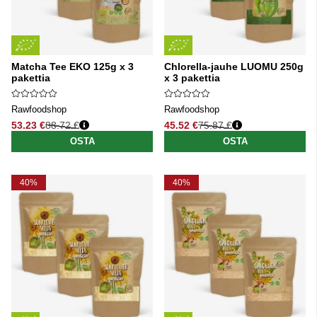
Matcha Tee EKO 125g x 3
Chlorella-jauhe LUOMU 250g
pakettia
x 3 pakettia
Rawfoodshop
Rawfoodshop
53.23 €
88.72 €
45.52 €
75.87 €
Normaali hinta
Normaali hinta
OSTA
OSTA
40%
40%