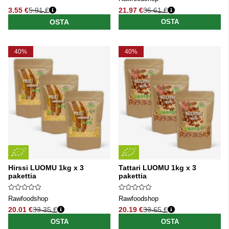
3.55 €
5.91 €
21.97 €
36.61 €
Normaali hinta
Normaali hinta
OSTA
OSTA
40%
40%
Hirssi LUOMU 1kg x 3
Tattari LUOMU 1kg x 3
pakettia
pakettia
Rawfoodshop
Rawfoodshop
20.01 €
33.35 €
20.19 €
33.65 €
Normaali hinta
Normaali hinta
OSTA
OSTA