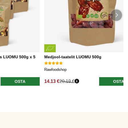
us LUOMU 500g x 5
Medjool-taatelit LUOMU 500g
Rawfoodshop
14.13 €
20.19 €
OSTA
OSTA