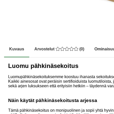
Kuvaus
Arvostelut
(
0
)
Ominaisu
Luomu pähkinäsekoitus
Luomupähkinäsekoituksemme koostuu ihanasta sekoituksesta
Kaikki ainesosat ovat peräisin sertifioiduista luomutiloist
sekä arjen luksukseen että erityisiin hetkiin – täydennä var
Näin käytät pähkinäsekoitusta arjessa
Tämä pähkinäsekoitus on monipuolinen ja sopii yhtä hyvin n