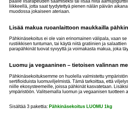
päälle lisärapeuden saamiseksi tai lisää niitä aamujogurtt
liikkeellä, jotta saat tyydytettyä pienen nälän päivän aik
muodossa jokaiseen ateriaan.
Lisää makua ruoanlaittoon maukkailla pähkin
Pähkinäsekoitus ei ole vain erinomainen välipala, vaan se t
rustiikkisen tuntuman, tai käytä niitä gratiinien ja salaa
parapähkinät tuovat syvyyttä ja voimakasta makua, joka täy
Luomu ja vegaaninen – tietoisen valinnan me
Pähkinäsekoituksemme on huolella valmistettu ympäristön 
sertifioiduista luomuviljelmistä. Tämä tarkoittaa, että viljely
niille ekosysteemeille, joissa pähkinät kasvatetaan. Lisäksi
ympäristöön. Valitsemalla luomun ja vegaanisen tuotteen au
Sisältää 3 pakettia:
Pähkinäsekoitus LUOMU 1kg