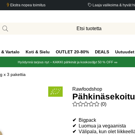
Ekstra nopea toimitus
Laaja valikoima & hyvät h
 & Vartalo
Koti & Sielu
OUTLET 20-80%
DEALS
Uutuudet
Hyödynnä tarjous nyt – KAIKKI pähkinät ja kookosöljyt 50 % OFF 🥜
 x 3 pakettia
Rawfoodshop
Pähkinäsekoitu
Keskiarvoluokitus 0 / 5 Arvio
(
0
)
✔
Bigpack
✔
Luomua ja vegaanista
✔
Välipala, kun olet liikkeell