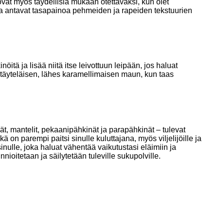
vat myös täydellisiä mukaan otettavaksi, kun olet
tka antavat tasapainoa pehmeiden ja rapeiden tekstuurien
ä ja lisää niitä itse leivottuun leipään, jos haluat
t täyteläisen, lähes karamellimaisen maun, kun taas
, mantelit, pekaanipähkinät ja parapähkinät – tulevat
ikä on parempi paitsi sinulle kuluttajana, myös viljelijöille ja
inulle, joka haluat vähentää vaikutustasi eläimiin ja
oitetaan ja säilytetään tuleville sukupolville.