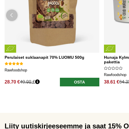
Perulaiset suklaanapit 70% LUOMU 500g
Hunaja Kylm
pakettia
Rawfoodshop
Rawfoodshop
28.70 €
40.99 €
38.61 €
64.3
OSTA
Liity uutiskirjeeseemme ja saat 15% 