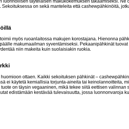
iin luonnollisen täyteläisen makukokemuksen takaamiseksi. Ne o
ana. Sekoituksessa on sekä manteleita että cashewpähkinöitä, jo
öillä
oimii myös ruoanlaitossa makujen korostajana. Hienonna pähkinöit
ttien päälle makumaailman syventämiseksi. Pekaanipähkinät tuova
dentää niin makeita kuin suolaisiakin ruokia.
rkki
huomioon ottaen. Kaikki sekoituksen pähkinät – cashewpähkinät
ssä ei käytetä kemiallisia torjunta-aineita tai keinolannoitteita, m
 tuote on täysin vegaaninen, mikä tekee siitä eettisen valinnan s
tat edistämään kestävää tulevaisuutta, jossa luonnonvaroja kunni