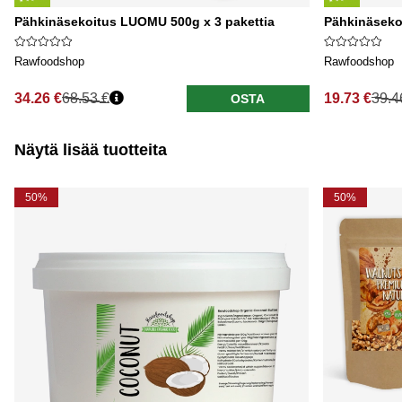
Pähkinäsekoitus LUOMU 500g x 3 pakettia
Pähkinäseko
Rawfoodshop
Rawfoodshop
34.26 €
68.53 €
19.73 €
39.4
OSTA
Näytä lisää tuotteita
50%
50%