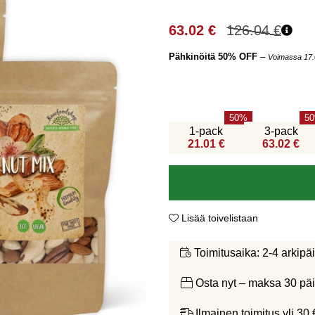
63.02
€
126.04
€
Pähkinöitä 50% OFF
–
Voimassa 17.
50
50
1-pack
3-pack
21.01 €
63.02 €
Lisää toivelistaan
2-4 arkipä
Toimitusaika:
Osta nyt – maksa 30 päi
Ilmainen toimitus yli 30 