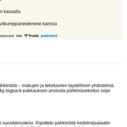
n kassalla
eistyökumppaneidemme kanssa
inöitä – makujen ja tekstuurien täydellinen yhdistelmä.
n 1 kg bigpack-pakkauksen ansiosta pähkinäsekoitus sopii
 suosikkiruokiisi. Ripottele pähkinöitä hedelmäsalaatin