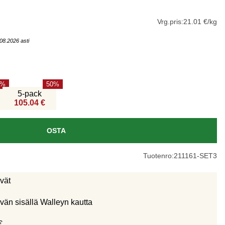
Vrg.pris:
21.01 €/kg
08.2026 asti
50
5-pack
105.04 €
OSTA
Tuotenro:
211161-SET3
ivät
vän sisällä Walleyn kautta
€