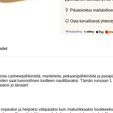
Pikatoimitus mahdolline
Osta turvallisesti yht
udet
 cashewpähkinöitä, manteleita, pekaanipähkinöitä ja parapähk
a, joten saat luonnollisen tuotteen nautittavaksi. Tämän runsaa
astosi jo tänään!
opeaksi ja helpoksi välipalaksi kuin makurikkaaksi lisukkeeksi