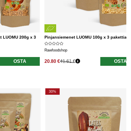
at LUOMU 200g x 3
Pinjansiemenet LUOMU 100g x 3 pakettia
Rawfoodshop
OSTA
20.80 €
41.61 €
OSTA
Normaali hinta
30%