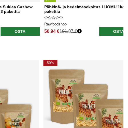
s Suklaa Cashew
Pähkinä- ja hedelmäsekoitus LUOMU 1kg x
3 pakettia
pakettia
Rawfoodshop
50.94 €
101.87 €
OSTA
OSTA
50%