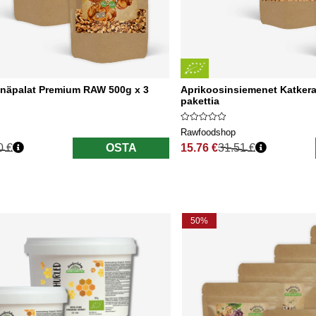
näpalat Premium RAW 500g x 3
Aprikoosinsiemenet Katker
pakettia
Rawfoodshop
0 €
OSTA
15.76 €
31.51 €
nta
Normaali hinta
50%