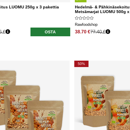
itus LUOMU 250g x 3 pakettia
Hedelmä- & Pähkinäsekoitu
Metsämarjat LUOMU 500g x 
Rawfoodshop
6 €
38.70 €
77.40 €
OSTA
50%