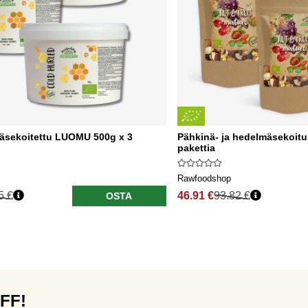
äsekoitettu LUOMU 500g x 3
Pähkinä- ja hedelmäsekoit
pakettia
Rawfoodshop
5 €
46.91 €
93.82 €
OSTA
OFF!