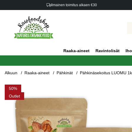
Ilmainen toimitus alkaen €30
Raaka-aineet
Ravintolisät
Iho
Alkuun
Raaka-aineet
Pähkinät
Pähkinäsekoitus LUOMU 1kg
Tuotekuvat Pähkinäsekoitus LUOMU 1kg x 3 pakettia
50
Outlet