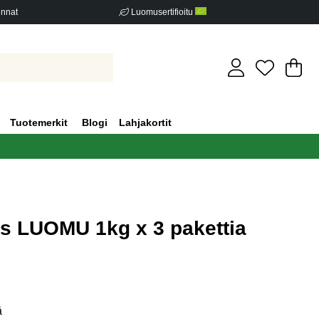
innat
Luomusertifioitu
Os
Mä
.
Tuotemerkit
Blogi
Lahjakortit
s LUOMU 1kg x 3 pakettia
iden määrä 0
ä