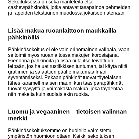
Sekoituksessa on sekä manteleita että
cashewpähkinöitä, jotka antavat tasapainoa pehmeiden
ja rapeiden tekstuurien muodossa jokaiseen ateriaan.
Lisää makua ruoanlaittoon maukkailla
pähkinöillä
Pähkinäsekoitus ei ole vain erinomainen välipala, vaan
se toimii myös ruoanlaitossa makujen korostajana.
Hienonna pähkinöitä ja lisää niitä itse leivottuun
leipään, jos haluat rustiikkisen tuntuman, tai käytä niitä
gratiinien ja salaattien päälle makumaailman
syventämiseksi. Pekaanipähkinät tuovat täyteläisen,
lähes karamellimaisen maun, kun taas parapähkinät
tuovat syvyyttä ja voimakasta makua, joka täydentää
niin makeita kuin suolaisiakin ruokia.
Luomu ja vegaaninen – tietoisen valinnan
merkki
Pähkinäsekoituksemme on huolella valmistettu
ympäristön huomioon ottaen. Kaikki sekoituksen