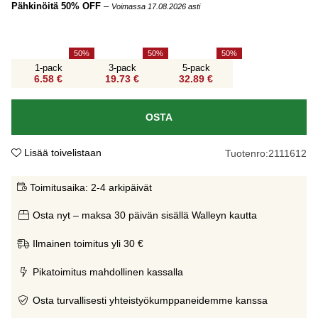
Pähkinöitä 50% OFF
–
Voimassa 17.08.2026 asti
50
50
50
1-pack
3-pack
5-pack
6.58 €
19.73 €
32.89 €
OSTA
Lisää toivelistaan
Tuotenro:
2111612
Toimitusaika:
2-4 arkipäivät
Osta nyt – maksa 30 päivän sisällä Walleyn kautta
Ilmainen toimitus yli 30 €
Pikatoimitus mahdollinen kassalla
Osta turvallisesti yhteistyökumppaneidemme kanssa