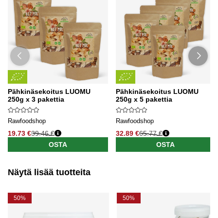
Pähkinäsekoitus LUOMU
Pähkinäsekoitus LUOMU
250g x 3 pakettia
250g x 5 pakettia
Rawfoodshop
Rawfoodshop
19.73 €
39.46 €
32.89 €
65.77 €
OSTA
OSTA
Näytä lisää tuotteita
50%
50%