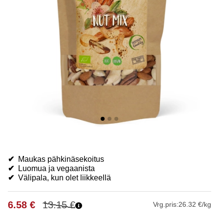
✔
Maukas pähkinäsekoitus
✔
Luomua ja vegaanista
✔
Välipala, kun olet liikkeellä
6.58
€
13.15
€
Vrg.pris:
26.32 €/kg