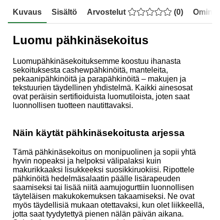
Kuvaus
Sisältö
Arvostelut
(
0
)
Ominai
Luomu pähkinäsekoitus
Luomupähkinäsekoituksemme koostuu ihanasta
sekoituksesta cashewpähkinöitä, manteleita,
pekaanipähkinöitä ja parapähkinöitä – makujen ja
tekstuurien täydellinen yhdistelmä. Kaikki ainesosat
ovat peräisin sertifioiduista luomutiloista, joten saat
luonnollisen tuotteen nautittavaksi.
Näin käytät pähkinäsekoitusta arjessa
Tämä pähkinäsekoitus on monipuolinen ja sopii yhtä
hyvin nopeaksi ja helpoksi välipalaksi kuin
makurikkaaksi lisukkeeksi suosikkiruokiisi. Ripottele
pähkinöitä hedelmäsalaatin päälle lisärapeuden
saamiseksi tai lisää niitä aamujogurttiin luonnollisen
täyteläisen makukokemuksen takaamiseksi. Ne ovat
myös täydellisiä mukaan otettavaksi, kun olet liikkeellä,
jotta saat tyydytettyä pienen nälän päivän aikana.