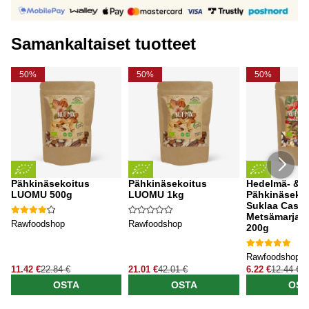
Samankaltaiset tuotteet
50%
50%
50%
Pähkinäsekoitus
Pähkinäsekoitus
Hedelmä- &
LUOMU 500g
LUOMU 1kg
Pähkinäsekoi
Suklaa Cash
Metsämarjat
Rawfoodshop
Rawfoodshop
200g
Rawfoodshop
11.42 €
22.84 €
21.01 €
42.01 €
6.22 €
12.44 €
OSTA
OSTA
OST