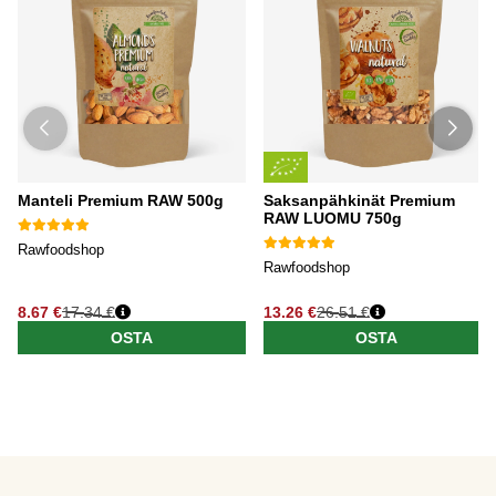
Manteli Premium RAW 500g
Saksanpähkinät Premium
RAW LUOMU 750g
Rawfoodshop
Rawfoodshop
8.67 €
17.34 €
13.26 €
26.51 €
OSTA
OSTA