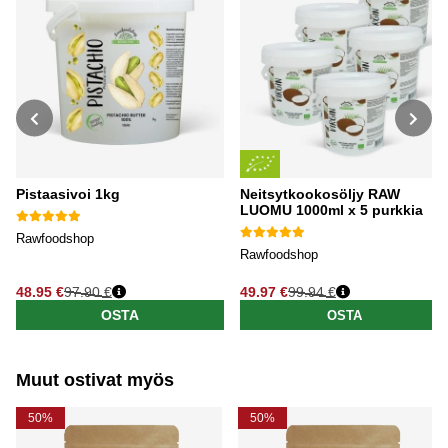
Pistaasivoi 1kg
Neitsytkookosöljy RAW
LUOMU 1000ml x 5 purkkia
Rawfoodshop
Rawfoodshop
48.95 €
97.90 €
49.97 €
99.94 €
Normaali hinta
Normaali hinta
OSTA
OSTA
Muut ostivat myös
50%
50%