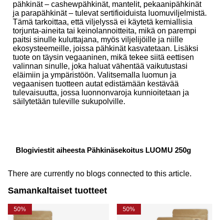
pähkinät – cashewpähkinät, mantelit, pekaanipähkinät
ja parapähkinät – tulevat sertifioiduista luomuviljelmistä.
Tämä tarkoittaa, että viljelyssä ei käytetä kemiallisia
torjunta-aineita tai keinolannoitteita, mikä on parempi
paitsi sinulle kuluttajana, myös viljelijöille ja niille
ekosysteemeille, joissa pähkinät kasvatetaan. Lisäksi
tuote on täysin vegaaninen, mikä tekee siitä eettisen
valinnan sinulle, joka haluat vähentää vaikutustasi
eläimiin ja ympäristöön. Valitsemalla luomun ja
vegaanisen tuotteen autat edistämään kestävää
tulevaisuutta, jossa luonnonvaroja kunnioitetaan ja
säilytetään tuleville sukupolville.
Blogiviestit aiheesta Pähkinäsekoitus LUOMU 250g
There are currently no blogs connected to this article.
Samankaltaiset tuotteet
50%
50%