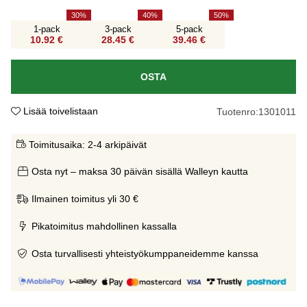
30
40
50
1-pack
3-pack
5-pack
10.92 €
28.45 €
39.46 €
OSTA
Lisää toivelistaan
Tuotenro:
1301011
Toimitusaika:
2-4 arkipäivät
Osta nyt – maksa 30 päivän sisällä Walleyn kautta
Ilmainen toimitus yli 30 €
Pikatoimitus mahdollinen kassalla
Osta turvallisesti yhteistyökumppaneidemme kanssa