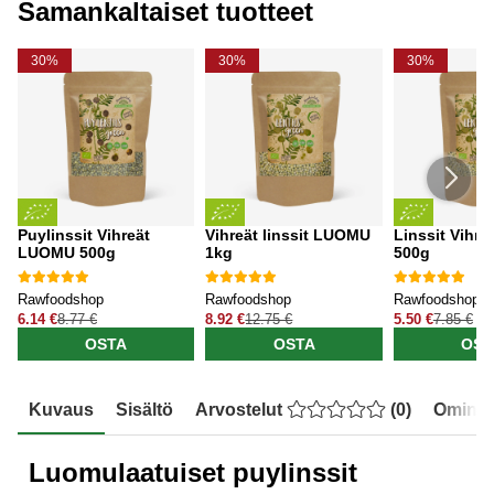
Samankaltaiset tuotteet
30%
30%
30%
Puylinssit Vihreät
Vihreät linssit LUOMU
Linssit Vihr
LUOMU 500g
1kg
500g
Rawfoodshop
Rawfoodshop
Rawfoodshop
6.14 €
8.77 €
8.92 €
12.75 €
5.50 €
7.85 €
OSTA
OSTA
OST
Kuvaus
Sisältö
Arvostelut
(
0
)
Ominai
Luomulaatuiset puylinssit