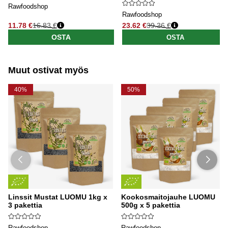
Rawfoodshop
Rawfoodshop
11.78 €
16.83 €
23.62 €
39.36 €
Normaali hinta
Normaali hinta
OSTA
OSTA
Muut ostivat myös
40%
50%
Linssit Mustat LUOMU 1kg x
Kookosmaitojauhe LUOMU
3 pakettia
500g x 5 pakettia
Rawfoodshop
Rawfoodshop