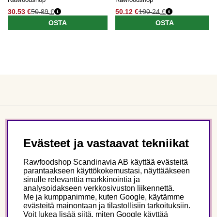
30.53 €
50.89 €
50.12 €
100.24 €
OSTA
OSTA
Asiakaspalvelu
Evästeet ja vastaavat tekniikat
Tietoa meistä
Rawfoodshop Scandinavia AB käyttää evästeitä
parantaakseen käyttökokemustasi, näyttääkseen
sinulle relevanttia markkinointia ja
Seuraa meitä
analysoidakseen verkkosivuston liikennettä.
Me ja kumppanimme, kuten Google, käytämme
evästeitä mainontaan ja tilastollisiin tarkoituksiin.
Tämä on Rawfoodshop
Voit lukea lisää siitä, miten Google käyttää