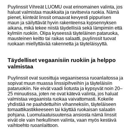
Puylinssit Vihreät LUOMU ovat erinomainen valinta, jos
haluat valmistaa maukkaita ja ravitsevia ruokia. Nämä
pienet, kiinteät linssit omaavat kevyesti pippurisen
maun ja säilyttävät hyvin rakenteensa kypsennyksen
aikana, mikä tekee niistä täydellisiä sekä lämpimiin että
kylmiin ruokiin. Olipa kyseessä täyteläinen pataruoka,
mausteinen keitto tai raikas salaatti, puylinssit tuovat
ruokaan miellyttävää rakennetta ja täyteläisyyttä.
Täydelliset vegaanisiin ruokiin ja helppo
valmistaa
Puylinssit ovat suosittuja vegaanisessa ruoanlaitossa ja
sopivat muun muassa linssipihveihin ja täyteläisiin
pataruokiin. Ne eivät vaadi liotusta ja kypsyvät noin 20–
25 minuutissa, joten ne ovat kätevä valinta, jos haluat
valmistaa vegaanista ruokaa vaivattomasti. Kokeile
yhdistää ne paahdettuihin vihanneksiin, täyteläiseen
tomaattikastikkeeseen tai käyttää ruokaisan salaatin
pohjana. Luomulaatuisuutensa ansiosta nämä linssit
eivät ole vain herkullinen valinta, vaan myös kestävä
vaihtoehto ruoanlaittoon.