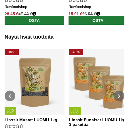
Rawfoodshop
Rawfoodshop
28.45 €
47.42 €
15.91 €
26.51 €
OSTA
OSTA
Näytä lisää tuotteita
30%
40%
Linssit Mustat LUOMU 1kg
Linssit Punaiset LUOMU 1kg x
3 pakettia