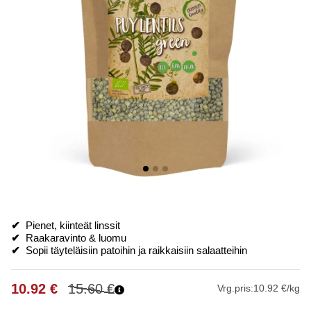
✔
Pienet, kiinteät linssit
✔
Raakaravinto & luomu
✔
Sopii täyteläisiin patoihin ja raikkaisiin salaatteihin
10.92
€
15.60
€
Vrg.pris:
10.92 €/kg