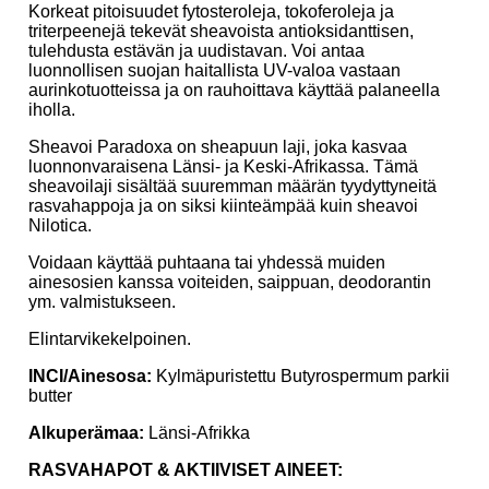
Korkeat pitoisuudet fytosteroleja, tokoferoleja ja
triterpeenejä tekevät sheavoista antioksidanttisen,
tulehdusta estävän ja uudistavan. Voi antaa
luonnollisen suojan haitallista UV-valoa vastaan
aurinkotuotteissa ja on rauhoittava käyttää palaneella
iholla.
Sheavoi Paradoxa on sheapuun laji, joka kasvaa
luonnonvaraisena Länsi- ja Keski-Afrikassa. Tämä
sheavoilaji sisältää suuremman määrän tyydyttyneitä
rasvahappoja ja on siksi kiinteämpää kuin sheavoi
Nilotica.
Voidaan käyttää puhtaana tai yhdessä muiden
ainesosien kanssa voiteiden, saippuan, deodorantin
ym. valmistukseen.
Elintarvikekelpoinen.
INCI/Ainesosa:
Kylmäpuristettu Butyrospermum parkii
butter
Alkuperämaa:
Länsi-Afrikka
RASVAHAPOT & AKTIIVISET AINEET: