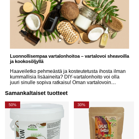
Luonnollisempaa vartalonhoitoa – vartalovoi sheavoilla
ja kookosöljyllä
Haaveiletko pehmeästä ja kosteutetusta ihosta ilman
kummallisia lisäaineita? DIY-vartalonhoito voi olla
juuri sinulle sopiva ratkaisu! Oman vartalovoin
valmistaminen on sekä helppoa että hauskaa. Tässä
Samankaltaiset tuotteet
kerromme, miksi sheavoi ja kookosöljy ovat
luonnollisen vartalonhoidon tähtiaineksia – ja jaamme
ihanan reseptin!
50%
30%