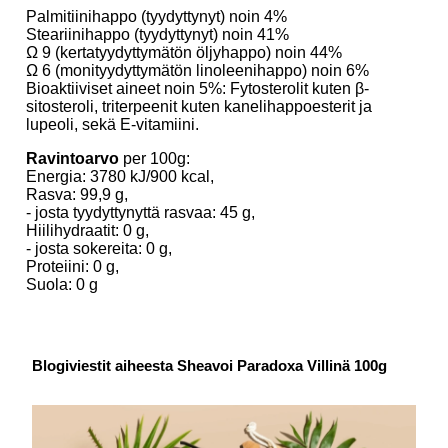
Palmitiinihappo (tyydyttynyt) noin 4%
Steariinihappo (tyydyttynyt) noin 41%
Ω 9 (kertatyydyttymätön öljyhappo) noin 44%
Ω 6 (monityydyttymätön linoleenihappo) noin 6%
Bioaktiiviset aineet noin 5%: Fytosterolit kuten β-
sitosteroli, triterpeenit kuten kanelihappoesterit ja
lupeoli, sekä E-vitamiini.
Ravintoarvo
per 100g:
Energia: 3780 kJ/900 kcal,
Rasva: 99,9 g,
- josta tyydyttynyttä rasvaa: 45 g,
Hiilihydraatit: 0 g,
- josta sokereita: 0 g,
Proteiini: 0 g,
Suola: 0 g
Blogiviestit aiheesta Sheavoi Paradoxa Villinä 100g