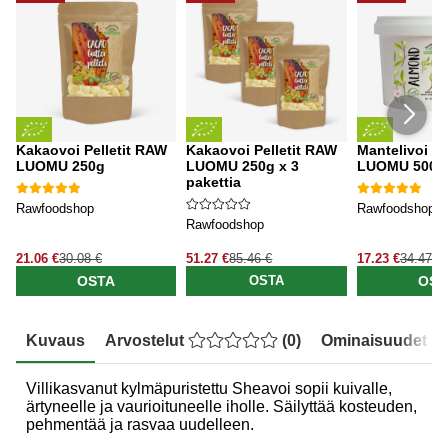
Kakaovoi Pelletit RAW
Kakaovoi Pelletit RAW
Mantelivoi V
LUOMU 250g
LUOMU 250g x 3
LUOMU 500g
pakettia
Rawfoodshop
Rawfoodshop
Rawfoodshop
21.06 €
30.08 €
51.27 €
85.46 €
17.23 €
34.47 €
OSTA
OST
OSTA
Kuvaus
Arvostelut
(
0
)
Ominaisuudet
Villikasvanut kylmäpuristettu Sheavoi sopii kuivalle,
ärtyneelle ja vaurioituneelle iholle. Säilyttää kosteuden,
pehmentää ja rasvaa uudelleen.