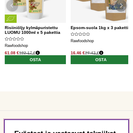
Risiiniöljy kylmäpuristettu
Epsom-suola 1kg x 3 pakettia
LUOMU 1000ml x 5 pakettia
Rawfoodshop
Rawfoodshop
61.08 €
122.17 €
16.46 €
27.43 €
OSTA
OSTA
Asiakaspalvelu