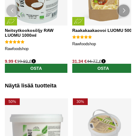
Neitsytkookosöljy RAW
Raakakaakaovoi LUOMU 500g
LUOMU 1000ml
Rawfoodshop
Rawfoodshop
9.99 €
19.99 €
31.34 €
44.77 €
OSTA
OSTA
Näytä lisää tuotteita
50%
30%