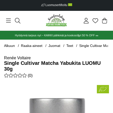
Luomusertifioitu
Ost
Mää
.
Hyödynnä tarjous nyt – KAIKKI pähkinät ja kookosöljyt 50 % OFF 🥜
Alkuun
Raaka-aineet
Juomat
Teet
Single Cultivar Mat
Renée Voltaire
Single Cultivar Matcha Yabukita LUOMU
30g
Keskiarvoluokitus 0 / 5 Arvioiden määrä 0
(
0
)
Tuotekuvat Single Cultivar Matcha Yabukita LUOMU 30g