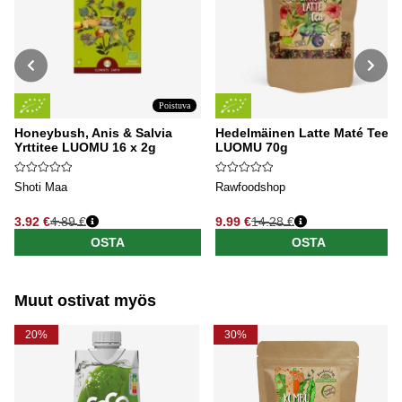
Poistuva
Honeybush, Anis & Salvia
Hedelmäinen Latte Maté Tee
Yrttitee LUOMU 16 x 2g
LUOMU 70g
Shoti Maa
Rawfoodshop
3.92 €
4.89 €
9.99 €
14.28 €
Normaali hinta
Normaali hinta
OSTA
OSTA
Muut ostivat myös
20%
30%