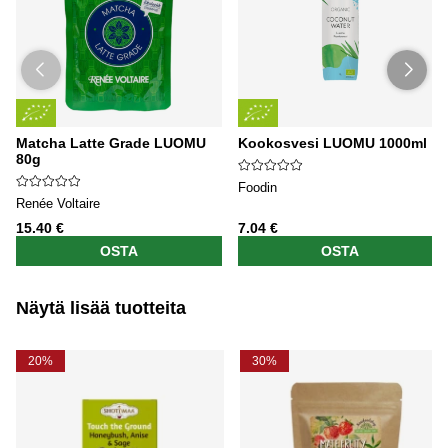
Matcha Latte Grade LUOMU
Kookosvesi LUOMU 1000ml
80g
Foodin
Renée Voltaire
15.40 €
7.04 €
OSTA
OSTA
Näytä lisää tuotteita
20%
30%