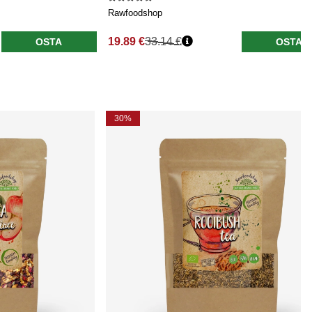
Rawfoodshop
19.89 €
33.14 €
OSTA
OSTA
30%