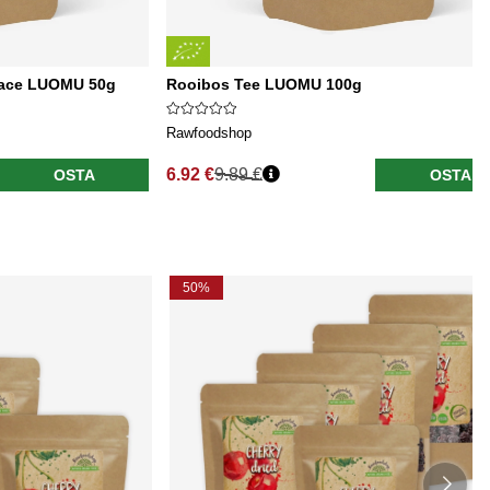
lace LUOMU 50g
Rooibos Tee LUOMU 100g
Rawfoodshop
6.92 €
9.89 €
OSTA
OSTA
Normaali hinta
50%