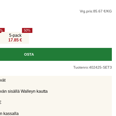
Vrg.pris:
85.67 €/KG
50
5-pack
17.85 €
OSTA
Tuotenro:
402425-SET3
ivät
vän sisällä Walleyn kautta
€
n kassalla