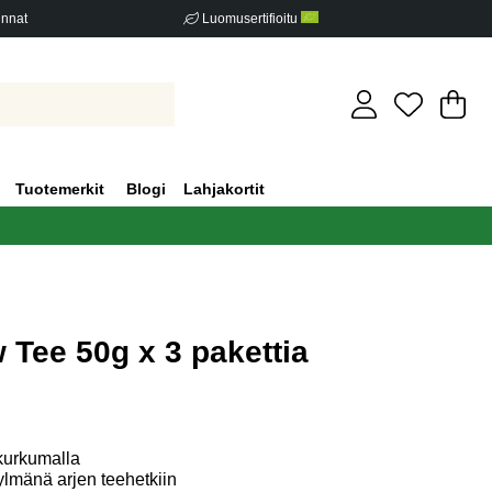
innat
Luomusertifioitu
Os
Mä
.
Tuotemerkit
Blogi
Lahjakortit
 Tee 50g x 3 pakettia
iden määrä 0
 kurkumalla
lmänä arjen teehetkiin