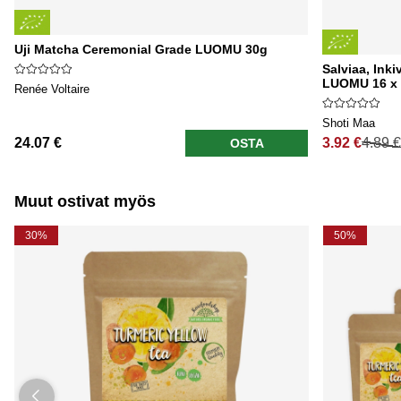
Uji Matcha Ceremonial Grade LUOMU 30g
Salviaa, Inki
LUOMU 16 x
Renée Voltaire
Shoti Maa
24.07 €
3.92 €
4.89 €
OSTA
Normaali hi
Muut ostivat myös
30%
50%