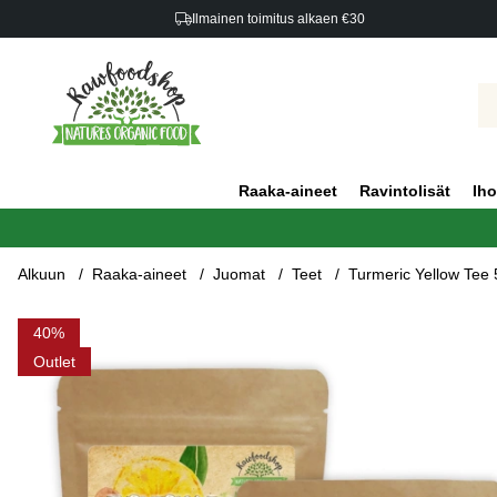
Ilmainen toimitus alkaen €30
Raaka-aineet
Ravintolisät
Iho
Alkuun
Raaka-aineet
Juomat
Teet
Turmeric Yellow Tee 
Tuotekuvat Turmeric Yellow Tee 50g x 3 pakettia
40
Outlet