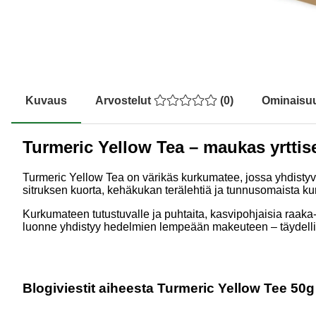
Kuvaus
Arvostelut
(
0
)
Ominaisu
Turmeric Yellow Tea – maukas yrttis
Turmeric Yellow Tea on värikäs kurkumatee, jossa yhdistyv
sitruksen kuorta, kehäkukan terälehtiä ja tunnusomaista k
Kurkumateen tutustuvalle ja puhtaita, kasvipohjaisia raak
luonne yhdistyy hedelmien lempeään makeuteen – täydellinen v
Blogiviestit aiheesta Turmeric Yellow Tee 50g 