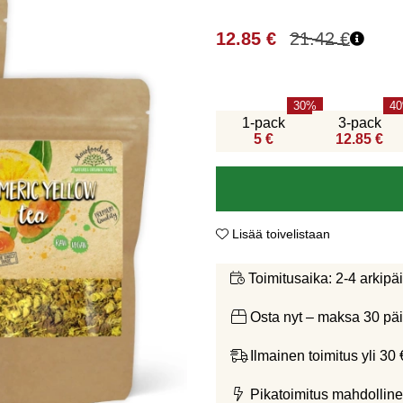
12.85
€
21.42
€
30
40
1-pack
3-pack
5 €
12.85 €
Lisää toivelistaan
2-4 arkipä
Toimitusaika:
Osta nyt – maksa 30 päi
Ilmainen toimitus yli 30 
Pikatoimitus mahdolline