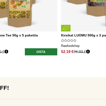
low Tee 50g x 5 pakettia
Kirsikat LUOMU 500g x 3 pa
Rawfoodshop
9 €
52.19 €
86.99 €
OSTA
OFF!