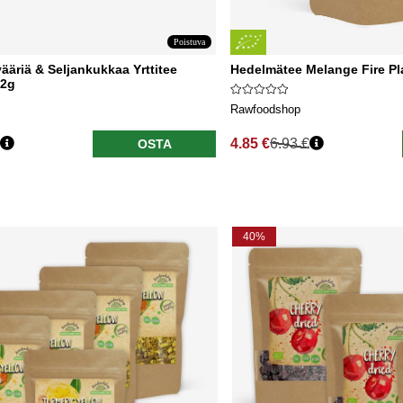
Poistuva
vääriä & Seljankukkaa Yrttitee
Hedelmätee Melange Fire P
 2g
Rawfoodshop
4.85 €
6.93 €
OSTA
nta
Normaali hinta
40%