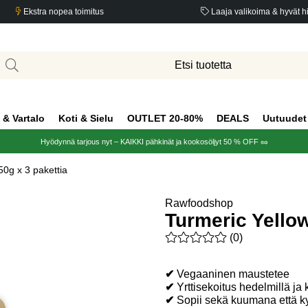
Ekstra nopea toimitus
Laaja valikoima & hyvät h
 & Vartalo
Koti & Sielu
OUTLET 20-80%
DEALS
Uutuudet
Hyödynnä tarjous nyt – KAIKKI pähkinät ja kookosöljyt 50 % OFF 🥜
50g x 3 pakettia
Rawfoodshop
Turmeric Yellow
Keskiarvoluokitus 0 / 5 Arvio
(
0
)
✔
Vegaaninen maustetee
✔
Yrttisekoitus hedelmillä ja
✔
Sopii sekä kuumana että ky