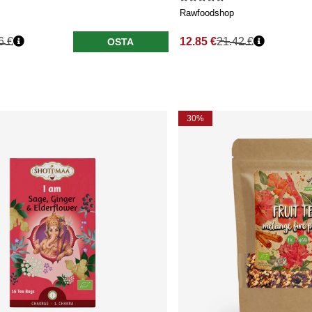
Rawfoodshop
6 €
12.85 €
21.42 €
OSTA
30%