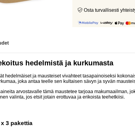
Osta turvallisesti yht
udet
ekoitus hedelmistä ja kurkumasta
ät hedelmäiset ja mausteiset vivahteet tasapainoiseksi kokona
urkumaa, joka antaa teelle sen kultaisen sävyn ja syvän mauste
a-aineita arvostavalle tämä maustetee tarjoaa makumaailman, jo
alinta, jos etsit jotain erottuvaa ja erikoista teehetkiisi.
x 3 pakettia