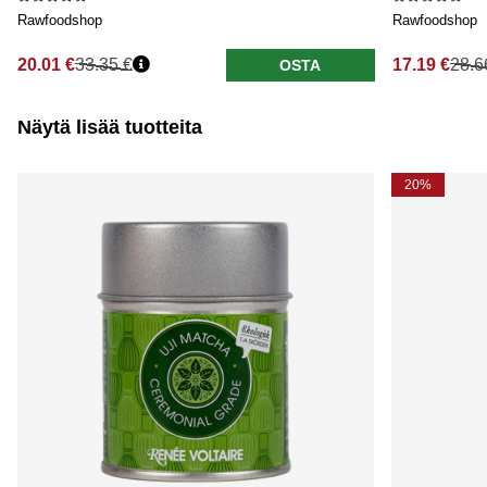
Rawfoodshop
Rawfoodshop
20.01 €
33.35 €
17.19 €
28.6
OSTA
Näytä lisää tuotteita
20%