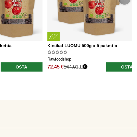
kettia
Kirsikat LUOMU 500g x 5 pakettia
Rawfoodshop
72.45 €
144.91 €
OSTA
OSTA