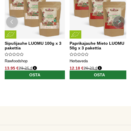
Sipulijauhe LUOMU 100g x 3
Paprikajauhe Mieto LUOMU
pakettia
50g x 3 pakettia
Rawfoodshop
Herbaveda
13.95 €
23.25 €
12.18 €
20.29 €
OSTA
OSTA