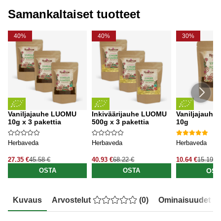
Samankaltaiset tuotteet
40%
40%
30%
Vaniljajauhe LUOMU
Inkiväärijauhe LUOMU
Vaniljajauh
10g x 3 pakettia
500g x 3 pakettia
10g
Herbaveda
Herbaveda
Herbaveda
27.35 €
45.58 €
40.93 €
68.22 €
10.64 €
15.19 €
OST
OSTA
OSTA
Kuvaus
Arvostelut
(
0
)
Ominaisuudet