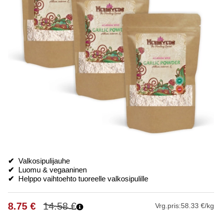
✔
Valkosipulijauhe
✔
Luomu & vegaaninen
✔
Helppo vaihtoehto tuoreelle valkosipulille
8.75
€
14.58
€
Vrg.pris:
58.33 €/kg