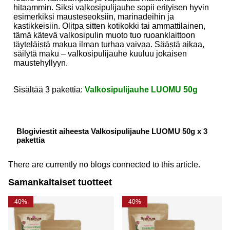
hitaammin. Siksi valkosipulijauhe sopii erityisen hyvin
esimerkiksi mausteseoksiin, marinadeihin ja
kastikkeisiin. Olitpa sitten kotikokki tai ammattilainen,
tämä kätevä valkosipulin muoto tuo ruoanklaittoon
täyteläistä makua ilman turhaa vaivaa. Säästä aikaa,
säilytä maku – valkosipulijauhe kuuluu jokaisen
maustehyllyyn.
Sisältää 3 pakettia:
Valkosipulijauhe LUOMU 50g
Blogiviestit aiheesta Valkosipulijauhe LUOMU 50g x 3
pakettia
There are currently no blogs connected to this article.
Samankaltaiset tuotteet
40%
40%