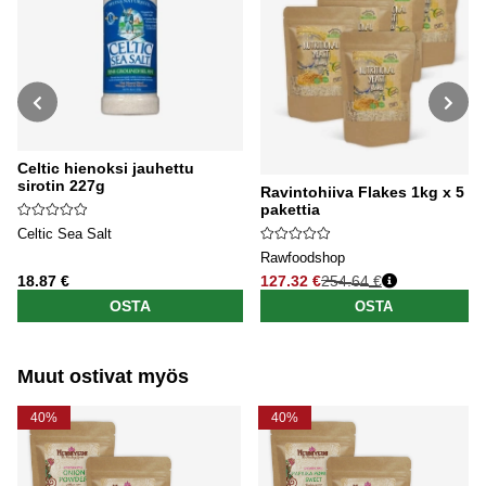
Celtic hienoksi jauhettu
sirotin 227g
Ravintohiiva Flakes 1kg x 5
pakettia
Celtic Sea Salt
Rawfoodshop
18.87 €
127.32 €
254.64 €
Normaali hinta
OSTA
OSTA
Muut ostivat myös
40%
40%