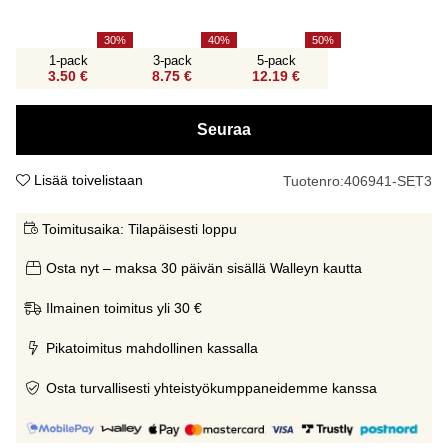
30
40
50
1-pack
3-pack
5-pack
3.50 €
8.75 €
12.19 €
Seuraa
Lisää toivelistaan
Tuotenro:
406941-SET3
Toimitusaika:
Tilapäisesti loppu
Osta nyt – maksa 30 päivän sisällä Walleyn kautta
Ilmainen toimitus yli 30 €
Pikatoimitus mahdollinen kassalla
Osta turvallisesti yhteistyökumppaneidemme kanssa