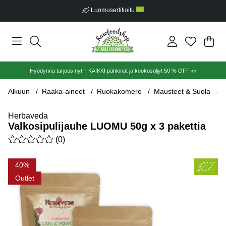
Luomusertifioitu
Ost
Mää
.
Hyödynnä tarjous nyt – KAIKKI pähkinät ja kookosöljyt 50 % OFF 🥜
Alkuun
Raaka-aineet
Ruokakomero
Mausteet & Suola
V
Herbaveda
Valkosipulijauhe LUOMU 50g x 3 pakettia
Keskiarvoluokitus 0 / 5 Arvioiden määrä 0
(
0
)
Tuotekuvat Valkosipulijauhe LUOMU 50g x 3 pakettia
40
Outlet