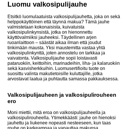
Luomu valkosipulijauhe
Etsitkö luomulaatuista valkosipulijauhetta, joka on sekä
helppokäyttöinen että täynnä makua? Tämä jauhe
valmistetaan kokonaisista, kuivatuista
valkosipulinkynsistä, jotka on hienonnettu
käyttövalmiiksi jauheeksi. Täydellinen arjen
ruoanlaittoon – säästät aikaa ilman että joudut
tinkimään mausta. Yksi maustemitta vastaa yhtä
valkosipulinkynttä, joten annostelu on tarkkaa ja
vaivatonta. Valkosipulijauhe sopii loistavasti
pataruokiin, keittoihin, marinadeihin, liha- ja kalaruokiin
sekä kasvisherkkuihin. Luomusertifioitu tuote on
suosittu valinta makutietoisille kuluttajille, jotka
arvostavat laatua ja puhtautta samassa pakkauksessa.
Valkosipulijauheen ja valkosipulirouheen
ero
Moni miettii, mitä eroa on valkosipulijauheella ja
valkosipulirouheella. Ytimekkäästi: jauhe on hienoksi
jauhettu ja liukenee nopeasti nesteeseen, kun taas
rouhe on karkeampaa ja vapauttaa makunsa