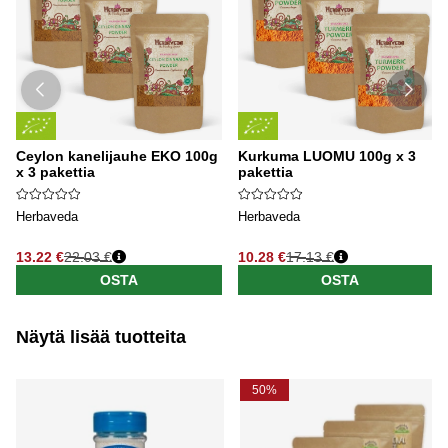
Ceylon kanelijauhe EKO 100g
Kurkuma LUOMU 100g x 3
x 3 pakettia
pakettia
Herbaveda
Herbaveda
13.22 €
22.03 €
10.28 €
17.13 €
OSTA
OSTA
Näytä lisää tuotteita
50%