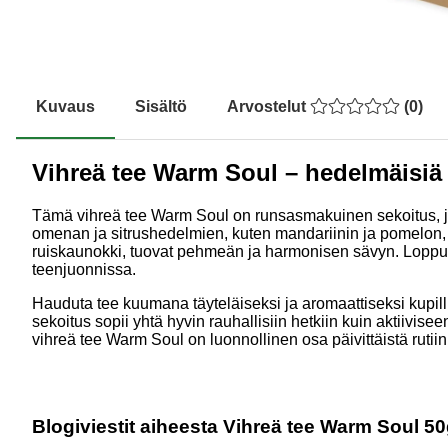
Kuvaus
Sisältö
Arvostelut
(
0
)
Vihreä tee Warm Soul – hedelmäisiä 
Tämä vihreä tee Warm Soul on runsasmakuinen sekoitus, jo
omenan ja sitrushedelmien, kuten mandariinin ja pomelon, y
ruiskaunokki, tuovat pehmeän ja harmonisen sävyn. Lopputul
teenjuonnissa.
Hauduta tee kuumana täyteläiseksi ja aromaattiseksi kupilli
sekoitus sopii yhtä hyvin rauhallisiin hetkiin kuin aktiivi
vihreä tee Warm Soul on luonnollinen osa päivittäistä rutiin
Blogiviestit aiheesta Vihreä tee Warm Soul 50