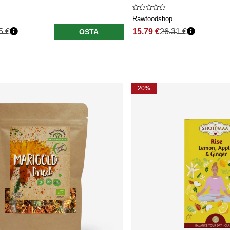
Rawfoodshop
5 €
15.79 €
26.31 €
OSTA
20%