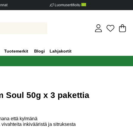
innat
Luomusertifioitu
Os
Mä
.
Tuotemerkit
Blogi
Lahjakortit
 Soul 50g x 3 pakettia
iden määrä 0
mana että kylmänä
ivahteita inkivääristä ja sitruksesta