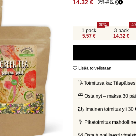
14.32
€
23.86
€
30
40
1-pack
3-pack
5.57 €
14.32 €
Lisää toivelistaan
Tilapäises
Toimitusaika:
Osta nyt – maksa 30 päi
Ilmainen toimitus yli 30 
Pikatoimitus mahdolline
Osta turvallisesti yht