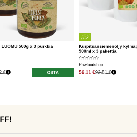
 LUOMU 500g x 3 purkkia
Kurpitsansiemenöljy kylmä
500ml x 3 pakettia
Rawfoodshop
2 €
56.11 €
93.51 €
OSTA
OFF!