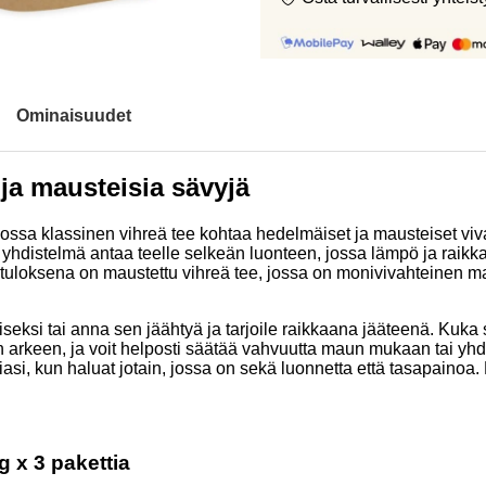
Ominaisuudet
ja mausteisia sävyjä
ssa klassinen vihreä tee kohtaa hedelmäiset ja mausteiset viv
hdistelmä antaa teelle selkeän luonteen, jossa lämpö ja raikkau
oksena on maustettu vihreä tee, jossa on monivivahteinen makupr
seksi tai anna sen jäähtyä ja tarjoile raikkaana jääteenä. Kuka 
seen arkeen, ja voit helposti säätää vahvuutta maun mukaan tai y
iasi, kun haluat jotain, jossa on sekä luonnetta että tasapainoa. 
g x 3 pakettia