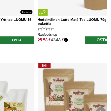
Poistuva
 Yrttitee LUOMU 16
Hedelmäinen Latte Maté Tee LUOMU 70g x 
pakettia
Rawfoodshop
25.58 €
42.63 €
OSTA
OSTA
Normaali hinta
40%