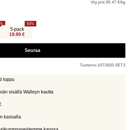
Vrg.pris:
95.47 €/kg
50
5-pack
19.89 €
Seuraa
Tuotenro:
1072650-SET3
ti loppu
vän sisällä Walleyn kautta
€
n kassalla
eistyökumppaneidemme kanssa