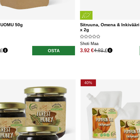
LUOMU 50g
Sitruuna, Omena & Inkivääri
x 2g
Shoti Maa
 €
3.92 €
4.89 €
OSTA
nta
Normaali hinta
40%