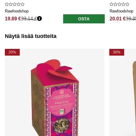
Rawfoodshop
Rawfoodshop
19.89 €
33.14 €
20.01 €
33.3
OSTA
Näytä lisää tuotteita
20%
30%