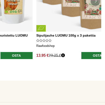
puristettu LUOMU
Sipulijauhe LUOMU 100g x 3 pakettia
Rawfoodshop
13.95 €
23.25 €
OSTA
OSTA