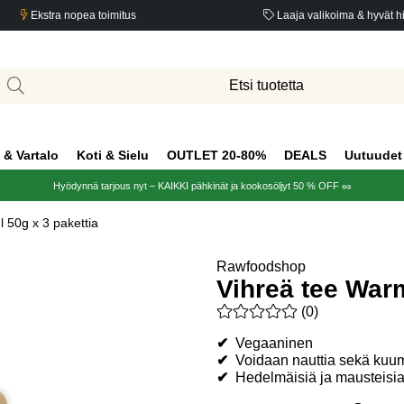
Ekstra nopea toimitus
Laaja valikoima & hyvät h
 & Vartalo
Koti & Sielu
OUTLET 20-80%
DEALS
Uutuudet
Hyödynnä tarjous nyt – KAIKKI pähkinät ja kookosöljyt 50 % OFF 🥜
 50g x 3 pakettia
Rawfoodshop
Vihreä tee Warm
Keskiarvoluokitus 0 / 5 Arvio
(
0
)
✔
Vegaaninen
✔
Voidaan nauttia sekä kuu
✔
Hedelmäisiä ja mausteisia v