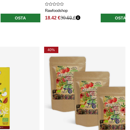
Rawfoodshop
18.42 €
30.69 €
OSTA
OSTA
40%