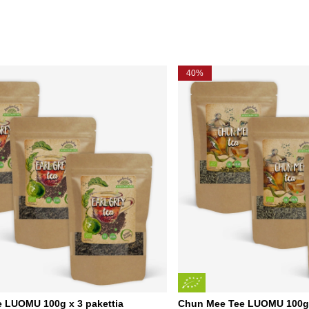
40%
e LUOMU 100g x 3 pakettia
Chun Mee Tee LUOMU 100g x