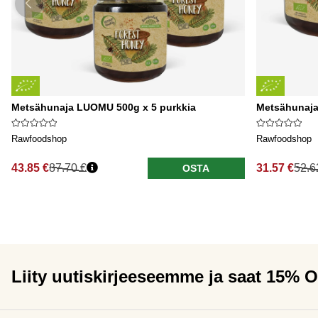
Metsähunaja LUOMU 500g x 5 purkkia
Metsähunaja
Rawfoodshop
Rawfoodshop
43.85 €
87.70 €
31.57 €
52.6
OSTA
Liity uutiskirjeeseemme ja saat 15% 