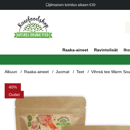
Ilmainen toimitus alkaen €30
Raaka-aineet
Ravintolisät
Iho
Alkuun
Raaka-aineet
Juomat
Teet
Vihreä tee Warm Soul
Tuotekuvat Vihreä tee Warm Soul 50g x 3 pakettia
40
Outlet