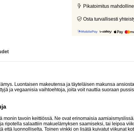
Pikatoimitus mahdolline
Osta turvallisesti yht
udet
mys. Luontaisen makeutensa ja täyteläisen makunsa ansiosta ne
tyjä ja vegaanisia vaihtoehtoja, joita voit nauttia suoraan pussis
uja
tää monin tavoin keittiössä. Ne ovat erinomaisia aamiaismysliss
a ripotella salaattiin makuelämyksen saamiseksi, tai leipoa viiku
 että luonnolliselta. Toinen vinkki on lisätä kuivatut viikunat 