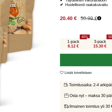
✔
Täydellinen viikunahilloon
✔
Huolellisesti raakakuivattu
20.40
€
50.99
€
40
50
1-pack
3-pack
6.12 €
15.30 €
Lisää toivelistaan
2-4 arkipä
Toimitusaika:
Osta nyt – maksa 30 päi
Ilmainen toimitus yli 30 