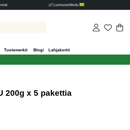
innat
Luomusertifioitu
Os
Mä
.
Tuotemerkit
Blogi
Lahjakortit
 200g x 5 pakettia
iden määrä 0