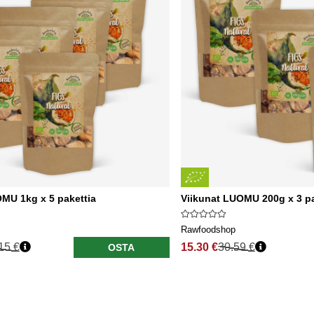
MU 1kg x 5 pakettia
Viikunat LUOMU 200g x 3 pa
Rawfoodshop
15 €
15.30 €
30.59 €
OSTA