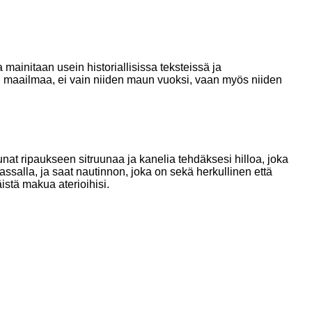
a mainitaan usein historiallisissa teksteissä ja
i maailmaa, ei vain niiden maun vuoksi, vaan myös niiden
kunat ripaukseen sitruunaa ja kanelia tehdäksesi hilloa, joka
massalla, ja saat nautinnon, joka on sekä herkullinen että
äistä makua aterioihisi.