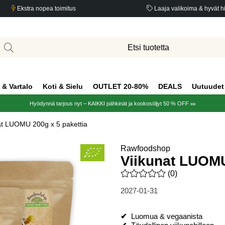
Ekstra nopea toimitus
Laaja valikoima & hyvät h
 & Vartalo
Koti & Sielu
OUTLET 20-80%
DEALS
Uutuudet
Hyödynnä tarjous nyt – KAIKKI pähkinät ja kookosöljyt 50 % OFF 🥜
at LUOMU 200g x 5 pakettia
Rawfoodshop
Viikunat LUOMU
Keskiarvoluokitus 0 / 5 Arvio
(
0
)
2027-01-31
✔
Luomua & vegaanista