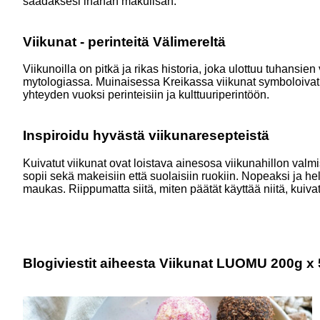
saadaksesi ihanan makulisän.
Viikunat - perinteitä Välimereltä
Viikunoilla on pitkä ja rikas historia, joka ulottuu tuhansie
mytologiassa. Muinaisessa Kreikassa viikunat symboloivat 
yhteyden vuoksi perinteisiin ja kulttuuriperintöön.
Inspiroidu hyvästä viikunaresepteistä
Kuivatut viikunat ovat loistava ainesosa viikunahillon valmi
sopii sekä makeisiin että suolaisiin ruokiin. Nopeaksi ja he
maukas. Riippumatta siitä, miten päätät käyttää niitä, kuivat
Blogiviestit aiheesta Viikunat LUOMU 200g x 