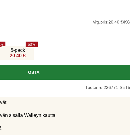
Vrg.pris:
20.40 €/KG
60
5-pack
20.40 €
OSTA
Tuotenro:
226771-SET5
ivät
vän sisällä Walleyn kautta
€