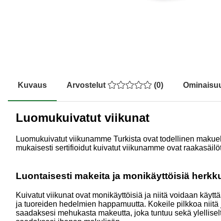
Kuvaus
Arvostelut
(
0
)
Ominaisu
Luomukuivatut viikunat
Luomukuivatut viikunamme Turkista ovat todellinen makuelä
mukaisesti sertifioidut kuivatut viikunamme ovat raakasäilöt
Luontaisesti makeita ja monikäyttöisiä herkk
Kuivatut viikunat ovat monikäyttöisiä ja niitä voidaan käyt
ja tuoreiden hedelmien happamuutta. Kokeile pilkkoa niitä j
saadaksesi mehukasta makeutta, joka tuntuu sekä ylelliseltä