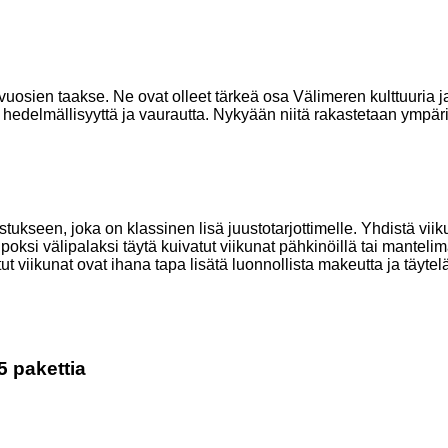
n vuosien taakse. Ne ovat olleet tärkeä osa Välimeren kulttuuria j
hedelmällisyyttä ja vaurautta. Nykyään niitä rakastetaan ympär
stukseen, joka on klassinen lisä juustotarjottimelle. Yhdistä vii
lpoksi välipalaksi täytä kuivatut viikunat pähkinöillä tai manteli
ut viikunat ovat ihana tapa lisätä luonnollista makeutta ja täytel
5 pakettia