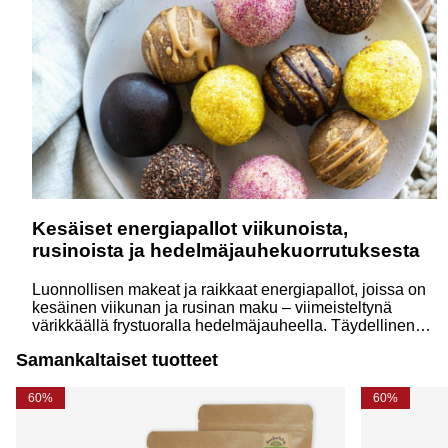
Kesäiset energiapallot viikunoista,
rusinoista ja hedelmäjauhekuorrutuksesta
Luonnollisen makeat ja raikkaat energiapallot, joissa on
kesäinen viikunan ja rusinan maku – viimeisteltynä
värikkäällä frystuoralla hedelmäjauheella. Täydellinen
terveellinen välipala mukaan kesäpäiviin!
Samankaltaiset tuotteet
60%
60%