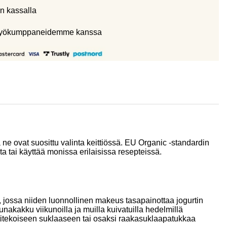
n kassalla
eistyökumppaneidemme kanssa
 ovat suosittu valinta keittiössä. EU Organic -standardin
ta tai käyttää monissa erilaisissa resepteissä.
ä, jossa niiden luonnollinen makeus tasapainottaa jogurtin
nakakku viikunoilla ja muilla kuivatuilla hedelmillä
kotitekoiseen suklaaseen tai osaksi raakasuklaapatukkaa