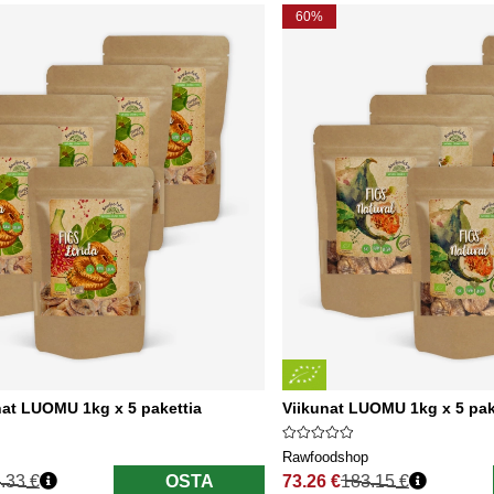
60%
nat LUOMU 1kg x 5 pakettia
Viikunat LUOMU 1kg x 5 pak
Rawfoodshop
.33 €
OSTA
73.26 €
183.15 €
nta
Normaali hinta