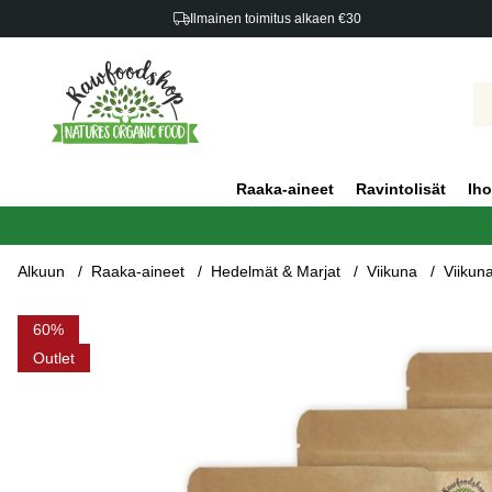
Ilmainen toimitus alkaen €30
Raaka-aineet
Ravintolisät
Iho
Alkuun
Raaka-aineet
Hedelmät & Marjat
Viikuna
Viikun
Tuotekuvat Viikunat LUOMU 200g x 5 pakettia
60
Outlet