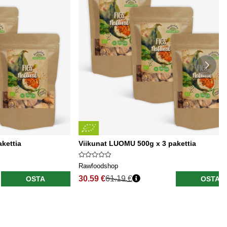
kettia
Viikunat LUOMU 500g x 3 pakettia
Rawfoodshop
30.59 €
61.19 €
OSTA
OSTA