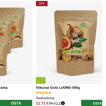
30%
ettia
Viikunat Gold LUOMU 500g
Rawfoodshop
OSTA
11.71 €
16.72 €
OSTA
Normaali hinta