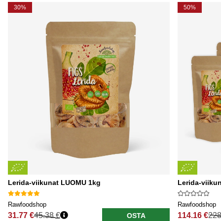
30%
50%
Lerida-viikunat LUOMU 1kg
Lerida-viiku
Rawfoodshop
Rawfoodshop
31.77 €
45.38 €
114.16 €
228
OSTA
Normaali hinta
Normaali hi