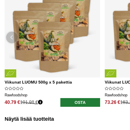
Viikunat LUOMU 500g x 5 pakettia
Viikunat LUO
Rawfoodshop
Rawfoodshop
40.79 €
101.98 €
73.26 €
183.
OSTA
Näytä lisää tuotteita