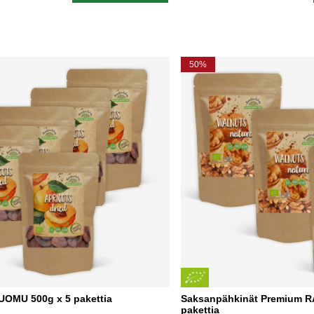
50%
LUOMU 500g x 5 pakettia
Saksanpähkinät Premium 
pakettia