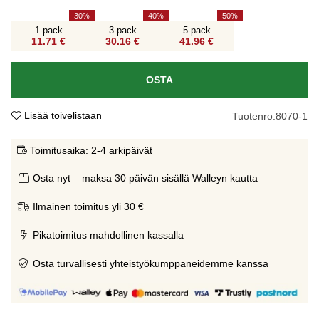
30
40
50
1-pack
3-pack
5-pack
11.71 €
30.16 €
41.96 €
OSTA
Lisää toivelistaan
Tuotenro:
8070-1
Toimitusaika:
2-4 arkipäivät
Osta nyt – maksa 30 päivän sisällä Walleyn kautta
Ilmainen toimitus yli 30 €
Pikatoimitus mahdollinen kassalla
Osta turvallisesti yhteistyökumppaneidemme kanssa