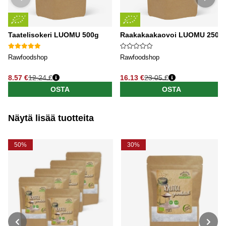
Taatelisokeri LUOMU 500g
Raakakaakaovoi LUOMU 250g
Rawfoodshop
Rawfoodshop
8.57 €
12.24 €
16.13 €
23.05 €
OSTA
OSTA
Näytä lisää tuotteita
50%
30%