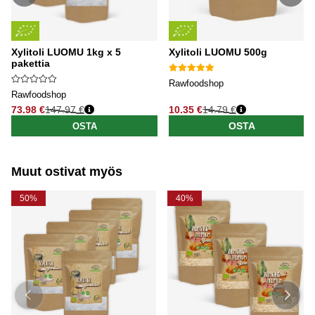
Xylitoli LUOMU 1kg x 5
Xylitoli LUOMU 500g
pakettia
Rawfoodshop
Rawfoodshop
73.98 €
147.97 €
10.35 €
14.79 €
Normaali hinta
Normaali hinta
OSTA
OSTA
Muut ostivat myös
50%
40%