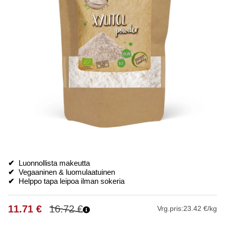
✔
Luonnollista makeutta
✔
Vegaaninen & luomulaatuinen
✔
Helppo tapa leipoa ilman sokeria
11.71
€
16.72
€
Vrg.pris:
23.42 €/kg