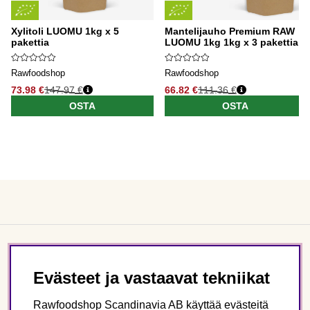
Xylitoli LUOMU 1kg x 5
Mantelijauho Premium RAW
pakettia
LUOMU 1kg 1kg x 3 pakettia
Rawfoodshop
Rawfoodshop
73.98 €
147.97 €
66.82 €
111.36 €
OSTA
OSTA
Asiakaspalvelu
Evästeet ja vastaavat tekniikat
Tietoa meistä
Rawfoodshop Scandinavia AB käyttää evästeitä