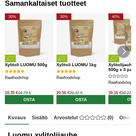
Samankaltaiset tuotteet
30%
30%
40%
Xylitoli LUOMU 500g
Xylitoli LUOMU 1kg
Xylitolijauh
500g x 3 pake
Rawfoodshop
Rawfoodshop
Rawfoodshop
10.35 €
14.79 €
20.56 €
29.37 €
30.16 €
50.27 €
OSTA
OSTA
OST
Kuvaus
Sisältö
Arvostelut
(
0
)
Ominai
Luomu xylitolijauhe