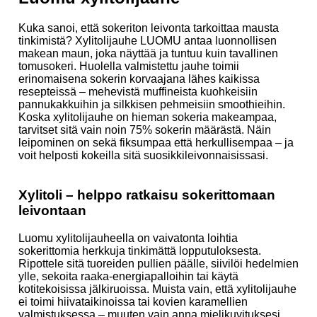
Kuka sanoi, että sokeriton leivonta tarkoittaa mausta
tinkimistä? Xylitolijauhe LUOMU antaa luonnollisen
makean maun, joka näyttää ja tuntuu kuin tavallinen
tomusokeri. Huolella valmistettu jauhe toimii
erinomaisena sokerin korvaajana lähes kaikissa
resepteissä – mehevistä muffineista kuohkeisiin
pannukakkuihin ja silkkisen pehmeisiin smoothieihin.
Koska xylitolijauhe on hieman sokeria makeampaa,
tarvitset sitä vain noin 75% sokerin määrästä. Näin
leipominen on sekä fiksumpaa että herkullisempaa – ja
voit helposti kokeilla sitä suosikkileivonnaisissasi.
Xylitoli – helppo ratkaisu sokerittomaan
leivontaan
Luomu xylitolijauheella on vaivatonta loihtia
sokerittomia herkkuja tinkimättä lopputuloksesta.
Ripottele sitä tuoreiden pullien päälle, siivilöi hedelmien
ylle, sekoita raaka-energiapalloihin tai käytä
kotitekoisissa jälkiruoissa. Muista vain, että xylitolijauhe
ei toimi hiivataikinoissa tai kovien karamellien
valmistuksessa – muuten vain anna mielikuvituksesi