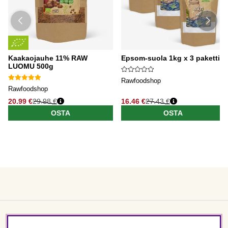
Kaakaojauhe 11% RAW
Epsom-suola 1kg x 3 pakettia
LUOMU 500g
Rawfoodshop
Rawfoodshop
20.99 €
29.98 €
16.46 €
27.43 €
OSTA
OSTA
Asiakaspalvelu