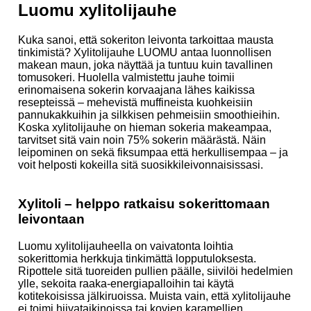
Luomu xylitolijauhe
Kuka sanoi, että sokeriton leivonta tarkoittaa mausta
tinkimistä? Xylitolijauhe LUOMU antaa luonnollisen
makean maun, joka näyttää ja tuntuu kuin tavallinen
tomusokeri. Huolella valmistettu jauhe toimii
erinomaisena sokerin korvaajana lähes kaikissa
resepteissä – mehevistä muffineista kuohkeisiin
pannukakkuihin ja silkkisen pehmeisiin smoothieihin.
Koska xylitolijauhe on hieman sokeria makeampaa,
tarvitset sitä vain noin 75% sokerin määrästä. Näin
leipominen on sekä fiksumpaa että herkullisempaa – ja
voit helposti kokeilla sitä suosikkileivonnaisissasi.
Xylitoli – helppo ratkaisu sokerittomaan
leivontaan
Luomu xylitolijauheella on vaivatonta loihtia
sokerittomia herkkuja tinkimättä lopputuloksesta.
Ripottele sitä tuoreiden pullien päälle, siivilöi hedelmien
ylle, sekoita raaka-energiapalloihin tai käytä
kotitekoisissa jälkiruoissa. Muista vain, että xylitolijauhe
ei toimi hiivataikinoissa tai kovien karamellien