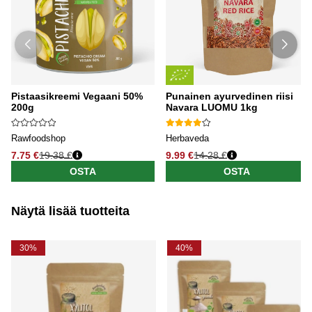
Pistaasikreemi Vegaani 50%
Punainen ayurvedinen riisi
200g
Navara LUOMU 1kg
Rawfoodshop
Herbaveda
7.75 €
19.38 €
9.99 €
14.28 €
OSTA
OSTA
Näytä lisää tuotteita
30%
40%