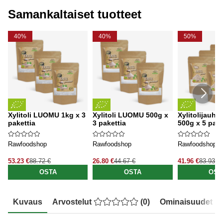
Samankaltaiset tuotteet
40%
40%
50%
Xylitoli LUOMU 1kg x 3
Xylitoli LUOMU 500g x
Xylitolijauh
pakettia
3 pakettia
500g x 5 pake
Rawfoodshop
Rawfoodshop
Rawfoodshop
53.23 €
88.72 €
26.80 €
44.67 €
41.96 €
83.93 €
OSTA
OSTA
OST
Kuvaus
Arvostelut
(
0
)
Ominaisuudet