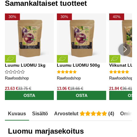
Samankaltaiset tuotteet
30%
30%
40%
Luumu LUOMU 1kg
Luumu LUOMU 500g
Viikunat LU
Rawfoodshop
Rawfoodshop
Rawfoodshop
23.63 €
33.75 €
13.06 €
18.66 €
21.84 €
36.41 €
OSTA
OSTA
OST
Kuvaus
Sisältö
Arvostelut
(
4
)
Ominai
Luomu marjasekoitus