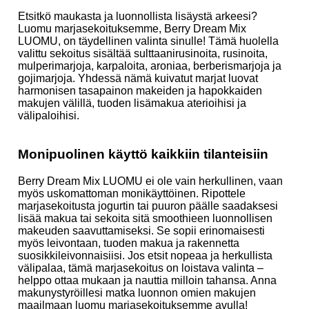
Etsitkö maukasta ja luonnollista lisäystä arkeesi?
Luomu marjasekoituksemme, Berry Dream Mix
LUOMU, on täydellinen valinta sinulle! Tämä huolella
valittu sekoitus sisältää sulttaanirusinoita, rusinoita,
mulperimarjoja, karpaloita, aroniaa, berberismarjoja ja
gojimarjoja. Yhdessä nämä kuivatut marjat luovat
harmonisen tasapainon makeiden ja hapokkaiden
makujen välillä, tuoden lisämakua aterioihisi ja
välipaloihisi.
Monipuolinen käyttö kaikkiin tilanteisiin
Berry Dream Mix LUOMU ei ole vain herkullinen, vaan
myös uskomattoman monikäyttöinen. Ripottele
marjasekoitusta jogurtin tai puuron päälle saadaksesi
lisää makua tai sekoita sitä smoothieen luonnollisen
makeuden saavuttamiseksi. Se sopii erinomaisesti
myös leivontaan, tuoden makua ja rakennetta
suosikkileivonnaisiisi. Jos etsit nopeaa ja herkullista
välipalaa, tämä marjasekoitus on loistava valinta –
helppo ottaa mukaan ja nauttia milloin tahansa. Anna
makunystyröillesi matka luonnon omien makujen
maailmaan luomu marjasekoituksemme avulla!