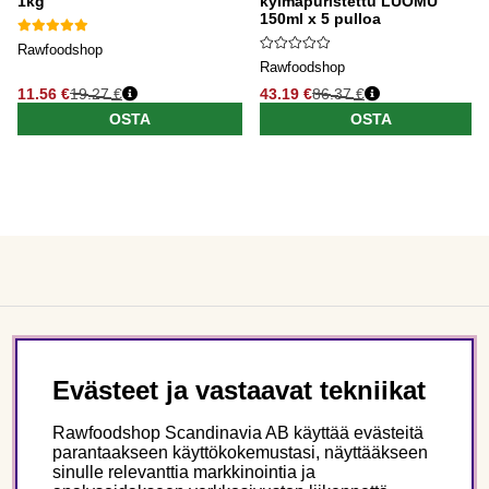
1kg
kylmäpuristettu LUOMU
150ml x 5 pulloa
Rawfoodshop
Rawfoodshop
11.56 €
19.27 €
43.19 €
86.37 €
OSTA
OSTA
Asiakaspalvelu
Evästeet ja vastaavat tekniikat
Tietoa meistä
Rawfoodshop Scandinavia AB käyttää evästeitä
parantaakseen käyttökokemustasi, näyttääkseen
sinulle relevanttia markkinointia ja
Seuraa meitä