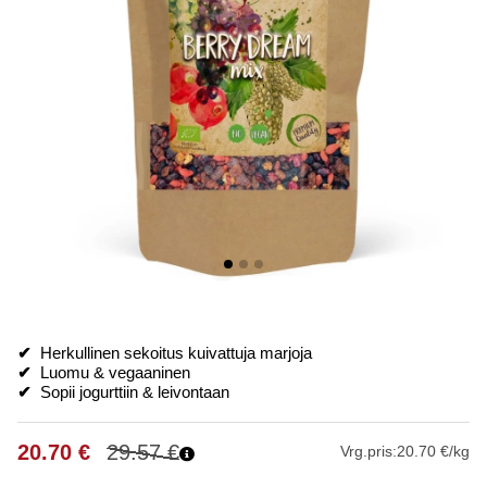
✔
Herkullinen sekoitus kuivattuja marjoja
✔
Luomu & vegaaninen
✔
Sopii jogurttiin & leivontaan
20.70
€
29.57
€
Vrg.pris:
20.70 €/kg