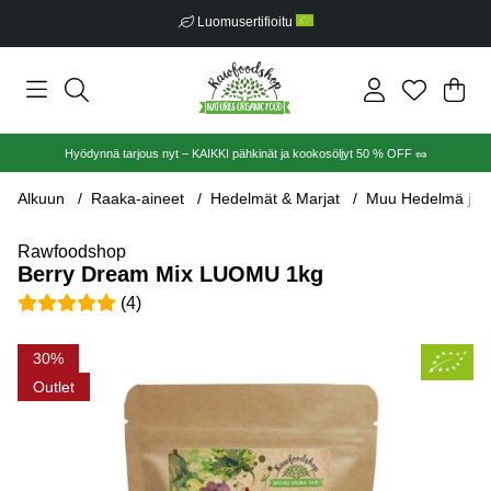
Luomusertifioitu
Ost
Mää
.
Hyödynnä tarjous nyt – KAIKKI pähkinät ja kookosöljyt 50 % OFF 🥜
Alkuun
Raaka-aineet
Hedelmät & Marjat
Muu Hedelmä ja M
Rawfoodshop
Berry Dream Mix LUOMU 1kg
Keskiarvoluokitus 5 / 5 Arvioiden määrä 4
(
4
)
Tuotekuvat Berry Dream Mix LUOMU 1kg
30
Outlet