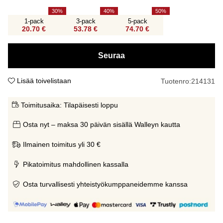
30
40
50
1-pack
3-pack
5-pack
20.70 €
53.78 €
74.70 €
Seuraa
Lisää toivelistaan
Tuotenro:
214131
Toimitusaika:
Tilapäisesti loppu
Osta nyt – maksa 30 päivän sisällä Walleyn kautta
Ilmainen toimitus yli 30 €
Pikatoimitus mahdollinen kassalla
Osta turvallisesti yhteistyökumppaneidemme kanssa