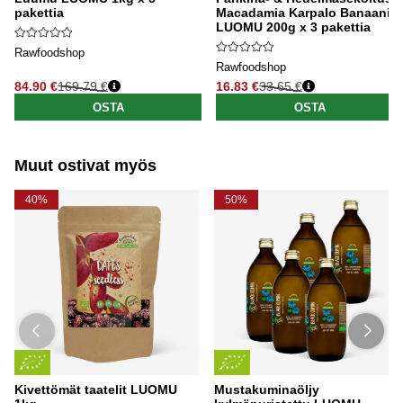
pakettia
Macadamia Karpalo Banaani
LUOMU 200g x 3 pakettia
Rawfoodshop
Rawfoodshop
84.90 €
169.79 €
16.83 €
33.65 €
Normaali hinta
Normaali hinta
OSTA
OSTA
Muut ostivat myös
40%
50%
Kivettömät taatelit LUOMU
Mustakuminaöljy