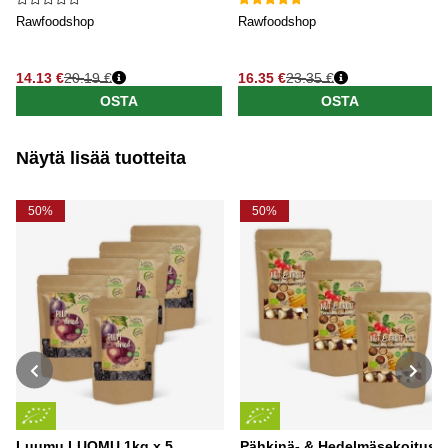
Rawfoodshop
Rawfoodshop
14.13 €
20.19 €
16.35 €
23.35 €
OSTA
OSTA
Näytä lisää tuotteita
50%
50%
Luumu LUOMU 1kg x 5
Pähkinä- & Hedelmäsekoitus