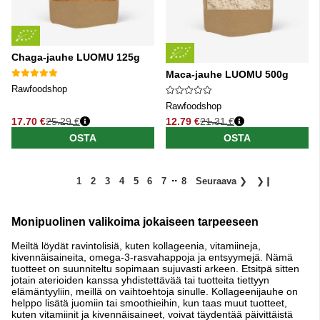
Chaga-jauhe LUOMU 125g
Maca-jauhe LUOMU 500g
Rawfoodshop
Rawfoodshop
17.70 €
25.29 €
12.79 €
21.31 €
Normaali hinta
Normaali hinta
OSTA
OSTA
..
1
2
3
4
5
6
7
8
Seuraava
❯
❯❙
Monipuolinen valikoima jokaiseen tarpeeseen
Meiltä löydät ravintolisiä, kuten kollageenia, vitamiineja,
kivennäisaineita, omega-3-rasvahappoja ja entsyymejä. Nämä
tuotteet on suunniteltu sopimaan sujuvasti arkeen. Etsitpä sitten
jotain aterioiden kanssa yhdistettävää tai tuotteita tiettyyn
elämäntyyliin, meillä on vaihtoehtoja sinulle. Kollageenijauhe on
helppo lisätä juomiin tai smoothieihin, kun taas muut tuotteet,
kuten vitamiinit ja kivennäisaineet, voivat täydentää päivittäistä