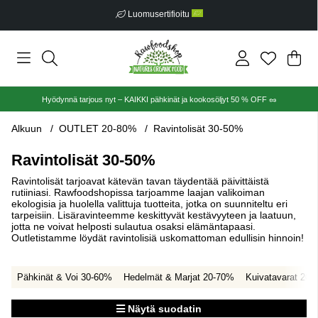
Ilmainen toimitus alkaen €30
Ost
Mää
.
Hyödynnä tarjous nyt – KAIKKI pähkinät ja kookosöljyt 50 % OFF 🥜
Alkuun
OUTLET 20-80%
Ravintolisät 30-50%
Ravintolisät 30-50%
Ravintolisät tarjoavat kätevän tavan täydentää päivittäistä
rutiiniasi. Rawfoodshopissa tarjoamme laajan valikoiman
ekologisia ja huolella valittuja tuotteita, jotka on suunniteltu eri
tarpeisiin. Lisäravinteemme keskittyvät kestävyyteen ja laatuun,
jotta ne voivat helposti sulautua osaksi elämäntapaasi.
Outletistamme löydät ravintolisiä uskomattoman edullisin hinnoin!
Pähkinät & Voi 30-60%
Hedelmät & Marjat 20-70%
Kuivatavarat 20-
Näytä suodatin