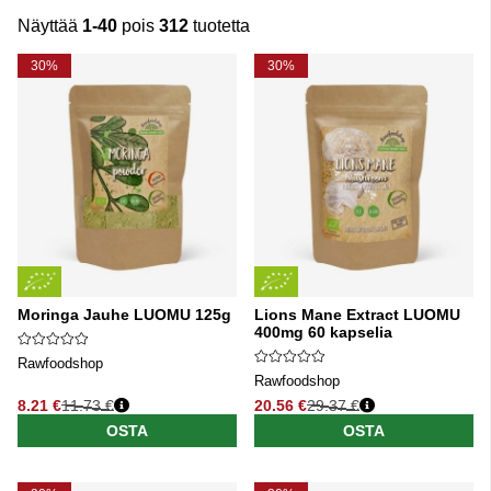
Näyttää
1-40
pois
312
tuotetta
Tuotteet
30%
30%
Moringa Jauhe LUOMU 125g
Lions Mane Extract LUOMU
400mg 60 kapselia
Rawfoodshop
Rawfoodshop
8.21 €
11.73 €
20.56 €
29.37 €
Normaali hinta
Normaali hinta
OSTA
OSTA