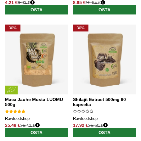
4.21 €
6.02 €
8.85 €
12.65 €
Normaali hinta
Normaali hinta
OSTA
OSTA
30%
30%
Maca Jauhe Musta LUOMU
Shilajit Extract 500mg 60
500g
kapselia
Rawfoodshop
Rawfoodshop
25.48 €
36.41 €
17.92 €
25.60 €
Normaali hinta
Normaali hinta
OSTA
OSTA