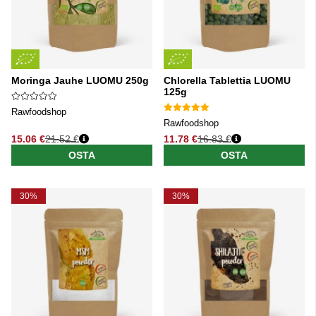
Moringa Jauhe LUOMU 250g
Chlorella Tablettia LUOMU
125g
Rawfoodshop
Rawfoodshop
15.06 €
21.52 €
11.78 €
16.83 €
Normaali hinta
Normaali hinta
OSTA
OSTA
30%
30%