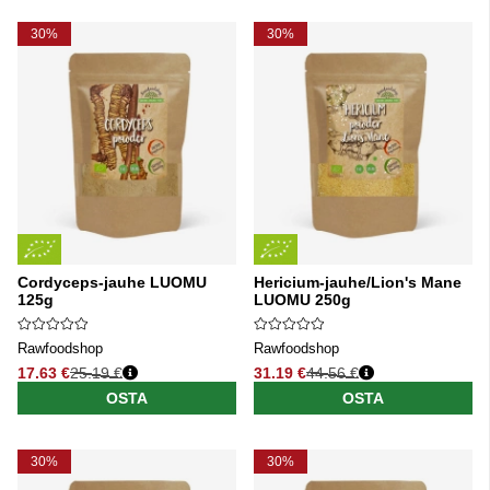
30%
30%
Cordyceps-jauhe LUOMU
Hericium-jauhe/Lion's Mane
125g
LUOMU 250g
Rawfoodshop
Rawfoodshop
17.63 €
25.19 €
31.19 €
44.56 €
Normaali hinta
Normaali hinta
OSTA
OSTA
30%
30%