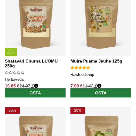
Shatavari Churna LUOMU
Muira Puama Jauhe 125g
250g
Rawfoodshop
Herbaveda
16.85 €
24.07 €
7.99 €
11.42 €
Normaali hinta
Normaali hinta
OSTA
OSTA
30%
30%