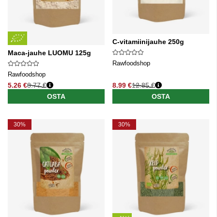
C-vitamiinijauhe 250g
Maca-jauhe LUOMU 125g
Rawfoodshop
Rawfoodshop
5.26 €
8.77 €
8.99 €
12.85 €
Normaali hinta
Normaali hinta
OSTA
OSTA
30%
30%