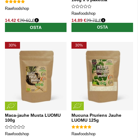
Rawfoodshop
Rawfoodshop
14.42 €
20.60 €
14.89 €
29.78 €
Normaali hinta
Normaali hinta
OSTA
OSTA
30%
30%
Maca-jauhe Musta LUOMU
Mucuna Pruriens Jauhe
100g
LUOMU 125g
Rawfoodshop
Rawfoodshop