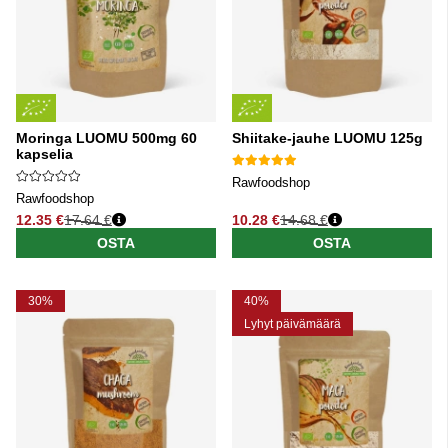
Moringa LUOMU 500mg 60
Shiitake-jauhe LUOMU 125g
kapselia
Rawfoodshop
Rawfoodshop
12.35 €
17.64 €
10.28 €
14.68 €
Normaali hinta
Normaali hinta
OSTA
OSTA
30%
40%
Lyhyt päivämäärä