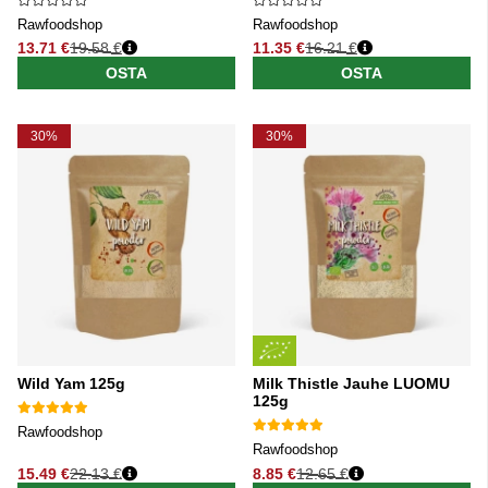
Rawfoodshop
Rawfoodshop
13.71 €
19.58 €
11.35 €
16.21 €
Normaali hinta
Normaali hinta
OSTA
OSTA
30%
30%
Wild Yam 125g
Milk Thistle Jauhe LUOMU
125g
Rawfoodshop
Rawfoodshop
15.49 €
22.13 €
8.85 €
12.65 €
Normaali hinta
Normaali hinta