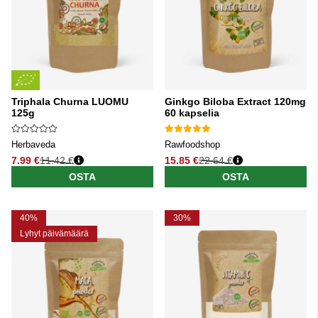
Triphala Churna LUOMU
Ginkgo Biloba Extract 120mg
125g
60 kapselia
Herbaveda
Rawfoodshop
7.99 €
11.42 €
15.85 €
22.64 €
Normaali hinta
Normaali hinta
OSTA
OSTA
40%
30%
Lyhyt päivämäärä