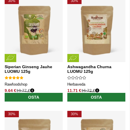
30%
30%
Siperian Ginseng Jauhe
Ashwagandha Churna
LUOMU 125g
LUOMU 125g
Rawfoodshop
Herbaveda
9.64 €
13.77 €
11.71 €
16.72 €
Normaali hinta
Normaali hinta
OSTA
OSTA
30%
30%