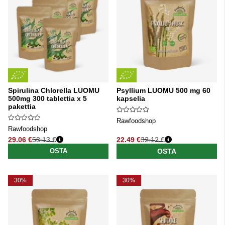
Spirulina Chlorella LUOMU
Psyllium LUOMU 500 mg 60
500mg 300 tablettia x 5
kapselia
pakettia
Rawfoodshop
Rawfoodshop
29.06 €
58.13 €
22.49 €
32.12 €
Normaali hinta
Normaali hinta
OSTA
OSTA
30%
30%