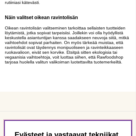
rutiiniasi kätevästi.
Näin valitset oikean ravintolisän
Oikean ravintolisän valitseminen tarkoittaa sellaisten tuotteiden
löytämistä, jotka sopivat tarpeisiisi. Joillekin voi olla hyödyllistä
keskustella asiantuntijan kanssa saadakseen neuvoja siitä, mitkä
vaihtoehdot sopivat parhaiten. On myös tärkeää muistaa, että
ravintolisät ovat täydennys monipuoliseen ja ravinteikkaaseen
ruokavalioon, eivät sen korvike. Etsitpä sitten ekologisia tai
vegaanisia vaihtoehtoja, voit luottaa siihen, että Rawfoodshop
tarjoaa huolella valitun valikoiman luotettavilta tuotemerkeiltä.
Asiakaspalvelu
Evästeet ja vastaavat tekniikat