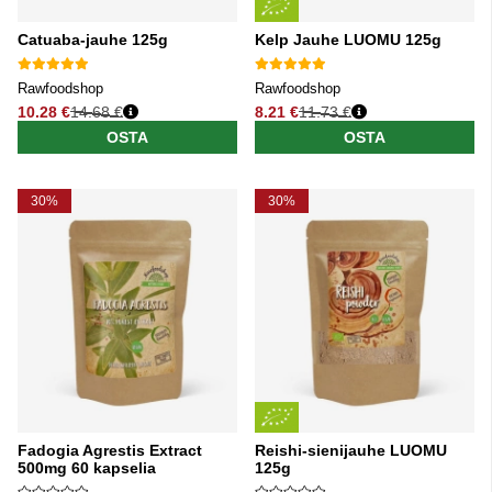
Catuaba-jauhe 125g
Kelp Jauhe LUOMU 125g
Rawfoodshop
Rawfoodshop
10.28 €
14.68 €
8.21 €
11.73 €
Normaali hinta
Normaali hinta
OSTA
OSTA
30%
30%
Fadogia Agrestis Extract
Reishi-sienijauhe LUOMU
500mg 60 kapselia
125g