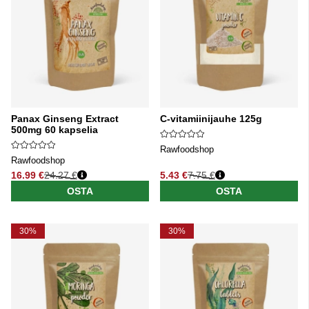
Panax Ginseng Extract
C-vitamiinijauhe 125g
500mg 60 kapselia
Rawfoodshop
Rawfoodshop
16.99 €
24.27 €
5.43 €
7.75 €
Normaali hinta
Normaali hinta
OSTA
OSTA
30%
30%