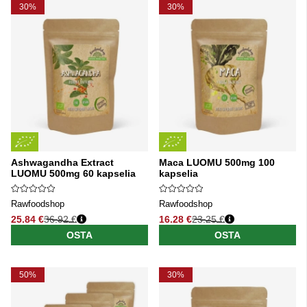
30%
30%
Ashwagandha Extract
Maca LUOMU 500mg 100
LUOMU 500mg 60 kapselia
kapselia
Rawfoodshop
Rawfoodshop
25.84 €
36.92 €
16.28 €
23.25 €
Normaali hinta
Normaali hinta
OSTA
OSTA
50%
30%