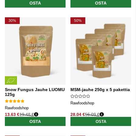
OSTA
OSTA
30%
50%
Snow Fungus Jauhe LUOMU
MSM-jauhe 250g x 5 pakettia
125g
Rawfoodshop
Rawfoodshop
13.63 €
19.48 €
28.04 €
56.09 €
Normaali hinta
Normaali hinta
OSTA
OSTA