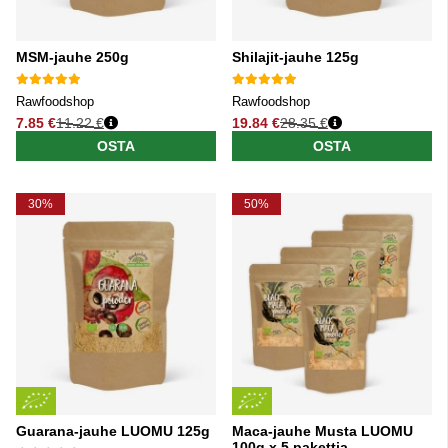
MSM-jauhe 250g
Shilajit-jauhe 125g
Rawfoodshop
Rawfoodshop
7.85 €
11.22 €
19.84 €
28.35 €
Normaali hinta
Normaali hinta
OSTA
OSTA
30%
50%
Guarana-jauhe LUOMU 125g
Maca-jauhe Musta LUOMU
100g x 5 pakettia