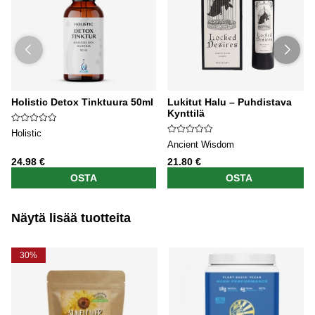
Holistic Detox Tinktuura 50ml
Lukitut Halu – Puhdistava
Kynttilä
Holistic
Ancient Wisdom
24.98 €
21.80 €
OSTA
OSTA
Näytä lisää tuotteita
30%