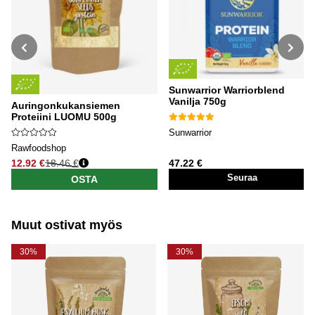
Sunwarrior Warriorblend
Vanilja 750g
Auringonkukansiemen
Proteiini LUOMU 500g
Sunwarrior
Rawfoodshop
12.92 €
18.46 €
47.22 €
Normaali hinta
Seuraa
OSTA
Muut ostivat myös
30%
30%