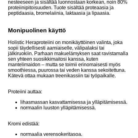
nesteeseen ja sisältää luonnostaan korkean, noin 80%
proteiinipitoisuuden. Tuote sisältää proteaasia ja
peptidaasia, bromelaiinia, laktaasia ja lipaasia.
Monipuolinen käyttö
Holistic Heraproteiini on monikäyttöinen valinta, joka
sopii täydellisesti aamiaiselle, välipalaksi tai
jälkiruokiin. Parhaan makuelämyksen saat ravistamalla
sen yhteen suosikkimaitosi kanssa, kuten
mantelimaidon – mutta se toimii erinomaisesti myös
smoothiessa, puurossa tai veden kanssa sekoitettuna.
Kätevä ottaa mukaan treenikassiin tai työpaikalle.
Proteiini auttaa:
lihasmassan kasvattamisessa ja ylläpitämisessä.
normaalin luuston ylläpitämisessä.
Kromi edistää:
normaalia verensokeritasoa.