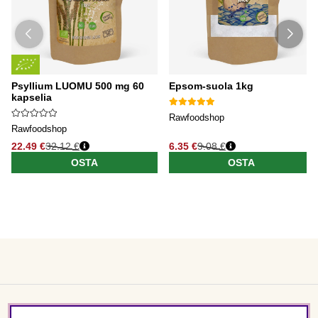
Psyllium LUOMU 500 mg 60
Epsom-suola 1kg
kapselia
Rawfoodshop
Rawfoodshop
22.49 €
32.12 €
6.35 €
9.08 €
OSTA
OSTA
Asiakaspalvelu