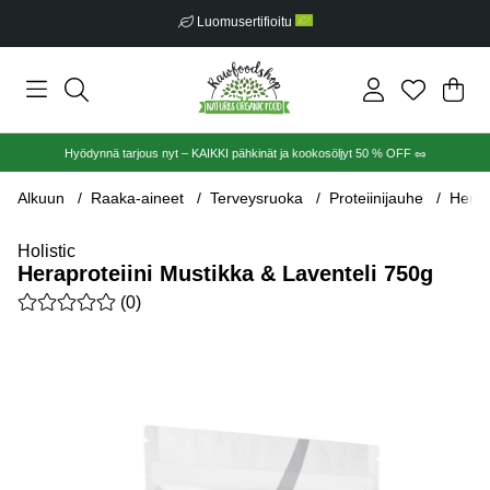
Luomusertifioitu
Ost
Mää
.
Hyödynnä tarjous nyt – KAIKKI pähkinät ja kookosöljyt 50 % OFF 🥜
Alkuun
Raaka-aineet
Terveysruoka
Proteiinijauhe
Herap
Holistic
Heraproteiini Mustikka & Laventeli 750g
Keskiarvoluokitus 0 / 5 Arvioiden määrä 0
(
0
)
Tuotekuvat Heraproteiini Mustikka & Laventeli 750g