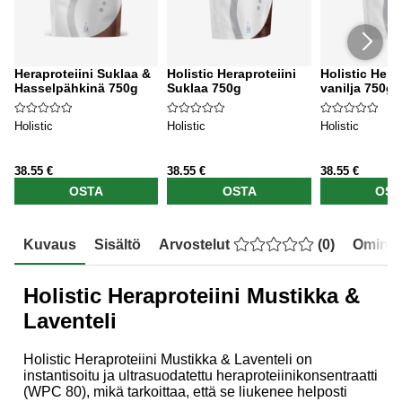
Heraproteiini Suklaa &
Holistic Heraproteiini
Holistic Hera
Hasselpähkinä 750g
Suklaa 750g
vanilja 750g
Holistic
Holistic
Holistic
38.55 €
38.55 €
38.55 €
OSTA
OSTA
OST
Kuvaus
Sisältö
Arvostelut
(
0
)
Ominai
Holistic Heraproteiini Mustikka &
Laventeli
Holistic Heraproteiini Mustikka & Laventeli on
instantisoitu ja ultrasuodatettu heraproteiinikonsentraatti
(WPC 80), mikä tarkoittaa, että se liukenee helposti