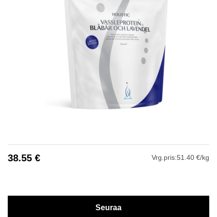
38.55
€
Vrg.pris:
51.40 €/kg
Seuraa