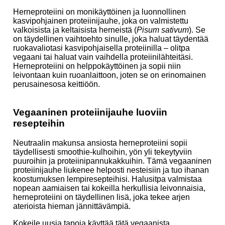
Herneproteiini on monikäyttöinen ja luonnollinen
kasvipohjainen proteiinijauhe, joka on valmistettu
valkoisista ja keltaisista herneistä (
Pisum sativum
). Se
on täydellinen vaihtoehto sinulle, joka haluat täydentää
ruokavaliotasi kasvipohjaisella proteiinilla – olitpa
vegaani tai haluat vain vaihdella proteiinilähteitäsi.
Herneproteiini on helppokäyttöinen ja sopii niin
leivontaan kuin ruoanlaittoon, joten se on erinomainen
perusainesosa keittiöön.
Vegaaninen proteiinijauhe luoviin
resepteihin
Neutraalin makunsa ansiosta herneproteiini sopii
täydellisesti smoothie-kulhoihin, yön yli tekeytyviin
puuroihin ja proteiinipannukakkuihin. Tämä vegaaninen
proteiinijauhe liukenee helposti nesteisiin ja tuo ihanan
koostumuksen lempiresepteihisi. Halusitpa valmistaa
nopean aamiaisen tai kokeilla herkullisia leivonnaisia,
herneproteiini on täydellinen lisä, joka tekee arjen
aterioista hieman jännittävämpiä.
Kokeile uusia tapoja käyttää tätä vegaanista