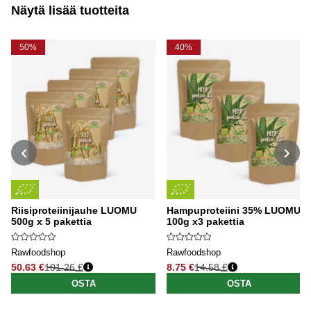
Näytä lisää tuotteita
50%
40%
Riisiproteiinijauhe LUOMU
Hampuproteiini 35% LUOMU
500g x 5 pakettia
100g x3 pakettia
Rawfoodshop
Rawfoodshop
50.63 €
101.26 €
8.75 €
14.58 €
Normaali hinta
Normaali hinta
OSTA
OSTA