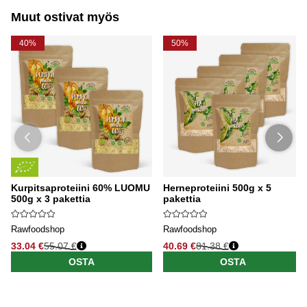
Muut ostivat myös
40%
50%
Kurpitsaproteiini 60% LUOMU
Herneproteiini 500g x 5
500g x 3 pakettia
pakettia
Rawfoodshop
Rawfoodshop
33.04 €
55.07 €
40.69 €
81.38 €
OSTA
OSTA