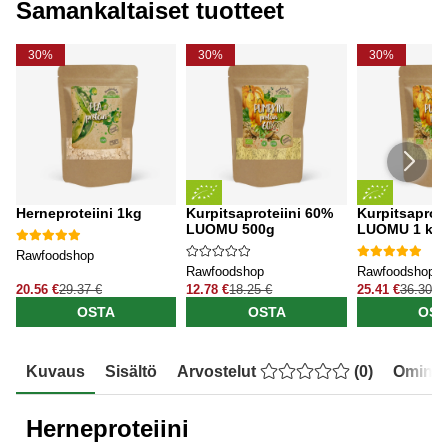
Samankaltaiset tuotteet
30%
30%
30%
Herneproteiini 1kg
Kurpitsaproteiini 60%
Kurpitsaprote
LUOMU 500g
LUOMU 1 kg
Rawfoodshop
Rawfoodshop
Rawfoodshop
20.56 €
29.37 €
12.78 €
18.25 €
25.41 €
36.30 €
OSTA
OSTA
OST
Kuvaus
Sisältö
Arvostelut
(
0
)
Ominai
Herneproteiini