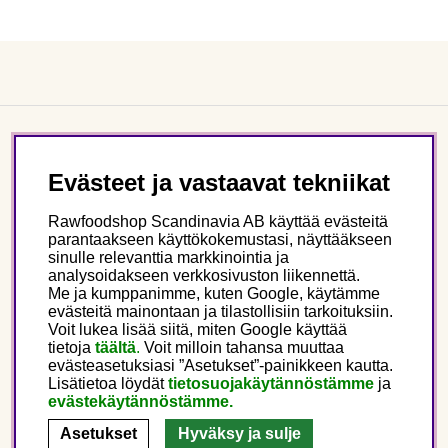
Asiakaspalvelu
Evästeet ja vastaavat tekniikat
Tietoa meistä
Rawfoodshop Scandinavia AB käyttää evästeitä
parantaakseen käyttökokemustasi, näyttääkseen
sinulle relevanttia markkinointia ja
Seuraa meitä
analysoidakseen verkkosivuston liikennettä.
Me ja kumppanimme, kuten Google, käytämme
evästeitä mainontaan ja tilastollisiin tarkoituksiin.
Tämä on Rawfoodshop
Voit lukea lisää siitä, miten Google käyttää
tietoja
täältä
.
Voit milloin tahansa muuttaa
evästeasetuksiasi ”Asetukset”-painikkeen kautta.
Finland
Lisätietoa löydät
tietosuojakäytännöstämme
ja
evästekäytännöstämme.
Asetukset
Hyväksy ja sulje