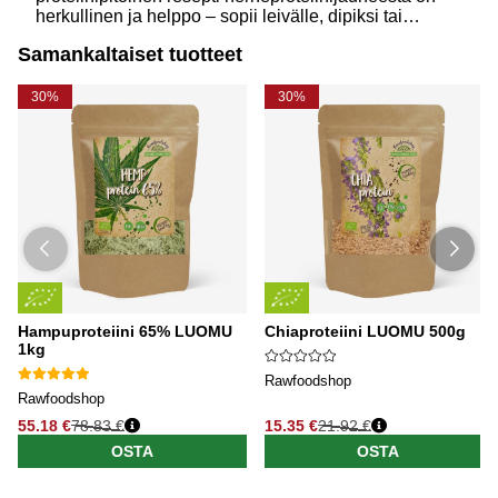
herkullinen ja helppo – sopii leivälle, dipiksi tai
välipalaksi. Täynnä hyvää proteiinia ja terveellisiä
Samankaltaiset tuotteet
rasvoja.
30%
30%
Hampuproteiini 65% LUOMU
Chiaproteiini LUOMU 500g
1kg
Rawfoodshop
Rawfoodshop
55.18 €
78.83 €
15.35 €
21.92 €
OSTA
OSTA