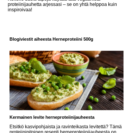
proteiinijauhetta arjessasi – se on yhtä helppoa kuin
inspiroivaa!
Blogiviestit aiheesta Herneproteiini 500g
Kermainen levite herneproteiinijauheesta
Etsitkö kasvipohjaista ja ravinteikasta levitettä? Tämä
proteiinipitoinen resepti herneproteiinijauheesta on