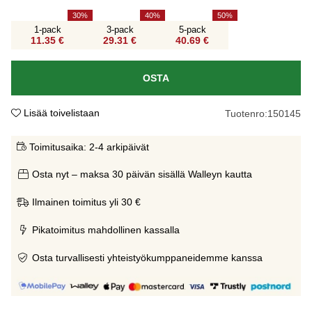
30
40
50
1-pack
3-pack
5-pack
11.35 €
29.31 €
40.69 €
OSTA
Lisää toivelistaan
Tuotenro:
150145
Toimitusaika:
2-4 arkipäivät
Osta nyt – maksa 30 päivän sisällä Walleyn kautta
Ilmainen toimitus yli 30 €
Pikatoimitus mahdollinen kassalla
Osta turvallisesti yhteistyökumppaneidemme kanssa