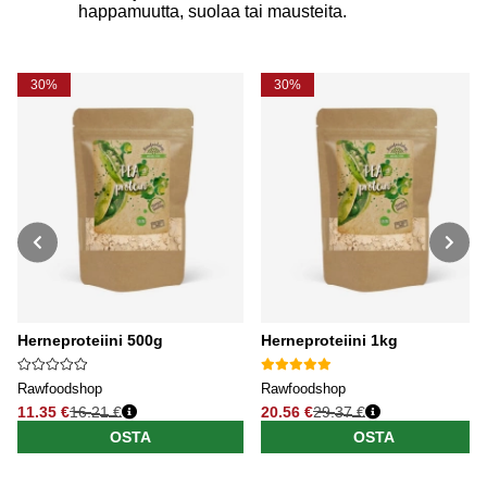
happamuutta, suolaa tai mausteita.
30%
30%
Herneproteiini 500g
Herneproteiini 1kg
Rawfoodshop
Rawfoodshop
11.35 €
16.21 €
20.56 €
29.37 €
Normaali hinta
Normaali hinta
OSTA
OSTA