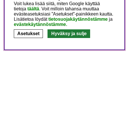
Voit lukea lisää siitä, miten Google käyttää
tietoja
täältä
.
Voit milloin tahansa muuttaa
evästeasetuksiasi ”Asetukset”-painikkeen kautta.
Lisätietoa löydät
tietosuojakäytännöstämme
ja
evästekäytännöstämme.
Asetukset
Hyväksy ja sulje
Asiakaspalvelu
Tietoa meistä
Seuraa meitä