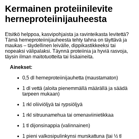
Kermainen proteiinilevite
herneproteiinijauheesta
Etsitkö helppoa, kasvipohjaista ja ravinteikasta levitettä?
Tämä herneproteiinijauheesta tehty tahna on täyttävä ja
maukas – täydellinen leivälle, dippikastikkeeksi tai
nopeaksi välipalaksi. Täynnä proteiinia ja hyviä rasvoja,
täysin ilman maitotuotteita tai lisäaineita.
Ainekset:
0,5 dl herneproteiinijauhetta (maustamaton)
1 dl vettä (aloita pienemmällä määrällä ja säädä
tarpeen mukaan)
1 rkl oliiviöljyä tai rypsiöljyä
1 rkl sitruunamehua tai omenaviinietikkaa
1 tl dijonsinappia (valinnainen)
1 pieni valkosipulinkynsi murskattuna (tai ½ tl