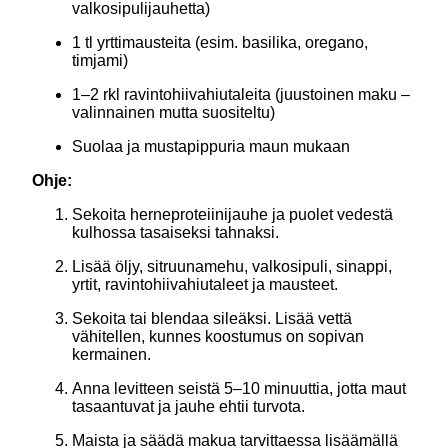
valkosipulijauhetta)
1 tl yrttimausteita (esim. basilika, oregano,
timjami)
1–2 rkl ravintohiivahiutaleita (juustoinen maku –
valinnainen mutta suositeltu)
Suolaa ja mustapippuria maun mukaan
Ohje:
Sekoita herneproteiinijauhe ja puolet vedestä
kulhossa tasaiseksi tahnaksi.
Lisää öljy, sitruunamehu, valkosipuli, sinappi,
yrtit, ravintohiivahiutaleet ja mausteet.
Sekoita tai blendaa sileäksi. Lisää vettä
vähitellen, kunnes koostumus on sopivan
kermainen.
Anna levitteen seistä 5–10 minuuttia, jotta maut
tasaantuvat ja jauhe ehtii turvota.
Maista ja säädä makua tarvittaessa lisäämällä