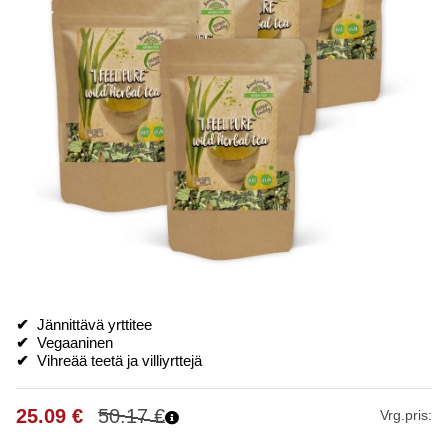
✔
Jännittävä yrttitee
✔
Vegaaninen
✔
Vihreää teetä ja villiyrttejä
25.09
€
50.17
€
Vrg.pris: