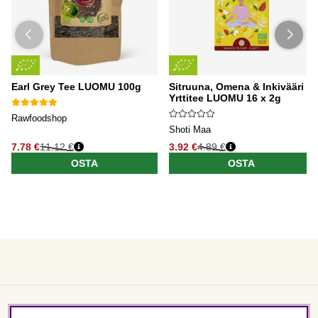
Earl Grey Tee LUOMU 100g
Sitruuna, Omena & Inkivääri
Yrttitee LUOMU 16 x 2g
Rawfoodshop
Shoti Maa
7.78 €
11.12 €
3.92 €
4.89 €
OSTA
OSTA
Asiakaspalvelu