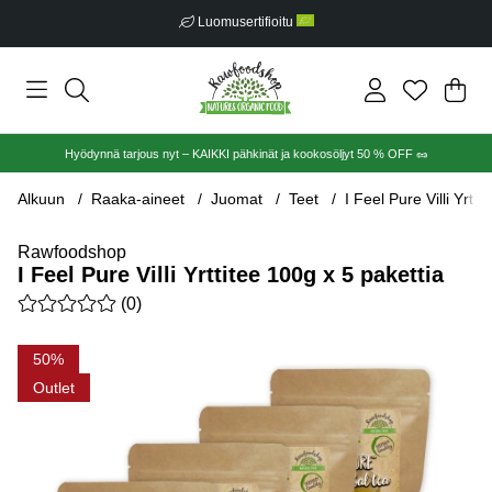
Luomusertifioitu
Ost
Mää
.
Hyödynnä tarjous nyt – KAIKKI pähkinät ja kookosöljyt 50 % OFF 🥜
Alkuun
Raaka-aineet
Juomat
Teet
I Feel Pure Villi Yrtt
Rawfoodshop
I Feel Pure Villi Yrttitee 100g x 5 pakettia
Keskiarvoluokitus 0 / 5 Arvioiden määrä 0
(
0
)
Tuotekuvat I Feel Pure Villi Yrttitee 100g x 5 pakettia
50
Outlet