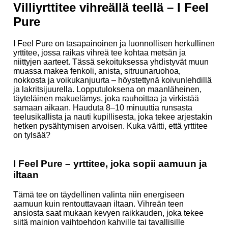
Villiyrttitee vihreällä teellä – I Feel
Pure
I Feel Pure on tasapainoinen ja luonnollisen herkullinen
yrttitee, jossa raikas vihreä tee kohtaa metsän ja
niittyjen aarteet. Tässä sekoituksessa yhdistyvät muun
muassa makea fenkoli, anista, sitruunaruohoa,
nokkosta ja voikukanjuurta – höystettynä koivunlehdillä
ja lakritsijuurella. Lopputuloksena on maanläheinen,
täyteläinen makuelämys, joka rauhoittaa ja virkistää
samaan aikaan. Hauduta 8–10 minuuttia runsasta
teelusikallista ja nauti kupillisesta, joka tekee arjestakin
hetken pysähtymisen arvoisen. Kuka väitti, että yrttitee
on tylsää?
I Feel Pure – yrttitee, joka sopii aamuun ja
iltaan
Tämä tee on täydellinen valinta niin energiseen
aamuun kuin rentouttavaan iltaan. Vihreän teen
ansiosta saat mukaan kevyen raikkauden, joka tekee
siitä mainion vaihtoehdon kahville tai tavallisille