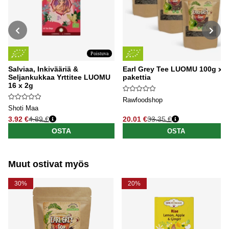
Poistuva
Salviaa, Inkivääriä &
Earl Grey Tee LUOMU 100g x 3
Seljankukkaa Yrttitee LUOMU
pakettia
16 x 2g
Rawfoodshop
Shoti Maa
3.92 €
4.89 €
20.01 €
33.35 €
Normaali hinta
Normaali hinta
OSTA
OSTA
Muut ostivat myös
30%
20%