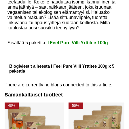
teelaaduille. Kokeile hauduttaa isompi kannullinen ja
anna jäähtyä – saat raikkaan jääteen, joka kruunaa
vegaanisen tai ekologisen elämäntyylisi. Haluatko
vaihtelua makuun? Lisää sitruunaviipale, tuoretta
inkivääriä tai ripaus yrttejä suoraan keittiöstä. Miltä
kuulostaa uusi suosikki teehyllyyn?
Sisältää 5 pakettia:
I Feel Pure Villi Yrttitee 100g
Blogiviestit aiheesta I Feel Pure Villi Yrttitee 100g x 5
pakettia
There are currently no blogs connected to this article.
Samankaltaiset tuotteet
40%
50%