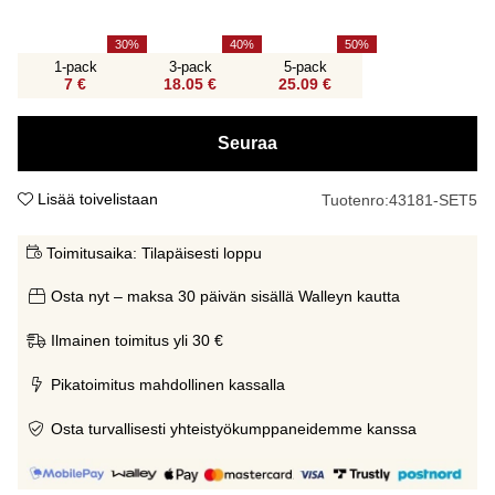
30
40
50
1-pack
3-pack
5-pack
7 €
18.05 €
25.09 €
Seuraa
Lisää toivelistaan
Tuotenro:
43181-SET5
Toimitusaika:
Tilapäisesti loppu
Osta nyt – maksa 30 päivän sisällä Walleyn kautta
Ilmainen toimitus yli 30 €
Pikatoimitus mahdollinen kassalla
Osta turvallisesti yhteistyökumppaneidemme kanssa