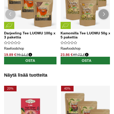
Darjeeling Tee LUOMU 100g x
Kamomilla Tee LUOMU 50g x
3 pakettia
5 pakettia
Rawfoodshop
Rawfoodshop
19.89 €
33.14 €
23.86 €
47.73 €
OSTA
OSTA
Näytä lisää tuotteita
20%
40%