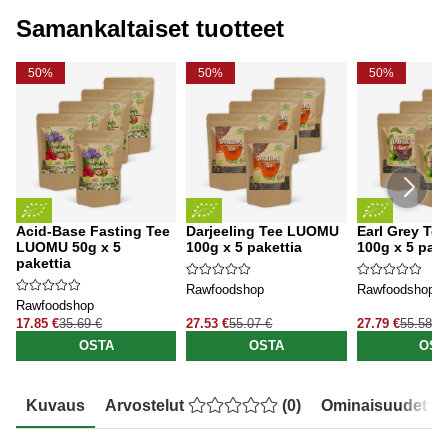
Samankaltaiset tuotteet
50%
50%
50%
Acid-Base Fasting Tee
Darjeeling Tee LUOMU
Earl Grey T
LUOMU 50g x 5
100g x 5 pakettia
100g x 5 pake
pakettia
Rawfoodshop
Rawfoodshop
Rawfoodshop
17.85 €
35.69 €
27.53 €
55.07 €
27.79 €
55.58 €
OSTA
OSTA
OST
Kuvaus
Arvostelut
(
0
)
Ominaisuudet