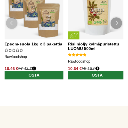
Epsom-suola 1kg x 3 pakettia
Risiiniöljy kylmäpuristettu
LUOMU 500ml
Rawfoodshop
Rawfoodshop
16.46 €
27.43 €
10.64 €
15.19 €
OSTA
OSTA