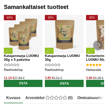
Samankaltaiset tuotteet
60%
30%
30%
Katajanmarja LUOMU
Katajanmarja LUOMU
Korianterins
30g x 5 pakettia
30g
LUOMU 50g
Rawfoodshop
Rawfoodshop
Herbaveda
11.14 €
27.84 €
3.85 €
5.51 €
3.00 €
4.28 €
OSTA
OST
OSTA
Kuvaus
Arvostelut
(
0
)
Ominaisuudet