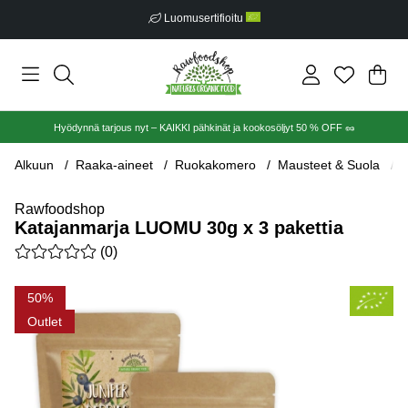
Luomusertifioitu
Ost
Mää
.
Hyödynnä tarjous nyt – KAIKKI pähkinät ja kookosöljyt 50 % OFF 🥜
Alkuun
Raaka-aineet
Ruokakomero
Mausteet & Suola
K
Rawfoodshop
Katajanmarja LUOMU 30g x 3 pakettia
Keskiarvoluokitus 0 / 5 Arvioiden määrä 0
(
0
)
Tuotekuvat Katajanmarja LUOMU 30g x 3 pakettia
50
Outlet