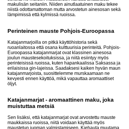
makulisän seitaniin. Niiden ainutlaatuinen maku tekee
niistä odottamattoman mutta arvostetun ainesosan sekä
lämpimissä että kylmissä ruoissa.
Perinteinen mauste Pohjois-Euroopassa
Katajanmarjoilla on pitkä käyttöhistoria sekä
ruoanlaitossa että osana kulttuurisia perinteitä. Pohjois-
Euroopassa katajanmarjat ovat klassinen ainesosa
joulun maustesekoituksissa, ja niitä esiintyy myös
perinteisissä ruoissa, kuten hapankaalissa Saksassa ja
erilaisissa gin-lajeissa. Saadaksesi kaiken hyvän maun
katajanmarjoista, suosittelemme murskaamaan ne
kevyesti ennen käyttöä, mikä vapauttaa aromaattiset
öljyt.
Katajanmarjat - aromaattinen maku, joka
muistuttaa metsiä
Sen lisäksi, että katajanmarjat ovat arvostettu mauste
maukkaissa ruoissa, niitä voidaan käyttää myös
maustetun juoman valmistamiseen. Kiehauta muutama