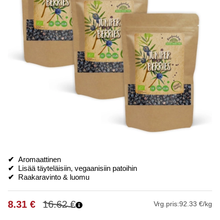
✔
Aromaattinen
✔
Lisää täyteläisiin, vegaanisiin patoihin
✔
Raakaravinto & luomu
8.31
€
16.62
€
Vrg.pris:
92.33 €/kg