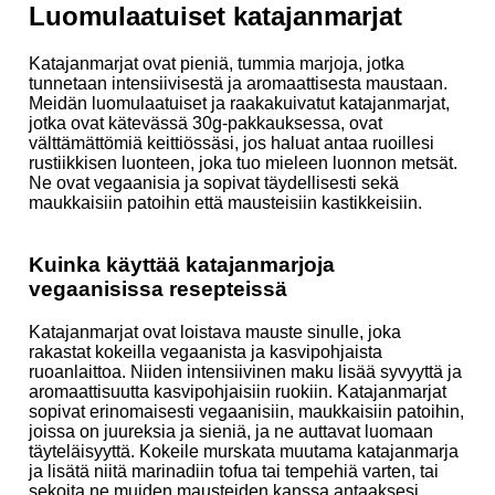
Luomulaatuiset katajanmarjat
Katajanmarjat ovat pieniä, tummia marjoja, jotka
tunnetaan intensiivisestä ja aromaattisesta maustaan.
Meidän luomulaatuiset ja raakakuivatut katajanmarjat,
jotka ovat kätevässä 30g-pakkauksessa, ovat
välttämättömiä keittiössäsi, jos haluat antaa ruoillesi
rustiikkisen luonteen, joka tuo mieleen luonnon metsät.
Ne ovat vegaanisia ja sopivat täydellisesti sekä
maukkaisiin patoihin että mausteisiin kastikkeisiin.
Kuinka käyttää katajanmarjoja
vegaanisissa resepteissä
Katajanmarjat ovat loistava mauste sinulle, joka
rakastat kokeilla vegaanista ja kasvipohjaista
ruoanlaittoa. Niiden intensiivinen maku lisää syvyyttä ja
aromaattisuutta kasvipohjaisiin ruokiin. Katajanmarjat
sopivat erinomaisesti vegaanisiin, maukkaisiin patoihin,
joissa on juureksia ja sieniä, ja ne auttavat luomaan
täyteläisyyttä. Kokeile murskata muutama katajanmarja
ja lisätä niitä marinadiin tofua tai tempehiä varten, tai
sekoita ne muiden mausteiden kanssa antaaksesi