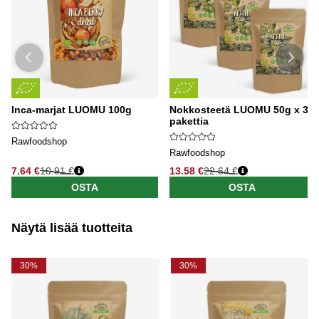
Inca-marjat LUOMU 100g
Nokkosteetä LUOMU 50g x 3
pakettia
Rawfoodshop
Rawfoodshop
7.64 €
10.91 €
13.58 €
22.64 €
OSTA
OSTA
Näytä lisää tuotteita
30%
30%