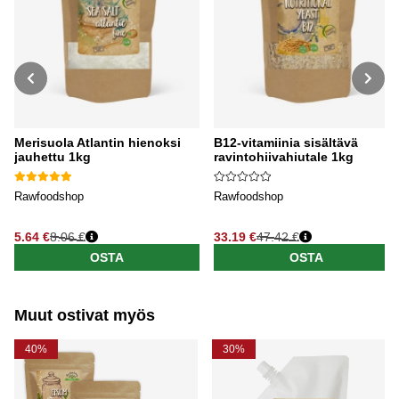
Merisuola Atlantin hienoksi
B12-vitamiinia sisältävä
jauhettu 1kg
ravintohiivahiutale 1kg
Rawfoodshop
Rawfoodshop
5.64 €
8.06 €
33.19 €
47.42 €
Normaali hinta
Normaali hinta
OSTA
OSTA
Muut ostivat myös
40%
30%