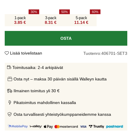
30
50
60
1-pack
3-pack
5-pack
3.85 €
8.31 €
11.14 €
OSTA
Lisää toivelistaan
Tuotenro:
406701-SET3
Toimitusaika:
2-4 arkipäivät
Osta nyt – maksa 30 päivän sisällä Walleyn kautta
Ilmainen toimitus yli 30 €
Pikatoimitus mahdollinen kassalla
Osta turvallisesti yhteistyökumppaneidemme kanssa