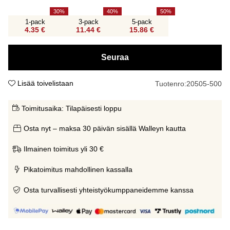
30
40
50
1-pack
3-pack
5-pack
4.35 €
11.44 €
15.86 €
Seuraa
Lisää toivelistaan
Tuotenro:
20505-500
Toimitusaika:
Tilapäisesti loppu
Osta nyt – maksa 30 päivän sisällä Walleyn kautta
Ilmainen toimitus yli 30 €
Pikatoimitus mahdollinen kassalla
Osta turvallisesti yhteistyökumppaneidemme kanssa