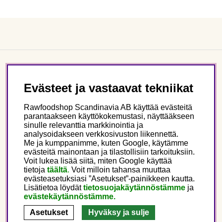
Asiakaspalvelu
Evästeet ja vastaavat tekniikat
Tietoa meistä
Rawfoodshop Scandinavia AB käyttää evästeitä
parantaakseen käyttökokemustasi, näyttääkseen
sinulle relevanttia markkinointia ja
Seuraa meitä
analysoidakseen verkkosivuston liikennettä.
Me ja kumppanimme, kuten Google, käytämme
evästeitä mainontaan ja tilastollisiin tarkoituksiin.
Tämä on Rawfoodshop
Voit lukea lisää siitä, miten Google käyttää
tietoja
täältä
.
Voit milloin tahansa muuttaa
evästeasetuksiasi ”Asetukset”-painikkeen kautta.
Finland
Lisätietoa löydät
tietosuojakäytännöstämme
ja
evästekäytännöstämme.
Asetukset
Hyväksy ja sulje