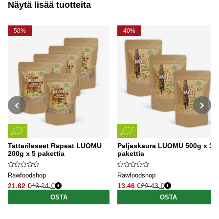
Näytä lisää tuotteita
50%
40%
Tattarileseet Rapeat LUOMU
Paljaskaura LUOMU 500g x 3
200g x 5 pakettia
pakettia
Rawfoodshop
Rawfoodshop
21.62 €
43.24 €
13.46 €
22.43 €
Normaali hinta
Normaali hinta
OSTA
OSTA