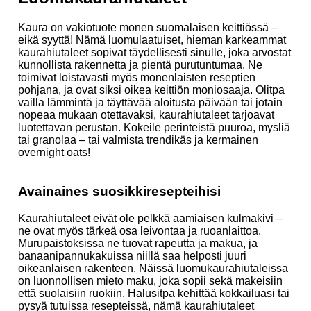
Kaura on vakiotuote monen suomalaisen keittiössä –
eikä syyttä! Nämä luomulaatuiset, hieman karkeammat
kaurahiutaleet sopivat täydellisesti sinulle, joka arvostat
kunnollista rakennetta ja pientä purutuntumaa. Ne
toimivat loistavasti myös monenlaisten reseptien
pohjana, ja ovat siksi oikea keittiön moniosaaja. Olitpa
vailla lämmintä ja täyttävää aloitusta päivään tai jotain
nopeaa mukaan otettavaksi, kaurahiutaleet tarjoavat
luotettavan perustan. Kokeile perinteistä puuroa, mysliä
tai granolaa – tai valmista trendikäs ja kermainen
overnight oats!
Avainaines suosikkiresepteihisi
Kaurahiutaleet eivät ole pelkkä aamiaisen kulmakivi –
ne ovat myös tärkeä osa leivontaa ja ruoanlaittoa.
Murupaistoksissa ne tuovat rapeutta ja makua, ja
banaanipannukakuissa niillä saa helposti juuri
oikeanlaisen rakenteen. Näissä luomukaurahiutaleissa
on luonnollisen mieto maku, joka sopii sekä makeisiin
että suolaisiin ruokiin. Halusitpa kehittää kokkailuasi tai
pysyä tutuissa resepteissä, nämä kaurahiutaleet