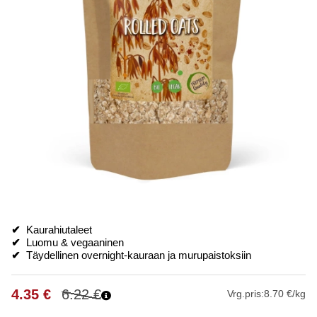
✔
Kaurahiutaleet
✔
Luomu & vegaaninen
✔
Täydellinen overnight-kauraan ja murupaistoksiin
4.35
€
6.22
€
Vrg.pris:
8.70 €/kg