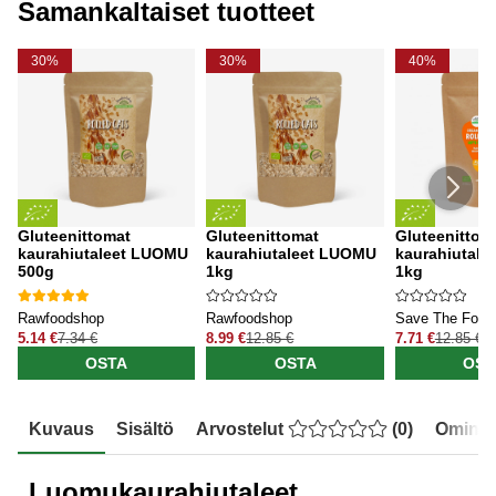
Samankaltaiset tuotteet
30%
30%
40%
Gluteenittomat
Gluteenittomat
Gluteenittom
kaurahiutaleet LUOMU
kaurahiutaleet LUOMU
kaurahiutal
500g
1kg
1kg
Rawfoodshop
Rawfoodshop
Save The Food
5.14 €
7.34 €
8.99 €
12.85 €
7.71 €
12.85 €
OSTA
OSTA
OST
Kuvaus
Sisältö
Arvostelut
(
0
)
Ominai
Luomukaurahiutaleet