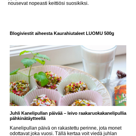
nousevat nopeasti keittiösi suosikiksi.
Blogiviestit aiheesta Kaurahiutaleet LUOMU 500g
Juhli Kanelipullan päivää – leivo raakaruokakanelipullia
pähkinätäytteellä
Kanelipullan päivä on rakastettu perinne, jota monet
odottavat joka vuosi. Tällä kertaa voit viedä juhlan