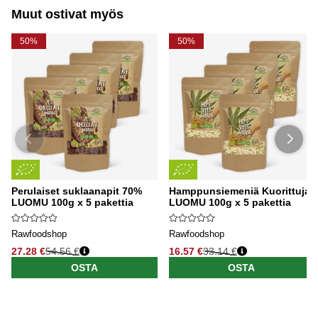
Muut ostivat myös
50%
50%
Perulaiset suklaanapit 70%
Hamppunsiemeniä Kuorittuja
LUOMU 100g x 5 pakettia
LUOMU 100g x 5 pakettia
Rawfoodshop
Rawfoodshop
27.28 €
54.56 €
16.57 €
33.14 €
OSTA
OSTA