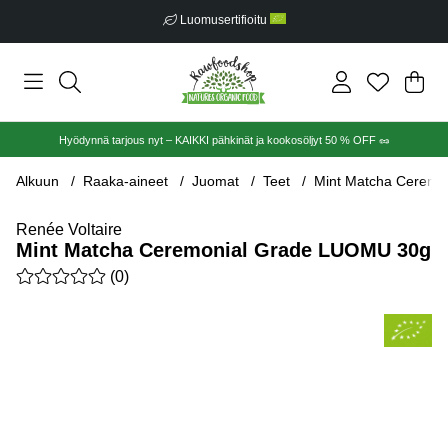
Luomusertifioitu
Ost
Mää
.
Hyödynnä tarjous nyt – KAIKKI pähkinät ja kookosöljyt 50 % OFF 🥜
Alkuun
Raaka-aineet
Juomat
Teet
Mint Matcha Ceremo
Renée Voltaire
Mint Matcha Ceremonial Grade LUOMU 30g
Keskiarvoluokitus 0 / 5 Arvioiden määrä 0
(
0
)
Tuotekuvat Mint Matcha Ceremonial Grade LUOMU 30g