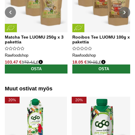
Matcha Tee LUOMU 250g x 3
Rooibos Tee LUOMU 100g x 3
pakettia
pakettia
Rawfoodshop
Rawfoodshop
103.47 €
172.44 €
18.05 €
30.08 €
Normaali hinta
Normaali hinta
OSTA
OSTA
Muut ostivat myös
20%
20%