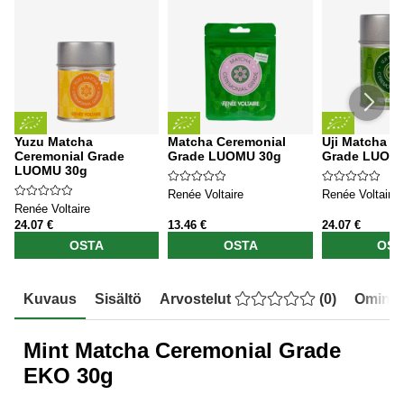
Yuzu Matcha
Matcha Ceremonial
Uji Matcha C
Ceremonial Grade
Grade LUOMU 30g
Grade LUOM
LUOMU 30g
Renée Voltaire
Renée Voltaire
Renée Voltaire
24.07 €
13.46 €
24.07 €
OSTA
OSTA
OST
Kuvaus
Sisältö
Arvostelut
(
0
)
Ominai
Mint Matcha Ceremonial Grade
EKO 30g