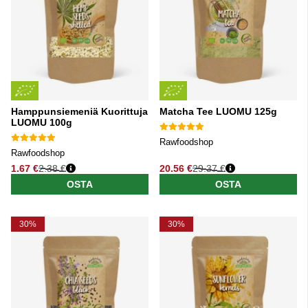
Hamppunsiemeniä Kuorittuja
Matcha Tee LUOMU 125g
LUOMU 100g
Rawfoodshop
Rawfoodshop
1.67 €
2.38 €
20.56 €
29.37 €
Normaali hinta
Normaali hinta
OSTA
OSTA
30%
30%