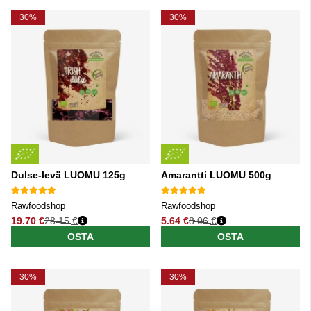
30%
30%
Dulse-levä LUOMU 125g
Amarantti LUOMU 500g
Rawfoodshop
Rawfoodshop
19.70 €
28.15 €
5.64 €
8.06 €
Normaali hinta
Normaali hinta
OSTA
OSTA
30%
30%