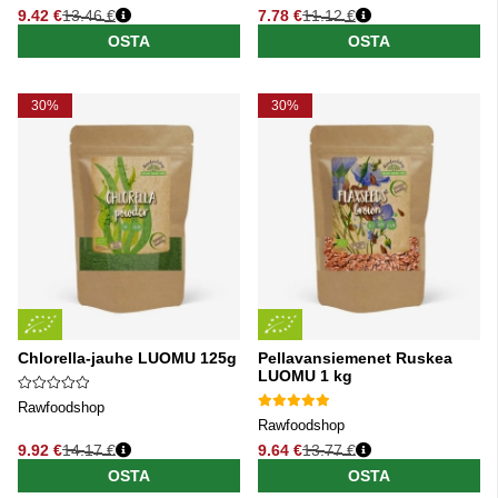
9.42 €
13.46 €
7.78 €
11.12 €
Normaali hinta
Normaali hinta
OSTA
OSTA
30%
30%
Chlorella-jauhe LUOMU 125g
Pellavansiemenet Ruskea
LUOMU 1 kg
Rawfoodshop
Rawfoodshop
9.92 €
14.17 €
9.64 €
13.77 €
Normaali hinta
Normaali hinta
OSTA
OSTA