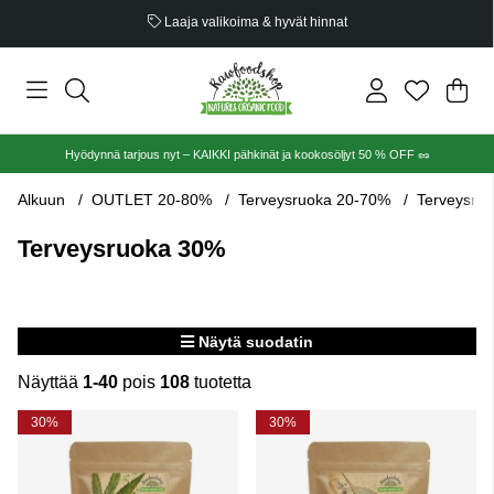
Luomusertifioitu
Ost
Mää
.
Hyödynnä tarjous nyt – KAIKKI pähkinät ja kookosöljyt 50 % OFF 🥜
Alkuun
OUTLET 20-80%
Terveysruoka 20-70%
Terveysru
Terveysruoka 30%
Näytä suodatin
Näyttää
1-40
pois
108
tuotetta
Tuotteet
30%
30%