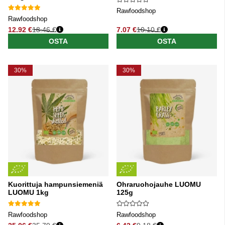
Rawfoodshop
Rawfoodshop
12.92 €
18.46 €
7.07 €
10.10 €
Normaali hinta
Normaali hinta
OSTA
OSTA
30%
30%
Kuorittuja hampunsiemeniä
Ohraruohojauhe LUOMU
LUOMU 1kg
125g
Rawfoodshop
Rawfoodshop