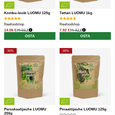
Kombu-levät LUOMU 125g
Tattari LUOMU 1kg
Rawfoodshop
Rawfoodshop
14.06 €
20.09 €
7.92 €
11.32 €
Normaali hinta
Normaali hinta
OSTA
OSTA
30%
30%
Parsakaalijauhe LUOMU
Pinaattijauhe LUOMU 125g
250g