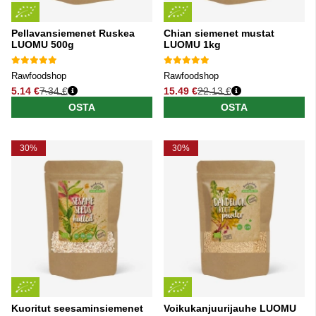
Pellavansiemenet Ruskea
Chian siemenet mustat
LUOMU 500g
LUOMU 1kg
Rawfoodshop
Rawfoodshop
5.14 €
7.34 €
15.49 €
22.13 €
Normaali hinta
Normaali hinta
OSTA
OSTA
30%
30%
Kuoritut seesaminsiemenet
Voikukanjuurijauhe LUOMU