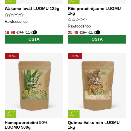
Wakame-levät LUOMU 125g
Riisiproteiinijauhe LUOMU
1kg
Rawfoodshop
Rawfoodshop
16.99 €
24.27 €
25.48 €
36.41 €
Normaali hinta
Normaali hinta
OSTA
OSTA
30%
30%
Hamppuproteiini 50%
Quinoa Valkoinen LUOMU
LUOMU 500g
1kg