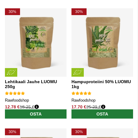
30%
30%
Lehtikaali Jauhe LUOMU
Hampuproteiini 50% LUOMU
250g
1kg
Rawfoodshop
Rawfoodshop
12.78 €
18.25 €
17.70 €
25.29 €
Normaali hinta
Normaali hinta
OSTA
OSTA
30%
30%