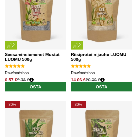
Seesaminsiemenet Mustat
Riisiproteiinijauhe LUOMU
LUOMU 500g
500g
Rawfoodshop
Rawfoodshop
6.57 €
9.38 €
14.06 €
20.09 €
Normaali hinta
Normaali hinta
OSTA
OSTA
30%
30%