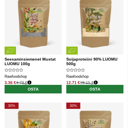
Seesaminsiemenet Mustat
Soijaproteiini 90% LUOMU
LUOMU 100g
500g
Rawfoodshop
Rawfoodshop
3.36 €
4.79 €
12.71 €
18.15 €
Normaali hinta
Normaali hinta
OSTA
OSTA
30%
30%