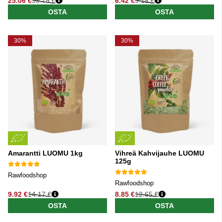
25.06 €
35.79 €
6.42 €
9.18 €
Normaali hinta
Normaali hinta
OSTA
OSTA
30%
30%
Amarantti LUOMU 1kg
Vihreä Kahvijauhe LUOMU
125g
Rawfoodshop
Rawfoodshop
9.92 €
14.17 €
8.85 €
12.65 €
Normaali hinta
Normaali hinta
OSTA
OSTA