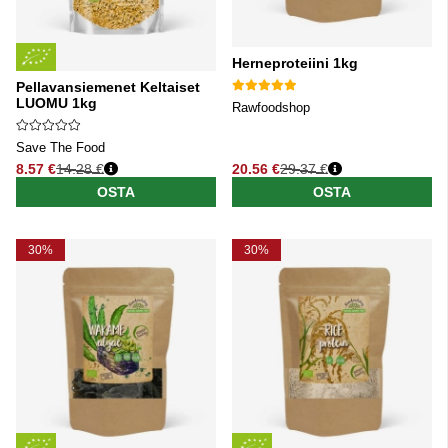
Herneproteiini 1kg
Pellavansiemenet Keltaiset
LUOMU 1kg
Rawfoodshop
Save The Food
8.57 €
14.28 €
20.56 €
29.37 €
Normaali hinta
Normaali hinta
OSTA
OSTA
30%
30%