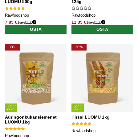
LUOMU 500g
125g
Rawfoodshop
Rawfoodshop
7.85 €
11.22 €
11.35 €
16.21 €
Normaali hinta
Normaali hinta
OSTA
OSTA
30%
30%
Auringonkukansiemenet
Hirssi LUOMU 1kg
LUOMU 1kg
Rawfoodshop
Rawfoodshop