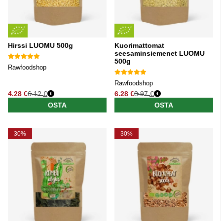
Hirssi LUOMU 500g
Kuorimattomat
seesaminsiemenet LUOMU
500g
Rawfoodshop
Rawfoodshop
4.28 €
6.12 €
6.28 €
8.97 €
Normaali hinta
Normaali hinta
OSTA
OSTA
30%
30%