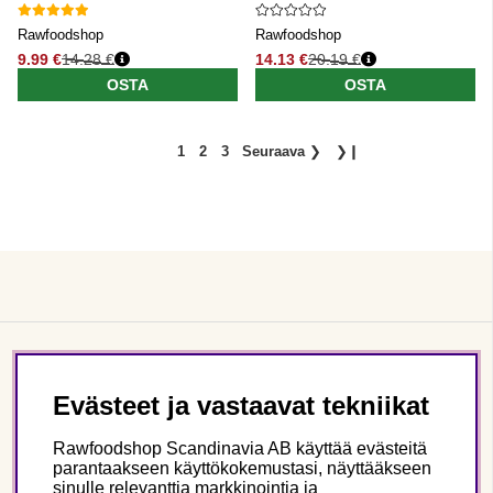
Rawfoodshop
Rawfoodshop
9.99 €
14.28 €
14.13 €
20.19 €
Normaali hinta
Normaali hinta
OSTA
OSTA
1
2
3
Seuraava
❯
❯❙
Asiakaspalvelu
Evästeet ja vastaavat tekniikat
Tietoa meistä
Rawfoodshop Scandinavia AB käyttää evästeitä
parantaakseen käyttökokemustasi, näyttääkseen
sinulle relevanttia markkinointia ja