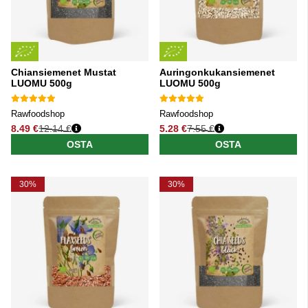
Chiansiemenet Mustat
Auringonkukansiemenet
LUOMU 500g
LUOMU 500g
Rawfoodshop
Rawfoodshop
8.49 €
12.14 €
5.28 €
7.55 €
Normaali hinta
Normaali hinta
OSTA
OSTA
30%
30%