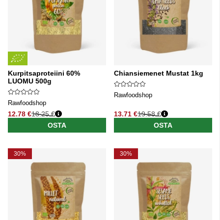
Kurpitsaproteiini 60%
Chiansiemenet Mustat 1kg
LUOMU 500g
Rawfoodshop
Rawfoodshop
12.78 €
18.25 €
13.71 €
19.58 €
Normaali hinta
Normaali hinta
OSTA
OSTA
30%
30%