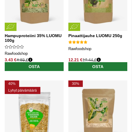
Hampuproteiini 35% LUOMU
Pinaattijauhe LUOMU 250g
100g
Rawfoodshop
Rawfoodshop
3.43 €
4.89 €
12.21 €
17.44 €
Normaali hinta
Normaali hinta
OSTA
OSTA
40%
30%
Lyhyt päivämäärä