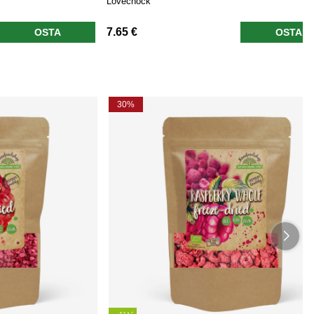
Lovechock
7.65 €
OSTA
OSTA
30%