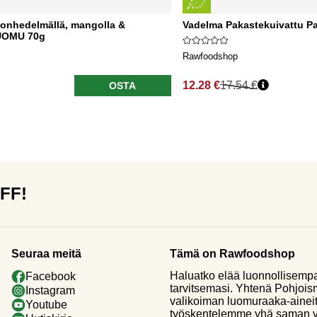
ionhedelmällä, mangolla &
Vadelma Pakastekuivattu P
LUOMU 70g
Rawfoodshop
12.28 €
17.54 €
OSTA
OFF!
Seuraa meitä
Tämä on Rawfoodshop
Haluatko elää luonnollisemp
Facebook
tarvitsemasi. Yhtenä Pohjoi
Instagram
valikoiman luomuraaka-aineit
Youtube
työskentelemme yhä saman vi