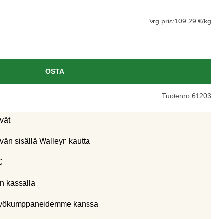
Vrg.pris:
109.29 €/kg
OSTA
Tuotenro:
61203
ivät
vän sisällä Walleyn kautta
€
n kassalla
eistyökumppaneidemme kanssa