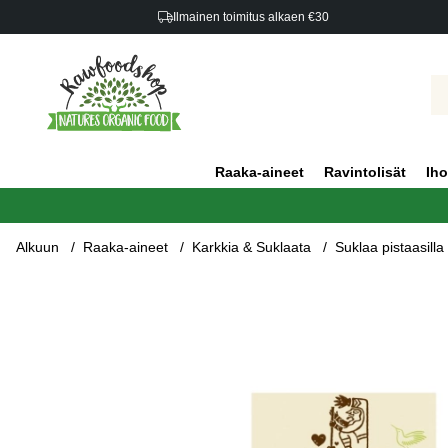
Ilmainen toimitus alkaen €30
Raaka-aineet
Ravintolisät
Iho
Alkuun
Raaka-aineet
Karkkia & Suklaata
Suklaa pistaasill
Tuotekuvat Suklaa pistaasilla & taateleilla LUOMU 70g