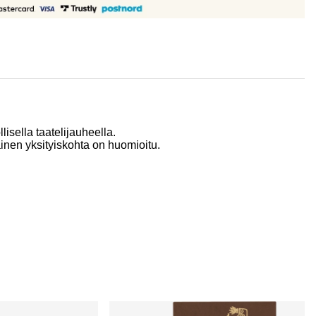
isella taatelijauheella.
kainen yksityiskohta on huomioitu.