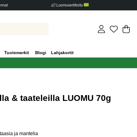
innat
Luomusertifioitu
Os
Mä
.
Tuotemerkit
Blogi
Lahjakortit
lla & taateleilla LUOMU 70g
iden määrä 0
taasia ja mantelia