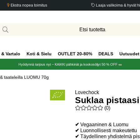
Ekstra nopea toimitus
Laaja valikoima & hyvät h
 & Vartalo
Koti & Sielu
OUTLET 20-80%
DEALS
Uutuudet
Hyödynnä tarjous nyt – KAIKKI pähkinät ja kookosöljyt 50 % OFF 🥜
a & taateleilla LUOMU 70g
Lovechock
Suklaa pistaasi
Keskiarvoluokitus 0 / 5 Arvio
(
0
)
✔
Vegaaninen & Luomu
✔
Luonnollisesti makeutettu
✔
Täydellinen yhdistelmä pis