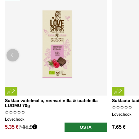
Suklaa vadelmalla, rosmariinilla & taateleilla
Suklaata taa
LUOMU 70g
Lovechock
Lovechock
5.35 €
7.65 €
7.65 €
OSTA