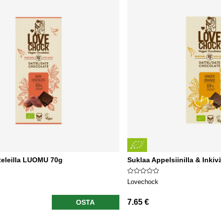
teleilla LUOMU 70g
Suklaa Appelsiinilla & Inki
Lovechock
7.65 €
OSTA