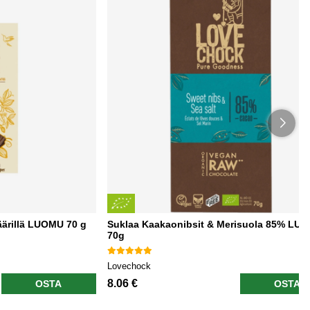
väärillä LUOMU 70 g
Suklaa Kaakaonibsit & Merisuola 85% LU
70g
Lovechock
8.06 €
OSTA
OSTA