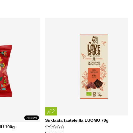
Poistuva
Suklaata taateleilla LUOMU 70g
OMU 100g