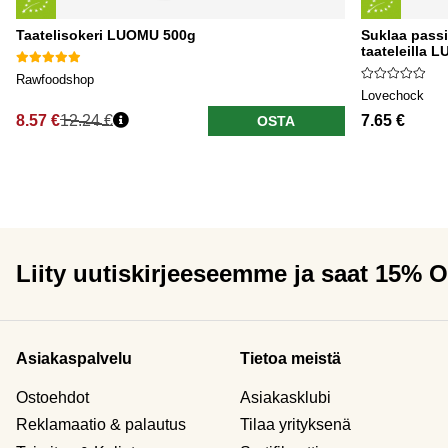
Taatelisokeri LUOMU 500g
Suklaa pass
taateleilla 
Rawfoodshop
Lovechock
8.57 €
12.24 €
7.65 €
OSTA
Liity uutiskirjeeseemme ja saat 15% 
Asiakaspalvelu
Tietoa meistä
Ostoehdot
Asiakasklubi
Reklamaatio & palautus
Tilaa yrityksenä