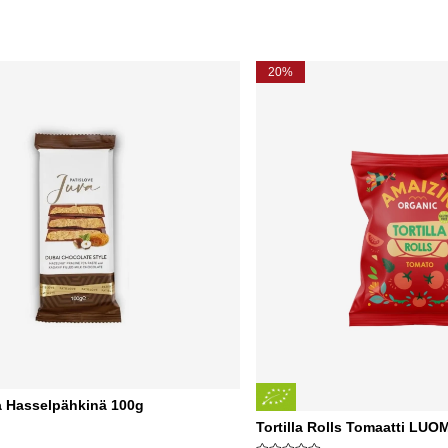
20%
a Hasselpähkinä 100g
Tortilla Rolls Tomaatti LU