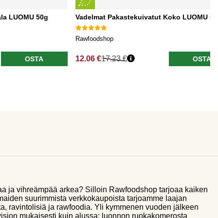
ala LUOMU 50g
Vadelmat Pakastekuivatut Koko LUOMU 5
Rawfoodshop
12.06 €
17.23 €
OSTA
OSTA
aa ja vihreämpää arkea? Silloin Rawfoodshop tarjoaa kaiken
smaiden suurimmista verkkokaupoista tarjoamme laajan
a, ravintolisiä ja rawfoodia. Yli kymmenen vuoden jälkeen
sion mukaisesti kuin alussa: luonnon ruokakomerosta