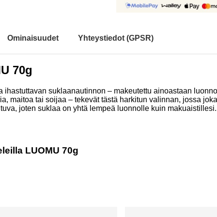
Ominaisuudet
Yhteystiedot (GPSR)
MU 70g
a ihastuttavan suklaanautinnon – makeutettu ainoastaan luonnoll
ia, maitoa tai soijaa – tekevät tästä harkitun valinnan, jossa jo
uva, joten suklaa on yhtä lempeä luonnolle kuin makuaistillesi.
teleilla LUOMU 70g