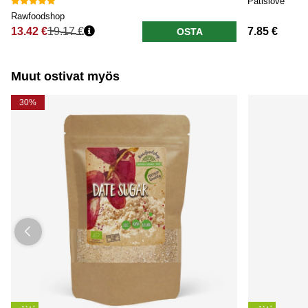
Patislove
Rawfoodshop
13.42 €
19.17 €
7.85 €
OSTA
Normaali hinta
Muut ostivat myös
30%