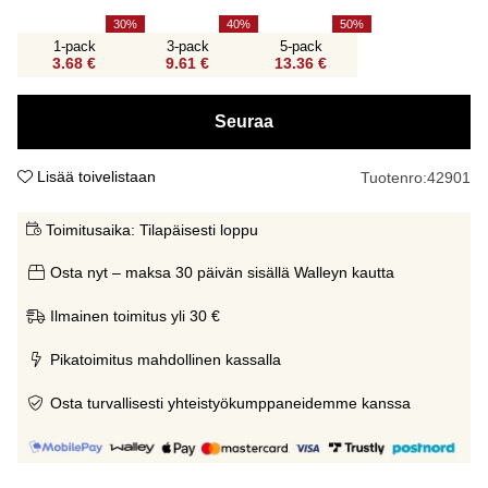
30
40
50
1-pack
3-pack
5-pack
3.68 €
9.61 €
13.36 €
Seuraa
Lisää toivelistaan
Tuotenro:
42901
Toimitusaika:
Tilapäisesti loppu
Osta nyt – maksa 30 päivän sisällä Walleyn kautta
Ilmainen toimitus yli 30 €
Pikatoimitus mahdollinen kassalla
Osta turvallisesti yhteistyökumppaneidemme kanssa