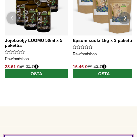
Jojobaöljy LUOMU 50ml x 5
Epsom-suola 1kg x 3 pakettia
pakettia
Rawfoodshop
Rawfoodshop
23.61 €
47.22 €
16.46 €
27.43 €
OSTA
OSTA