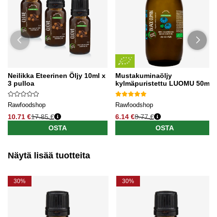
Neilikka Eteerinen Öljy 10ml x
Mustakuminaöljy
3 pulloa
kylmäpuristettu LUOMU 50ml
Rawfoodshop
Rawfoodshop
10.71 €
17.85 €
6.14 €
8.77 €
OSTA
OSTA
Näytä lisää tuotteita
30%
30%