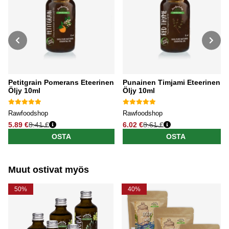
Petitgrain Pomerans Eteerinen
Punainen Timjami Eteerinen
Öljy 10ml
Öljy 10ml
Rawfoodshop
Rawfoodshop
5.89 €
8.41 €
6.02 €
8.61 €
Normaali hinta
Normaali hinta
OSTA
OSTA
Muut ostivat myös
50%
40%