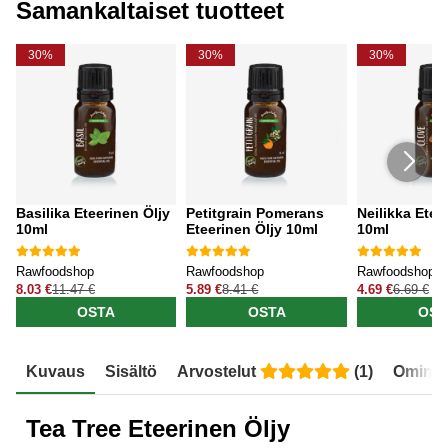
Samankaltaiset tuotteet
30%
30%
30%
Basilika Eteerinen Öljy
Petitgrain Pomerans
Neilikka Etee
10ml
Eteerinen Öljy 10ml
10ml
Rawfoodshop
Rawfoodshop
Rawfoodshop
8.03 €
11.47 €
5.89 €
8.41 €
4.69 €
6.69 €
OSTA
OSTA
OST
Kuvaus
Sisältö
Arvostelut
(
1
)
Ominai
Tea Tree Eteerinen Öljy