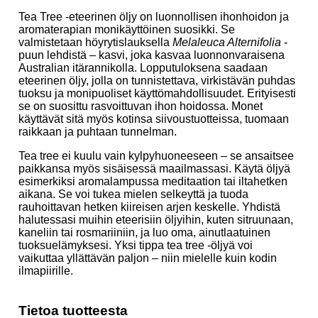
Tea Tree -eteerinen öljy on luonnollisen ihonhoidon ja
aromaterapian monikäyttöinen suosikki. Se
valmistetaan höyrytislauksella
Melaleuca Alternifolia
-
puun lehdistä – kasvi, joka kasvaa luonnonvaraisena
Australian itärannikolla. Lopputuloksena saadaan
eteerinen öljy, jolla on tunnistettava, virkistävän puhdas
tuoksu ja monipuoliset käyttömahdollisuudet. Erityisesti
se on suosittu rasvoittuvan ihon hoidossa. Monet
käyttävät sitä myös kotinsa siivoustuotteissa, tuomaan
raikkaan ja puhtaan tunnelman.
Tea tree ei kuulu vain kylpyhuoneeseen – se ansaitsee
paikkansa myös sisäisessä maailmassasi. Käytä öljyä
esimerkiksi aromalampussa meditaation tai iltahetken
aikana. Se voi tukea mielen selkeyttä ja tuoda
rauhoittavan hetken kiireisen arjen keskelle. Yhdistä
halutessasi muihin eteerisiin öljyihin, kuten sitruunaan,
kaneliin tai rosmariiniin, ja luo oma, ainutlaatuinen
tuoksuelämyksesi. Yksi tippa tea tree -öljyä voi
vaikuttaa yllättävän paljon – niin mielelle kuin kodin
ilmapiirille.
Tietoa tuotteesta