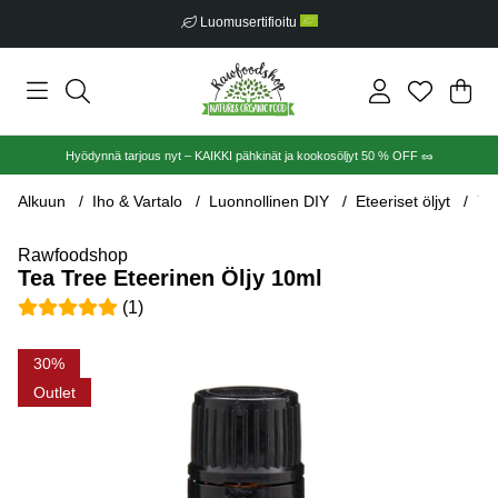
Luomusertifioitu
Ost
Mää
.
Hyödynnä tarjous nyt – KAIKKI pähkinät ja kookosöljyt 50 % OFF 🥜
Alkuun
Iho & Vartalo
Luonnollinen DIY
Eteeriset öljyt
Te
Rawfoodshop
Tea Tree Eteerinen Öljy 10ml
Keskiarvoluokitus 5 / 5 Arvioiden määrä 1
(
1
)
Tuotekuvat Tea Tree Eteerinen Öljy 10ml
30
Outlet