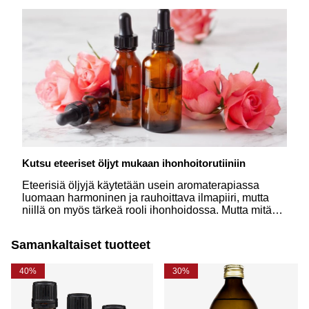
Kutsu eteeriset öljyt mukaan ihonhoitorutiiniin
Eteerisiä öljyjä käytetään usein aromaterapiassa
luomaan harmoninen ja rauhoittava ilmapiiri, mutta
niillä on myös tärkeä rooli ihonhoidossa. Mutta mitä
eteeriset öljyt oikeastaan ovat ja kuinka niitä voi
käyttää ihonhoitorutiinissasi?
Samankaltaiset tuotteet
40%
30%