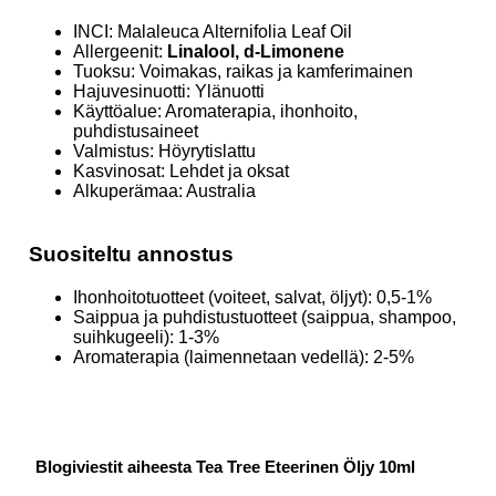
INCI: Malaleuca Alternifolia Leaf Oil
Allergeenit:
Linalool, d-Limonene
Tuoksu: Voimakas, raikas ja kamferimainen
Hajuvesinuotti: Ylänuotti
Käyttöalue: Aromaterapia, ihonhoito,
puhdistusaineet
Valmistus: Höyrytislattu
Kasvinosat: Lehdet ja oksat
Alkuperämaa: Australia
Suositeltu annostus
Ihonhoitotuotteet (voiteet, salvat, öljyt): 0,5-1%
Saippua ja puhdistustuotteet (saippua, shampoo,
suihkugeeli): 1-3%
Aromaterapia (laimennetaan vedellä): 2-5%
Blogiviestit aiheesta Tea Tree Eteerinen Öljy 10ml